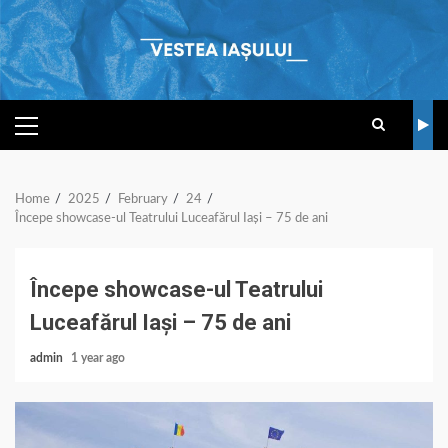
Skip
to
content
PRIMARY
MENU
Home
2025
February
24
Începe showcase-ul Teatrului Luceafărul Iași – 75 de ani
Începe showcase-ul Teatrului
Luceafărul Iași – 75 de ani
admin
1 year ago