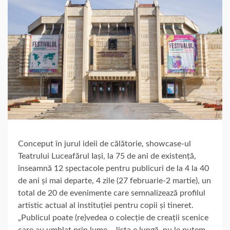
Conceput în jurul ideii de călătorie, showcase-ul
Teatrului Luceafărul Iași, la 75 de ani de existență,
înseamnă 12 spectacole pentru publicuri de la 4 la 40
de ani și mai departe, 4 zile (27 februarie-2 martie), un
total de 20 de evenimente care semnalizează profilul
artistic actual al instituției pentru copii și tineret.
„Publicul poate (re)vedea o colecție de creații scenice
care au umblat prin lume – lista e lungă, nu le putem