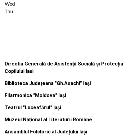
Wed
Thu
Institutiile subordonate
Directia Generală de Asistență Socială și Protecția
Copilului Iași
Biblioteca Județeana "Gh.Asachi" Iași
Filarmonica "Moldova" Iași
Teatrul "Luceafărul" Iași
Muzeul Național al Literaturii Române
Ansamblul Folcloric al Județului Iași