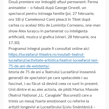
Două premiere vor îmbogăți afișul permanent: Ferma
animalelor – o fabulă după George Orwell, un
spectacol pentru întreaga familie (joi, 27 februarie,
ora 18) și Cameleonul Cami pleacă în Tibet după
cartea cu același titlu de Luminița Corneanu, one-man
show Alex Iurașcu în parteneriat cu inteligența
artificială, muzica și grafica (vineri, 28 februarie, ora
17.30).
Programul integral poate fi consultat online aici
https://luceafarul-theatre.ro/noutati-teatrul-
luceafarul/activitate-artistica/teatrul-luceafarul-iasi-
75-de-ani-de-existenta/
.
Istoria de 75 de ani a Teatrului Luceafărul înseamnă
generații de spectatori pe care spetacolele i-au
fascinat, i-au făcut să devină ceea ce sunt în prezent.
Unii dintre ei au ales actoria, de pildă Marius Manole
(Teatrul Național „I.L. Caragiale” București) care a
trimis un mesaj foarte emoționant cu referire la
artiștii longevivi ai Luceafărului (Liviu Smântânică –