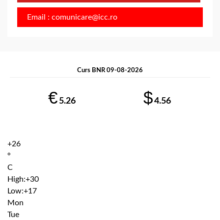
Email : comunicare@icc.ro
Curs BNR 09-08-2026
€
$
5.26
4.56
+
26
°
C
High:
+
30
Low:
+
17
Mon
Tue