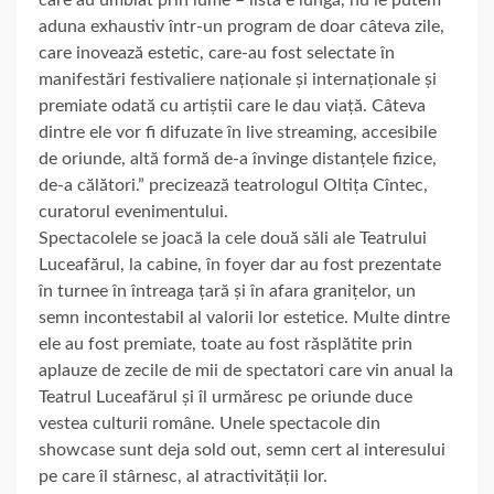
aduna exhaustiv într-un program de doar câteva zile,
care inovează estetic, care-au fost selectate în
manifestări festivaliere naționale și internaționale și
premiate odată cu artiștii care le dau viață. Câteva
dintre ele vor fi difuzate în live streaming, accesibile
de oriunde, altă formă de-a învinge distanțele fizice,
de-a călători.” precizează teatrologul Oltița Cîntec,
curatorul evenimentului.
Spectacolele se joacă la cele două săli ale Teatrului
Luceafărul, la cabine, în foyer dar au fost prezentate
în turnee în întreaga țară și în afara granițelor, un
semn incontestabil al valorii lor estetice. Multe dintre
ele au fost premiate, toate au fost răsplătite prin
aplauze de zecile de mii de spectatori care vin anual la
Teatrul Luceafărul și îl urmăresc pe oriunde duce
vestea culturii române. Unele spectacole din
showcase sunt deja sold out, semn cert al interesului
pe care îl stârnesc, al atractivității lor.