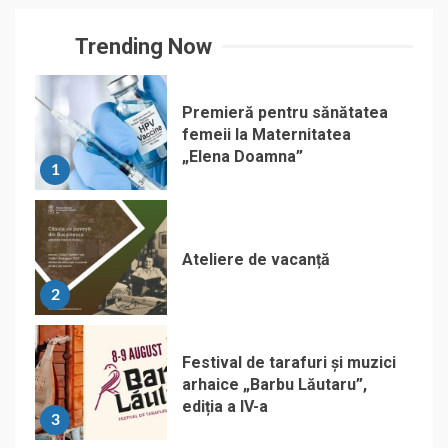
Trending Now
Premieră pentru sănătatea
femeii la Maternitatea
„Elena Doamna”
1
Ateliere de vacanță
2
Festival de tarafuri și muzici
arhaice „Barbu Lăutaru”,
ediția a IV-a
3