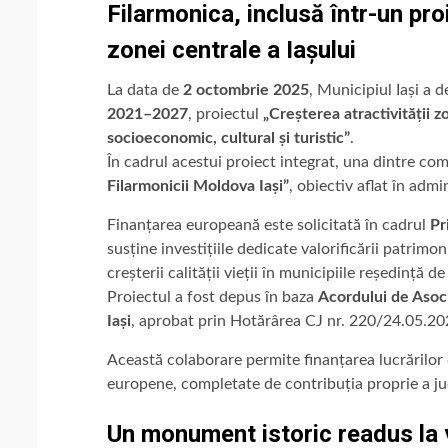
Filarmonica, inclusă într-un pr
zonei centrale a Iașului
La data de
2 octombrie 2025
, Municipiul Iași a 
2021–2027
, proiectul
„Creșterea atractivității 
socioeconomic, cultural și turistic”
.
În cadrul acestui proiect integrat, una dintre c
Filarmonicii Moldova Iași”
, obiectiv aflat în admi
Finanțarea europeană este solicitată în cadrul
Pr
susține investițiile dedicate valorificării patrimoni
creșterii calității vieții în municipiile reședință de
Proiectul a fost depus în baza
Acordului de Asoc
Iași
, aprobat prin Hotărârea CJ nr. 220/24.05.20
Această colaborare permite finanțarea lucrărilor 
europene, completate de contribuția proprie a ju
Un monument istoric readus la 