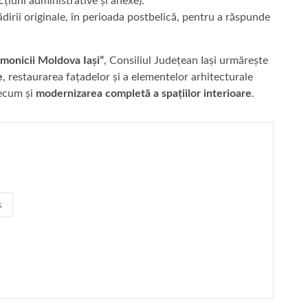
țiuni administrative și anexe).
ădirii originale, în perioada postbelică, pentru a răspunde
rmonicii Moldova Iași”
, Consiliul Județean Iași urmărește
e
, restaurarea fațadelor și a elementelor arhitecturale
recum și
modernizarea completă a spațiilor interioare
.
s