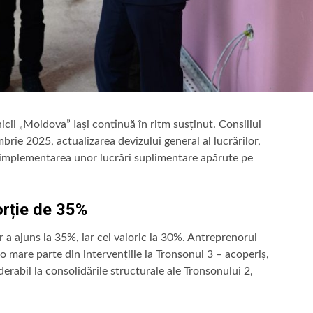
icii „Moldova” Iași continuă în ritm susținut. Consiliul
brie 2025, actualizarea devizului general al lucrărilor,
și implementarea unor lucrări suplimentare apărute pe
orție de 35%
lor a ajuns la 35%, iar cel valoric la 30%. Antreprenorul
a o mare parte din intervențiile la Tronsonul 3 – acoperiș,
iderabil la consolidările structurale ale Tronsonului 2,