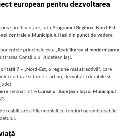
oiect european pentru dezvoltarea
depus spre finanțare, prin
Programul Regional Nord-Est
zonei centrale a Municipiului Iași din punct de vedere
omponentele principale este
„Reabilitarea și modernizarea
nistrarea Consiliului Județean Iași.
iorității 7 – „Nord-Est, o regiune mai atractivă”
, care
ului cultural și turistic urban, dezvoltării durabile și
 județ.
iere
semnat între
Consiliul Județean Iași și Municipiul
23.
de reabilitare a Filarmonicii cu fonduri nerambursabile
dețului.
viață