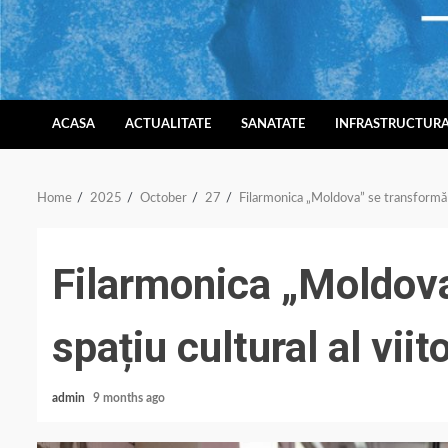
Skip
to
content
ACASA
ACTUALITATE
SANATATE
INFRASTRUCTUR
Home
2025
October
27
Filarmonica „Moldova” se transformă în
Filarmonica „Moldova
spațiu cultural al viit
admin
9 months ago