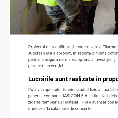
Proiectul de reabilitare și modernizare a Filarmon
Județean Iași a aprobat, în ședința din luna octom
pentru a asigura derularea optimă a investiției 
parcursul execuției.
Lucrările sunt realizate în prop
Potrivit raportului tehnic, stadiul fizic al lucrări
general, compania
IASICON S.A.
, a finalizat dej
zidărie, tâmplărie și instalații – și a avansat cons
unde se află sala mare de concerte.