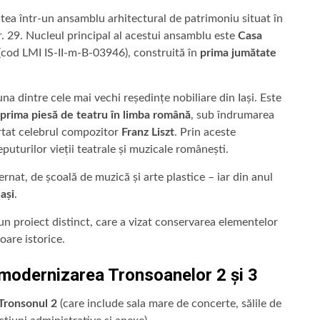
atea într-un ansamblu arhitectural de patrimoniu situat în
r. 29. Nucleul principal al acestui ansamblu este
Casa
(cod LMI IS-II-m-B-03946), construită în
prima jumătate
 una dintre cele mai vechi reședințe nobiliare din Iași. Este
prima piesă de teatru în limba română
, sub îndrumarea
rtat celebrul compozitor
Franz Liszt
. Prin aceste
uturilor vieții teatrale și muzicale românești.
ernat, de școală de muzică și arte plastice – iar din anul
ași
.
un proiect distinct, care a vizat conservarea elementelor
ioare istorice.
i modernizarea Tronsoanelor 2 și 3
Tronsonul 2
(care include sala mare de concerte, sălile de