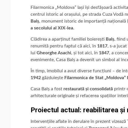
Filarmonica „Moldova” Iași își desfășoară activit
centrul istoric al orașului, pe strada Cuza Vodă n
Balș
, monument istoric de importanță națională 
a secolului al XIX-lea
.
Clădirea a aparținut familiei boierești
Balș
, fiind
renumită pentru faptul că aici, în
1817
, s-a jucat
lui
Gheorghe Asachi
, și tot aici, în
1847
, a conce
evenimente, Casa Balș a devenit un simbol al încep
În timp, imobilul a avut diverse funcțiuni – de int
1942
găzduiește
Filarmonica de Stat „Moldova” I
Casa Balș a fost
restaurată și consolidată
printr-
arhitecturale originale și refacerea spațiilor inter
Proiectul actual: reabilitarea ș
Intervențiile aflate în derulare în prezent vizează