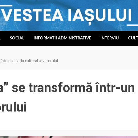
A
SOCIAL
INFORMATII ADMINISTRATIVE
INTERVIU
CUL
tr-un spațiu cultural al viitorului
” se transformă într-un
orului