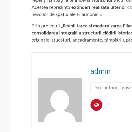
repetiții și spațiile tehnice) și
Tronsonul 3
(cu func
Acestea reprezintă
extinderi realizate ulterior
cl
nevoilor de spațiu ale Filarmonicii.
Prin proiectul
„Reabilitarea și modernizarea Fila
consolidarea integrală a structurii clădirii istoric
originale (stucaturi, ancadramente, tâmplării), p
admin
See author's post