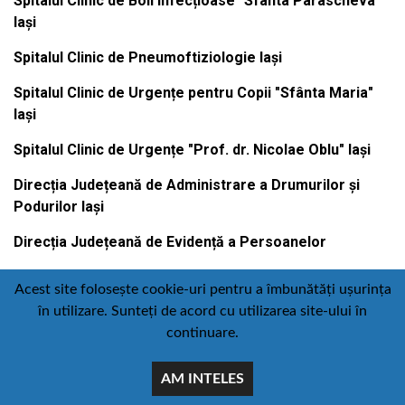
Spitalul Clinic de Boli Infecțioase "Sfânta Parascheva"
Iași
Spitalul Clinic de Pneumoftiziologie Iași
Spitalul Clinic de Urgențe pentru Copii "Sfânta Maria"
Iași
Spitalul Clinic de Urgențe "Prof. dr. Nicolae Oblu" Iași
Direcția Județeană de Administrare a Drumurilor și
Podurilor Iași
Direcția Județeană de Evidență a Persoanelor
Acest site folosește cookie-uri pentru a îmbunătăți ușurința
în utilizare. Sunteți de acord cu utilizarea site-ului în
Contact
Politică de confidențialitate
continuare.
Email
Facebook
Youtube
:
AM INTELES
comunicare@icc.ro
© Toate drepturile rezervate Consiliul judetean iasi