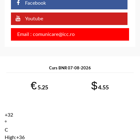
Facebook
Youtube
Email : comunicare@icc.ro
Curs BNR 07-08-2026
€
$
5.25
4.55
+
32
°
C
High:
+
36