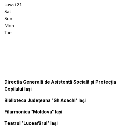
Low:
+
21
Sat
Sun
Mon
Tue
Institutiile subordonate
Directia Generală de Asistență Socială și Protecția
Copilului Iași
Biblioteca Județeana "Gh.Asachi" Iași
Filarmonica "Moldova" Iași
Teatrul "Luceafărul" Iași