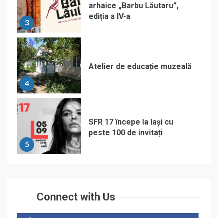
arhaice „Barbu Lăutaru”,
ediția a IV-a
3
Atelier de educație muzeală
4
SFR 17 începe la Iași cu
peste 100 de invitați
5
Connect with Us