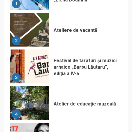
1
Ateliere de vacanță
2
Festival de tarafuri și muzici
arhaice „Barbu Lăutaru”,
ediția a IV-a
3
Atelier de educație muzeală
4