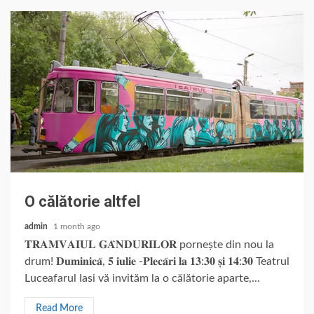
O călătorie altfel
admin
1 month ago
𝐓𝐑𝐀𝐌𝐕𝐀𝐈𝐔𝐋 𝐆𝐀̂𝐍𝐃𝐔𝐑𝐈𝐋𝐎𝐑 pornește din nou la
drum! 𝐃𝐮𝐦𝐢𝐧𝐢𝐜𝐚̆, 𝟓 𝐢𝐮𝐥𝐢𝐞 -𝐏𝐥𝐞𝐜𝐚̆𝐫𝐢 𝐥𝐚 𝟏𝟑:𝟑𝟎 𝐬̦𝐢 𝟏𝟒:𝟑𝟎 Teatrul
Luceafarul Iasi vă invităm la o călătorie aparte,...
Read More