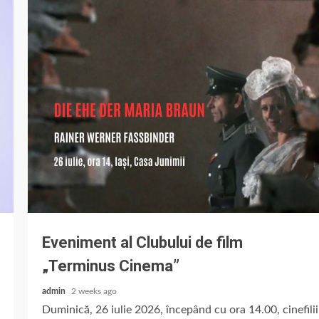
Eveniment al Clubului de film
„Terminus Cinema”
admin
2 weeks ago
Duminică, 26 iulie 2026, începând cu ora 14.00, cinefilii