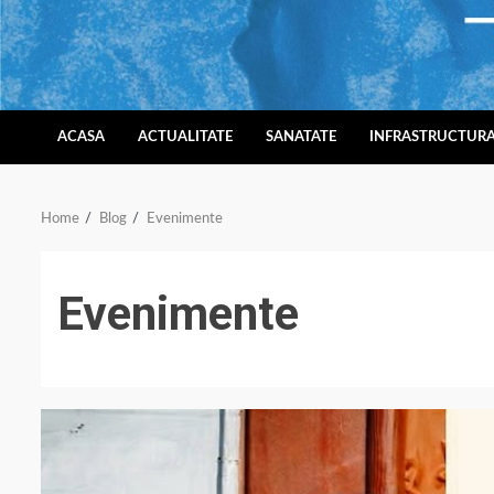
Skip
to
content
ACASA
ACTUALITATE
SANATATE
INFRASTRUCTUR
Home
Blog
Evenimente
Evenimente