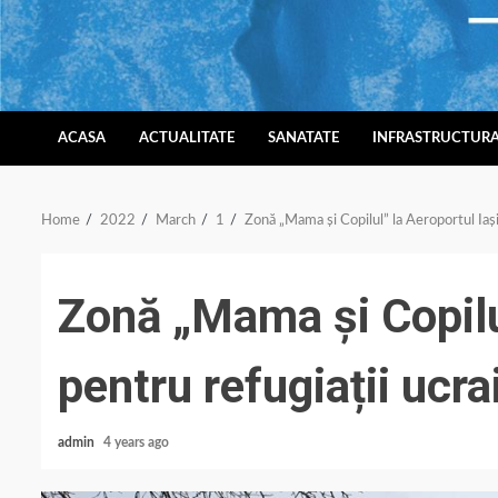
Skip
to
content
ACASA
ACTUALITATE
SANATATE
INFRASTRUCTUR
Home
2022
March
1
Zonă „Mama și Copilul” la Aeroportul Iași
Zonă „Mama și Copilul
pentru refugiații ucra
admin
4 years ago