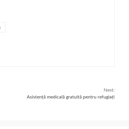
s
Next:
Asistență medicală gratuită pentru refugiați