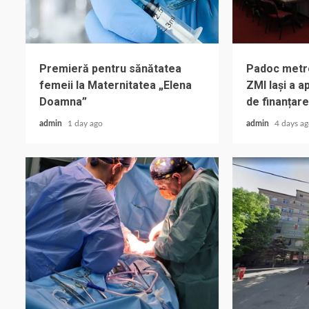
Premieră pentru sănătatea
Padoc metrop
femeii la Maternitatea „Elena
ZMI Iași a 
Doamna”
de finanțare
admin
1 day ago
admin
4 days a