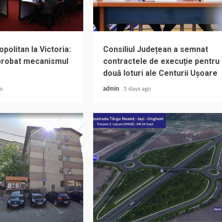
olitan la Victoria:
Consiliul Județean a semnat
aprobat mecanismul
contractele de execuție pentru
două loturi ale Centurii Ușoare
go
admin
5 days ago