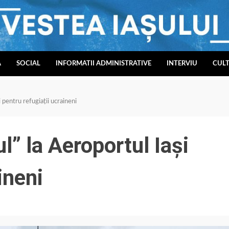
A
SOCIAL
INFORMATII ADMINISTRATIVE
INTERVIU
CUL
 pentru refugiații ucraineni
” la Aeroportul Iași
ineni