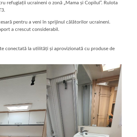
ru refugiații ucraineni o zonă „Mama și Copilul”. Rulota
T3.
esară pentru a veni în sprijinul călătorilor ucraineni.
roport a crescut considerabil.
te conectată la utilități și aprovizionată cu produse de