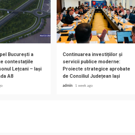
pel București a
Continuarea investițiilor și
e contestațiile
servicii publice moderne:
onul Lețcani – Iași
Proiecte strategice aprobate
ada A8
de Consiliul Județean Iași
go
admin
1 week ago