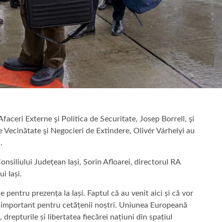
aceri Externe şi Politica de Securitate, Josep Borrell, şi
Vecinătate şi Negocieri de Extindere, Olivér Várhelyi au
.
nsiliului Județean Iași, Sorin Afloarei, directorul RA
i Iași.
pentru prezența la Iași. Faptul că au venit aici și că vor
j important pentru cetățenii noștri. Uniunea Europeană
 drepturile și libertatea fiecărei națiuni din spațiul