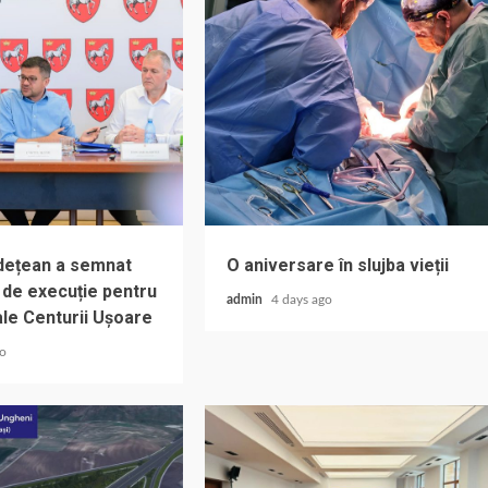
udețean a semnat
O aniversare în slujba vieții
 de execuție pentru
admin
4 days ago
ale Centurii Ușoare
go