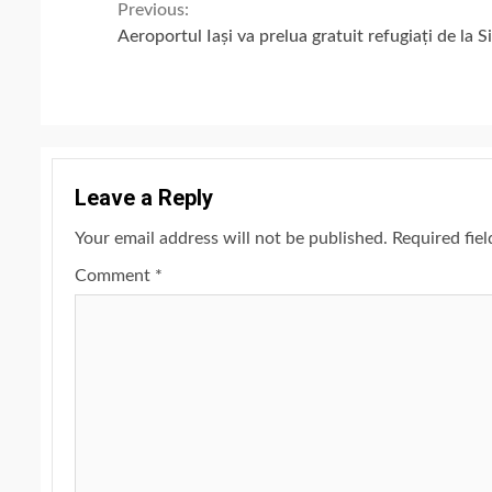
Continue
Previous:
Aeroportul Iași va prelua gratuit refugiați de la S
Reading
Leave a Reply
Your email address will not be published.
Required fie
Comment
*