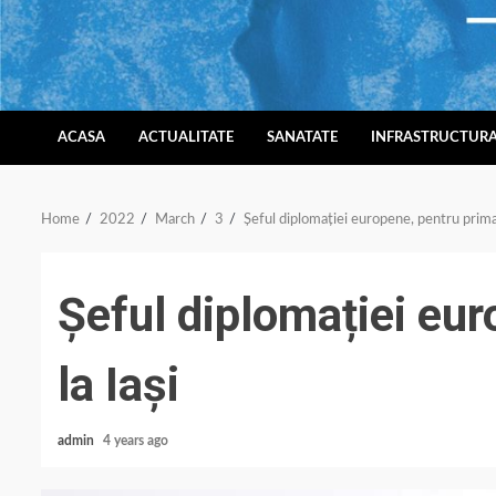
Skip
to
content
ACASA
ACTUALITATE
SANATATE
INFRASTRUCTUR
Home
2022
March
3
Șeful diplomației europene, pentru prima 
Șeful diplomației eur
la Iași
admin
4 years ago