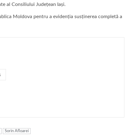
te al Consiliului Județean Iași.
ublica Moldova pentru a evidenția susținerea completă a
s
Sorin Afloarei