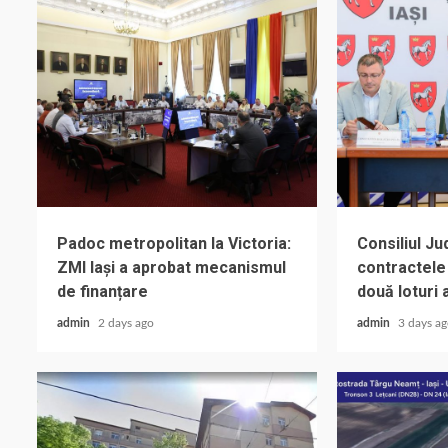
Padoc metropolitan la Victoria:
Consiliul J
ZMI Iași a aprobat mecanismul
contractele
de finanțare
două loturi 
admin
2 days ago
admin
3 days a