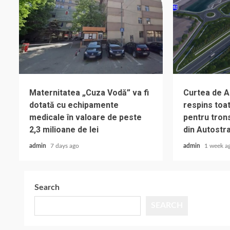
Maternitatea „Cuza Vodă” va fi
Curtea de A
dotată cu echipamente
respins toat
medicale în valoare de peste
pentru trons
2,3 milioane de lei
din Autostr
admin
7 days ago
admin
1 week a
Search
SEARCH