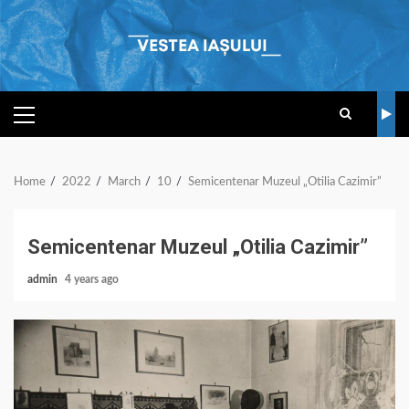
Skip
to
content
PRIMARY
MENU
Home
2022
March
10
Semicentenar Muzeul „Otilia Cazimir”
Semicentenar Muzeul „Otilia Cazimir”
admin
4 years ago