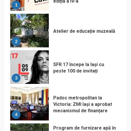
ediția a IV-a
1
Atelier de educație muzeală
2
SFR 17 începe la Iași cu
peste 100 de invitați
3
Padoc metropolitan la
Victoria: ZMI Iași a aprobat
mecanismul de finanțare
4
Program de furnizare apă în