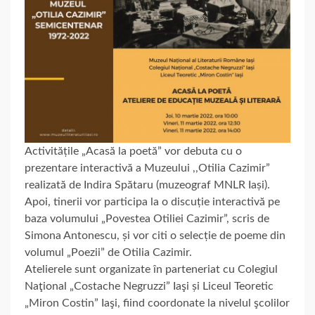
Activitățile „Acasă la poetă” vor debuta cu o
prezentare interactivă a Muzeului ,,Otilia Cazimir”
realizată de Indira Spătaru (muzeograf MNLR Iași).
Apoi, tinerii vor participa la o discuție interactivă pe
baza volumului „Povestea Otiliei Cazimir”, scris de
Simona Antonescu, și vor citi o selecție de poeme din
volumul „Poezii” de Otilia Cazimir.
Atelierele sunt organizate în parteneriat cu Colegiul
Naţional „Costache Negruzzi” Iaşi și Liceul Teoretic
„Miron Costin” Iaşi, fiind coordonate la nivelul şcolilor