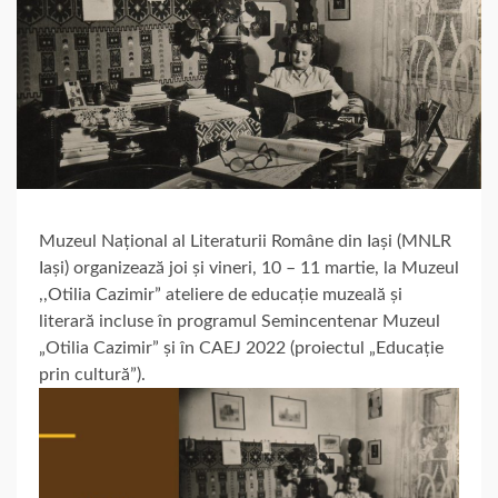
Muzeul Național al Literaturii Române din Iași (MNLR
Iași) organizează joi și vineri, 10 – 11 martie, la Muzeul
,,Otilia Cazimir” ateliere de educație muzeală și
literară incluse în programul Semincentenar Muzeul
„Otilia Cazimir” și în CAEJ 2022 (proiectul „Educație
prin cultură”).