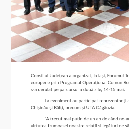
Consiliul Județean a organizat, la Iași, Forumul T
europene prin Programul Operațional Comun Ro
s-a derulat pe parcursul a două zile, 14-15 mai.
La eveniment au participat reprezentanți ai r
Chișinău și Bălți, precum și UTA Găgăuzia.
”A trecut mai puțin de un an de când ne-am întâ
virtutea frumoasei noastre relații și legături de 