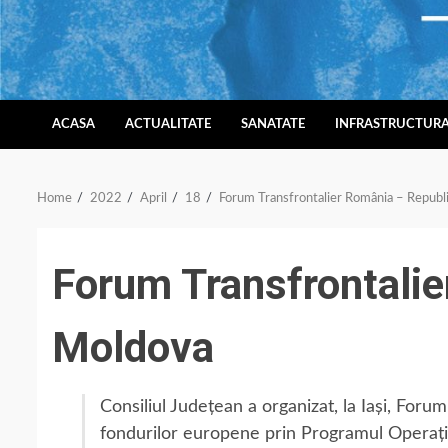
Skip
to
content
ACASA
ACTUALITATE
SANATATE
INFRASTRUCTUR
Home
2022
April
18
Forum Transfrontalier România – Republ
Forum Transfrontalie
Moldova
Consiliul Județean a organizat, la Iași, Foru
fondurilor europene prin Programul Opera