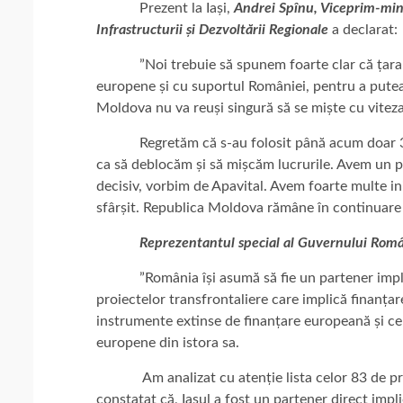
Prezent la Iași,
Andrei Spînu, Viceprim-mini
Infrastructurii și Dezvoltării Regionale
a declarat:
”Noi trebuie să spunem foarte clar că țara no
europene și cu suportul României, pentru a putea 
Moldova nu va reuși singură să se miște cu viteza
Regretăm că s-au folosit până acum doar 30 la 
ca să deblocăm și să mișcăm lucrurile. Avem un pr
decisiv, vorbim de Apavital. Avem foarte multe iniț
sfârșit. Republica Moldova rămâne în continuare 
Reprezentantul special al Guvernului Rom
”România își asumă să fie un partener implica
proiectelor transfrontaliere care implică finanț
instrumente extinse de finanțare europeană și ce
europene din istora sa.
Am analizat cu atenție lista celor 83 de proie
constatat că, Iașul a fost un partener direct imp