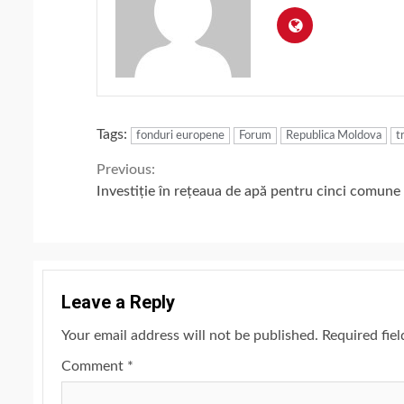
Tags:
fonduri europene
Forum
Republica Moldova
t
Continue
Previous:
Investiție în rețeaua de apă pentru cinci comune
Reading
Leave a Reply
Your email address will not be published.
Required fie
Comment
*