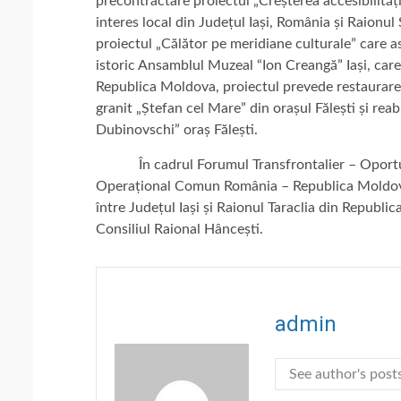
precontractare proiectul „Creșterea accesibilități
interes local din Județul Iași, România și Raionu
proiectul „Călător pe meridiane culturale” care a
istoric Ansamblul Muzeal “Ion Creangă” Iași, care 
Republica Moldova, proiectul prevede restaurarea
granit „Ștefan cel Mare” din orașul Fălești și reab
Dubinovschi” oraș Fălești.
În cadrul Forumul Transfrontalier – Oportuni
Operațional Comun România – Republica Moldov
între Județul Iași și Raionul Taraclia din Repub
Consiliul Raional Hâncești.
admin
See author's post