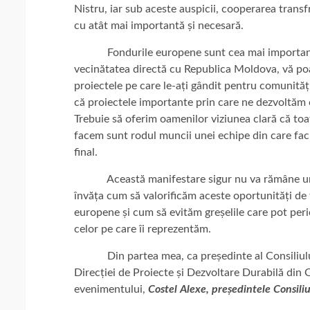
Nistru, iar sub aceste auspicii, cooperarea trans
cu atât mai importantă și necesară.
Fondurile europene sunt cea mai importantă șan
vecinătatea directă cu Republica Moldova, vă poat
proiectele pe care le-ați gândit pentru comunită
că proiectele importante prin care ne dezvoltăm c
Trebuie să oferim oamenilor viziunea clară că toat
facem sunt rodul muncii unei echipe din care fac pa
final.
Această manifestare sigur nu va rămâne una sin
învăța cum să valorificăm aceste oportunități d
europene și cum să evităm greșelile care pot peric
celor pe care îi reprezentăm.
Din partea mea, ca președinte al Consiliului Ju
Direcției de Proiecte și Dezvoltare Durabilă din CJ
evenimentului,
Costel Alexe, președintele Consiliu