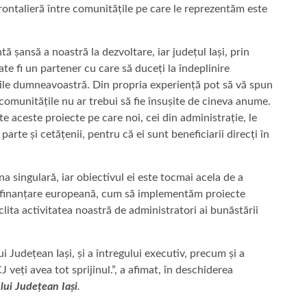
frontalieră între comunitățile pe care le reprezentăm este
să a noastră la dezvoltare, iar județul Iași, prin
e fi un partener cu care să duceți la îndeplinire
țile dumneavoastră. Din propria experiență pot să vă spun
omunitățile nu ar trebui să fie însușite de cineva anume.
e aceste proiecte pe care noi, cei din administrație, le
rte și cetățenii, pentru că ei sunt beneficiarii direcți în
gulară, iar obiectivul ei este tocmai acela de a
e finanțare europeană, cum să implementăm proiecte
lita activitatea noastră de administratori ai bunăstării
dețean Iași, și a întregului executiv, precum și a
 veți avea tot sprijinul.”, a afimat, în deschiderea
lui Județean Iași
.