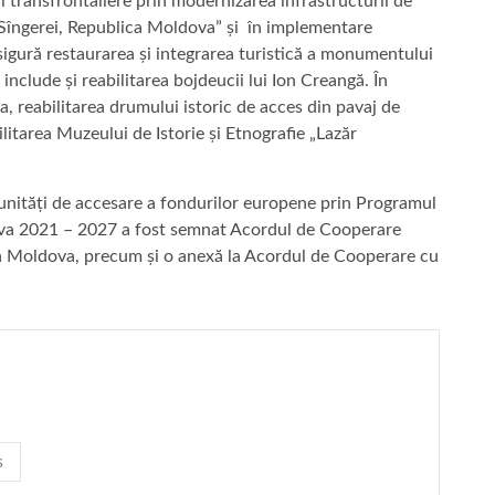
i transfrontaliere prin modernizarea infrastructurii de
l Sîngerei, Republica Moldova” și în implementare
sigură restaurarea și integrarea turistică a monumentului
include și reabilitarea bojdeucii lui Ion Creangă. În
, reabilitarea drumului istoric de acces din pavaj de
ilitarea Muzeului de Istorie și Etnografie „Lazăr
tăți de accesare a fondurilor europene prin Programul
a 2021 – 2027 a fost semnat Acordul de Cooperare
lica Moldova, precum și o anexă la Acordul de Cooperare cu
s