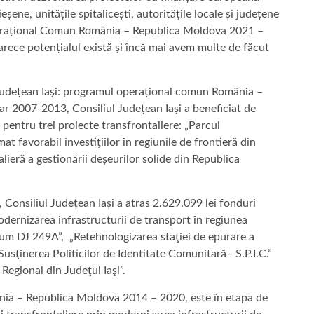
șene, unitățile spitalicești, autoritățile locale și județene
Operațional Comun România – Republica Moldova 2021 –
arece potențialul există și încă mai avem multe de făcut
ețean Iași: programul operațional comun România –
ar 2007-2013, Consiliul Județean Iași a beneficiat de
pentru trei proiecte transfrontaliere: „Parcul
t favorabil investiţiilor în regiunile de frontieră din
lieră a gestionării deșeurilor solide din Republica
iliul Județean Iași a atras 2.629.099 lei fonduri
odernizarea infrastructurii de transport în regiunea
drum DJ 249A”, „Retehnologizarea staţiei de epurare a
 „Susţinerea Politicilor de Identitate Comunitară– S.P.I.C.”
Regional din Judeţul Iaşi”.
 Republica Moldova 2014 – 2020, este în etapa de