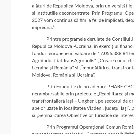
alături de Republica Moldova, prin universitățile ie
și instituțiile deconcentrate. Prin Programul 
2027 vom continua să fim la fel de implicați, deo
împreună.”
Printre programele derulate de Consiliul Jud
Republica Moldova -Ucraina, în exercițiul financi
fonduri europene în valoare de 17.056.388,84 lei 
Agroindustrial TransAgropolis”, „Crearea unui clima
Ucraina şi România” și „Îmbunătățirea transfronta
Moldova, România și Ucraina”.
Prin Fondurile de preaderare PHARE CBC, Cons
nerambursabile prin proiectele „Reabilitarea şi m
transfrontalieră Iaşi – Ungheni, pe sectorul de 
apelor uzate în localitatea Vlădeni, judeţul Iaşi”,
și „Semnalizarea Obiectivelor Turistice de Interes 
Prin Programul Operațional Comun România –