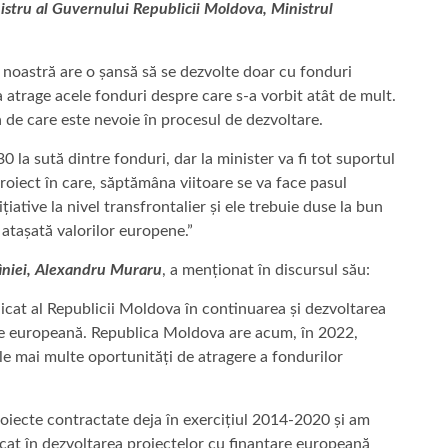
stru al Guvernului Republicii Moldova, Ministrul
astră are o șansă să se dezvolte doar cu fonduri
atrage acele fonduri despre care s-a vorbit atât de mult.
 de care este nevoie în procesul de dezvoltare.
sută dintre fonduri, dar la minister va fi tot suportul
oiect în care, săptămâna viitoare se va face pasul
iative la nivel transfrontalier și ele trebuie duse la bun
atașată valorilor europene.”
âniei, Alexandru Muraru
, a menționat în discursul său:
t al Republicii Moldova în continuarea și dezvoltarea
are europeană. Republica Moldova are acum, în 2022,
le mai multe oportunități de atragere a fondurilor
cte contractate deja în exercițiul 2014-2020 și am
licat în dezvoltarea proiectelor cu finanțare europeană