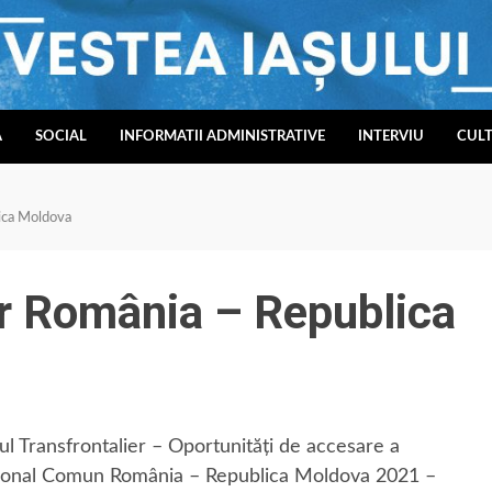
A
SOCIAL
INFORMATII ADMINISTRATIVE
INTERVIU
CUL
ica Moldova
r România – Republica
mul Transfrontalier – Oportunități de accesare a
țional Comun România – Republica Moldova 2021 –