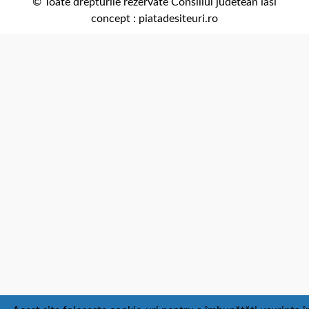
© Toate drepturile rezervate Consiliul judetean iasi
concept :
piatadesiteuri.ro