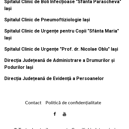
Spitalul Clinic de Boli Infecțioase "Sfânta Parascheva"
Iași
Spitalul Clinic de Pneumoftiziologie Iași
Spitalul Clinic de Urgențe pentru Copii "Sfânta Maria"
Iași
Spitalul Clinic de Urgențe "Prof. dr. Nicolae Oblu" Iași
Direcția Județeană de Administrare a Drumurilor și
Podurilor Iași
Direcția Județeană de Evidență a Persoanelor
Contact
Politică de confidențialitate
Email
Facebook
Youtube
:
comunicare@icc.ro