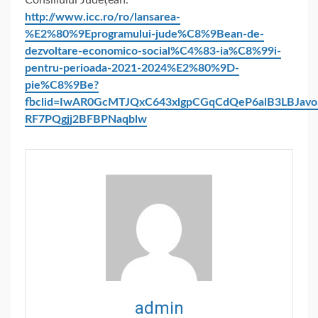
Consiliului Județean.
http://www.icc.ro/ro/lansarea-
%E2%80%9Eprogramului-jude%C8%9Bean-de-
dezvoltare-economico-social%C4%83-ia%C8%99i-
pentru-perioada-2021-2024%E2%80%9D-
pie%C8%9Be?
fbclid=IwAR0GcMTJQxC643xlgpCGqCdQeP6alB3LBJavo
RF7PQgjj2BFBPNaqblw
admin