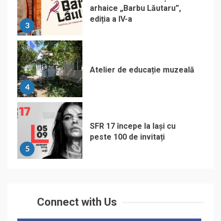
arhaice „Barbu Lăutaru”,
ediția a IV-a
3
Atelier de educație muzeală
4
SFR 17 începe la Iași cu
peste 100 de invitați
5
Connect with Us