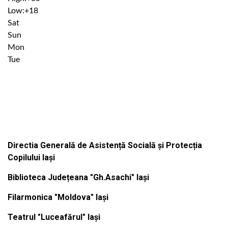
Low:
+
18
Sat
Sun
Mon
Tue
Institutiile subordonate
Directia Generală de Asistență Socială și Protecția
Copilului Iași
Biblioteca Județeana "Gh.Asachi" Iași
Filarmonica "Moldova" Iași
Teatrul "Luceafărul" Iași