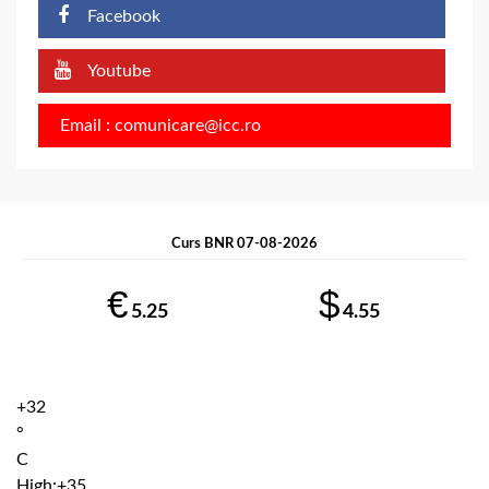
Facebook
Youtube
Email : comunicare@icc.ro
Curs BNR 07-08-2026
€
$
5.25
4.55
+
32
°
C
High:
+
35