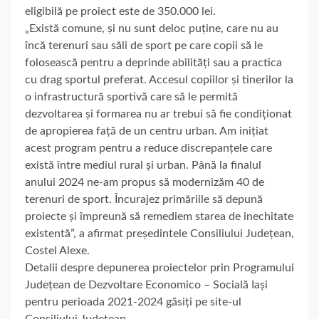
eligibilă pe proiect este de 350.000 lei.
„Există comune, și nu sunt deloc puține, care nu au
încă terenuri sau săli de sport pe care copii să le
folosească pentru a deprinde abilități sau a practica
cu drag sportul preferat. Accesul copiilor și tinerilor la
o infrastructură sportivă care să le permită
dezvoltarea și formarea nu ar trebui să fie condiționat
de apropierea față de un centru urban. Am inițiat
acest program pentru a reduce discrepanțele care
există între mediul rural și urban. Până la finalul
anului 2024 ne-am propus să modernizăm 40 de
terenuri de sport. Încurajez primăriile să depună
proiecte și împreună să remediem starea de inechitate
existentă”, a afirmat președintele Consiliului Județean,
Costel Alexe.
Detalii despre depunerea proiectelor prin Programului
Județean de Dezvoltare Economico – Socială Iași
pentru perioada 2021-2024 găsiți pe site-ul