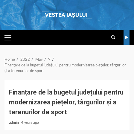
Skip
to
content
PRIMARY
MENU
Home
2022
May
9
Finanțare de la bugetul județului pentru modernizarea piețelor, târgurilor
și a terenurilor de sport
Finanțare de la bugetul județului pentru
modernizarea piețelor, târgurilor și a
terenurilor de sport
admin
4 years ago