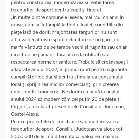
pentru construirea, modernizarea și reabilitarea
terenurilor de sport pentru copii şi tineret.
„În multe dintre comunele ieșene, mai rău, chiar și în
orașe, cum se întâmplă la Podu Iloaiei, condițiile din
piețe lasă de dorit. Majoritatea târgurilor nu sunt
altceva decât niște spații delimitate de un gard, cu
marfa vândută de pe tarabe vechi și ruginite sau chiar
direct de pe pământ, fără acces la utilități sau
respectarea normelor sanitare. Trebuie să creăm spații
adaptate anului 2022, în primul rând pentru siguranța
cumpărătorilor, dar și pentru stimularea consumului
local și sprijinirea micilor comercianți prin crearea
unor condiții moderne. Ne dorim ca până la finalul
anului 2024 să modernizăm cel puțin 20 de piețe și
târguri”, a declarat președintele Consiliului Județean,
Costel Alexe.
Pentru proiectele de construire sau modernizare a
terenurilor de sport, Consiliul Județean va aloca tot
2.500.000 de lei, cu diferența că valoarea maximă