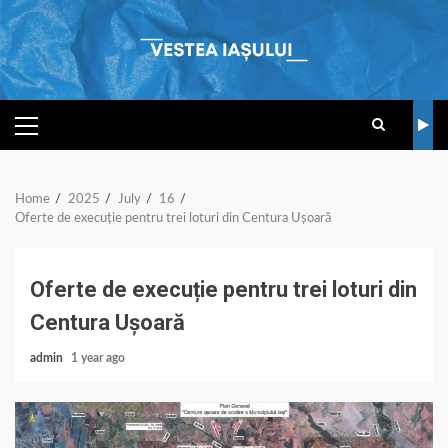
Skip
to
content
PRIMARY
MENU
Home
2025
July
16
Oferte de execuție pentru trei loturi din Centura Ușoară
Oferte de execuție pentru trei loturi din
Centura Ușoară
admin
1 year ago