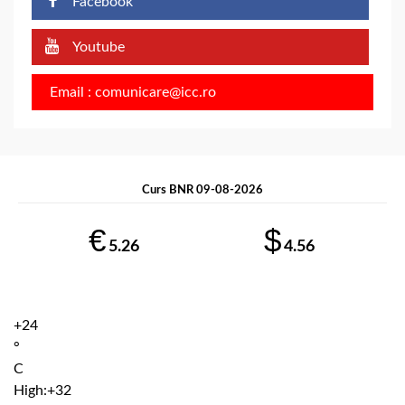
Facebook
Youtube
Email : comunicare@icc.ro
Curs BNR 09-08-2026
€
$
5.26
4.56
+
24
°
C
High:
+
32