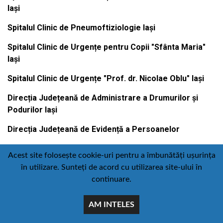
Iași
Spitalul Clinic de Pneumoftiziologie Iași
Spitalul Clinic de Urgențe pentru Copii "Sfânta Maria"
Iași
Spitalul Clinic de Urgențe "Prof. dr. Nicolae Oblu" Iași
Direcția Județeană de Administrare a Drumurilor și
Podurilor Iași
Direcția Județeană de Evidență a Persoanelor
Acest site folosește cookie-uri pentru a îmbunătăți ușurința
în utilizare. Sunteți de acord cu utilizarea site-ului în
Contact
Politică de confidențialitate
continuare.
Email
Facebook
Youtube
:
AM INTELES
comunicare@icc.ro
© Toate drepturile rezervate Consiliul judetean iasi