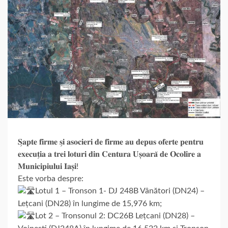
𝐒̗𝐚𝐩𝐭𝐞 𝐟𝐢𝐫𝐦𝐞 𝐬̗𝐢 𝐚𝐬𝐨𝐜𝐢𝐞𝐫𝐢 𝐝𝐞 𝐟𝐢𝐫𝐦𝐞 𝐚𝐮 𝐝𝐞𝐩𝐮𝐬 𝐨𝐟𝐞𝐫𝐭𝐞 𝐩𝐞𝐧𝐭𝐫𝐮
𝐞𝐱𝐞𝐜𝐮𝐭̗𝐢𝐚 𝐚 𝐭𝐫𝐞𝐢 𝐥𝐨𝐭𝐮𝐫𝐢 𝐝𝐢𝐧 𝐂𝐞𝐧𝐭𝐮𝐫𝐚 𝐔𝐬̦𝐨𝐚𝐫𝐚̆ 𝐝𝐞 𝐎𝐜𝐨𝐥𝐢𝐫𝐞 𝐚
𝐌𝐮𝐧𝐢𝐜𝐢𝐩𝐢𝐮𝐥𝐮𝐢 𝐈𝐚𝐬̦𝐢!
Este vorba despre:
Lotul 1 – Tronson 1- DJ 248B Vânători (DN24) –
Lețcani (DN28) în lungime de 15,976 km;
Lot 2 – Tronsonul 2: DC26B Lețcani (DN28) –