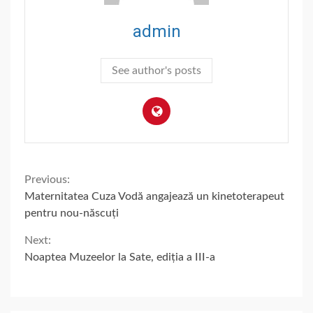
admin
See author's posts
Continue
Previous:
Maternitatea Cuza Vodă angajează un kinetoterapeut
Reading
pentru nou-născuți
Next:
Noaptea Muzeelor la Sate, ediția a III-a