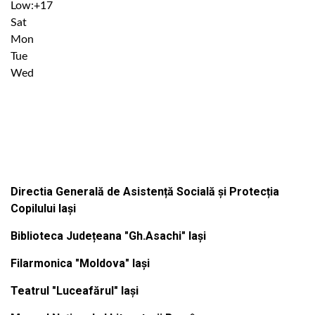
Low:
+
17
Sat
Mon
Tue
Wed
Institutiile subordonate
Directia Generală de Asistență Socială și Protecția
Copilului Iași
Biblioteca Județeana "Gh.Asachi" Iași
Filarmonica "Moldova" Iași
Teatrul "Luceafărul" Iași