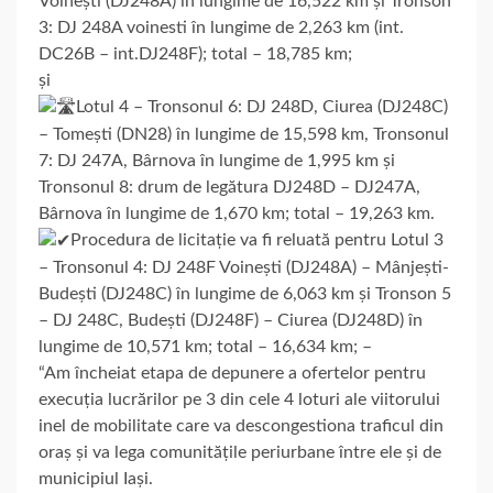
Voinești (DJ248A) în lungime de 16,522 km și Tronson
3: DJ 248A v
oinesti în lungime de 2,263 km (int.
DC26B – int.DJ248F); total – 18,785 km;
și
Lotul 4 – Tronsonul 6: DJ 248D, Ciurea (DJ248C)
– Tomești (DN28) în lungime de 15,598 km, Tronsonul
7: DJ 247A, Bârnova în lungime de 1,995 km și
Tronsonul 8: drum de legătura DJ248D – DJ247A,
Bârnova în lungime de 1,670 km; total – 19,263 km.
Procedura de licitație va fi reluată pentru Lotul 3
– Tronsonul 4: DJ 248F Voinești (DJ248A) – Mânjești-
Budești (DJ248C) în lungime de 6,063 km și Tronson 5
– DJ 248C, Budești (DJ248F) – Ciurea (DJ248D) în
lungime de 10,571 km; total – 16,634 km; –
“Am încheiat etapa de depunere a ofertelor pentru
execuția lucrărilor pe 3 din cele 4 loturi ale viitorului
inel de mobilitate care va descongestiona traficul din
oraș și va lega comunitățile periurbane între ele și de
municipiul Iași.