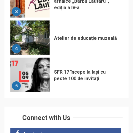
arhaice „Barbu Lăutaru”,
ediția a IV-a
3
Atelier de educație muzeală
4
SFR 17 începe la Iași cu
peste 100 de invitați
5
Connect with Us