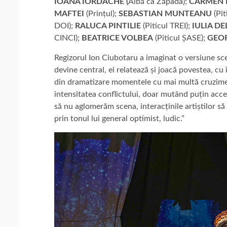
IOANA IORDACHE (
Albă ca Zăpada);
CARMEN 
MAFTEI
(Prințul);
SEBASTIAN MUNTEANU
(Pi
DOI);
RALUCA PINTILIE
(Piticul TREI);
IULIA DE
CINCI);
BEATRICE VOLBEA
(Piticul ȘASE);
GEO
Regizorul Ion Ciubotaru a imaginat o versiune sce
devine central, ei relatează și joacă povestea, cu
din dramatizare momentele cu mai multă cruzime d
intensitatea conflictului, doar mutând puțin acc
să nu aglomerăm scena, interacținile artiștilor să
prin tonul lui general optimist, ludic.”