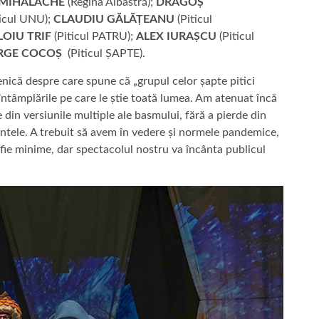
MIHALACHE
(Regina Albastră);
DRAGOȘ
ticul UNU);
CLAUDIU GĂLĂȚEANU
(Piticul
LOIU TRIF
(Piticul PATRU);
ALEX IURAȘCU
(Piticul
RGE COCOȘ
(Piticul ȘAPTE).
nică despre care spune că „grupul celor șapte pitici
 întâmplările pe care le știe toată lumea. Am atenuat încă
in versiunile multiple ale basmului, fără a pierde din
entele. A trebuit să avem în vedere și normele pandemice,
 fie minime, dar spectacolul nostru va încânta publicul