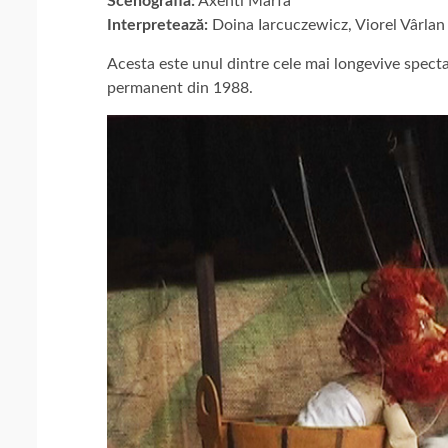
Scenografia:
Axenti Marfa
Interpretează:
Doina Iarcuczewicz, Viorel Vârlan
Acesta este unul dintre cele mai longevive spectac
permanent din 1988.