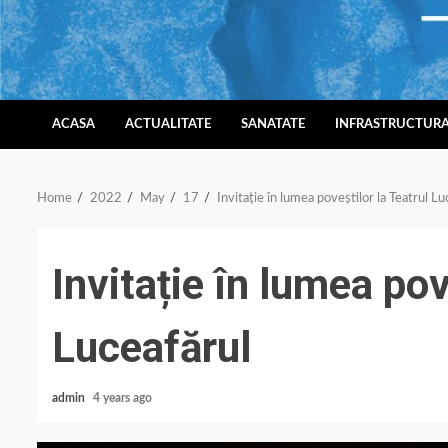
Skip
to
content
ACASA
ACTUALITATE
SANATATE
INFRASTRUCTUR
Home
2022
May
17
Invitație în lumea poveștilor la Teatrul Lu
Invitație în lumea pov
Luceafărul
admin
4 years ago