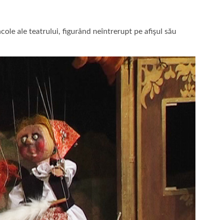
ole ale teatrului, figurând neîntrerupt pe afişul său