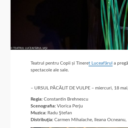
Teatrul pentru Copii și Tinere
t Luceafărul
a pregă
spectacole ale sale.
– URSUL PĂCĂLIT DE VULPE – miercuri, 18 mai,
Regia:
Constantin Brehnescu
Scenografia:
Viorica Perju
Muzica:
Radu Ştefan
Distribuţia:
Carmen Mihalache, Ileana Ocneanu, L