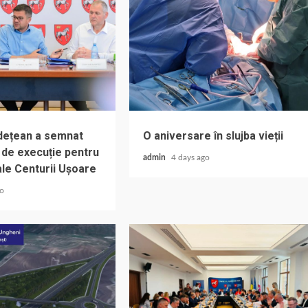
udețean a semnat
O aniversare în slujba vieții
 de execuție pentru
admin
4 days ago
ale Centurii Ușoare
go