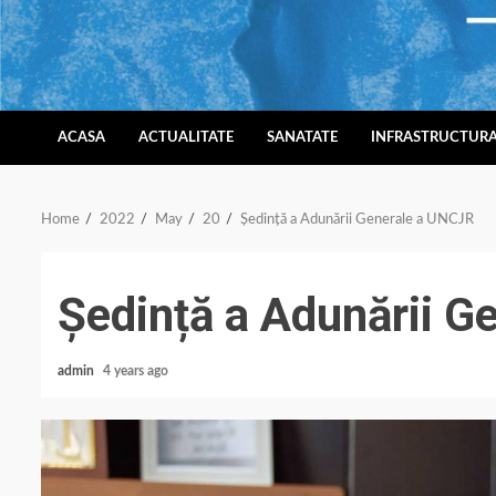
Skip
to
content
ACASA
ACTUALITATE
SANATATE
INFRASTRUCTUR
Home
2022
May
20
Ședință a Adunării Generale a UNCJR
Ședință a Adunării G
admin
4 years ago