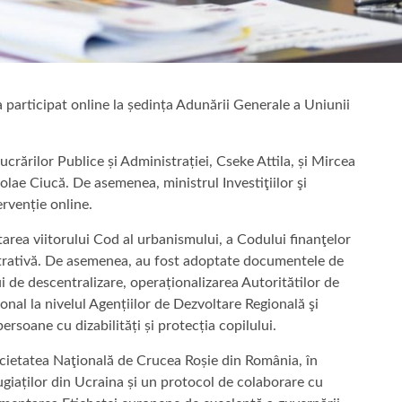
a participat online la ședința Adunării Generale a Uniunii
Lucrărilor Publice și Administrației, Cseke Attila, și Mircea
lae Ciucă. De asemenea, ministrul Investiţiilor şi
rvenție online.
tarea viitorului Cod al urbanismului, a Codului finanţelor
strativă. De asemenea, au fost adoptate documentele de
i de descentralizare, operaționalizarea Autoritătilor de
l la nivelul Agențiilor de Dezvoltare Regională şi
ersoane cu dizabilități și protecția copilului.
cietatea Naţională de Crucea Roșie din România, în
giaților din Ucraina și un protocol de colaborare cu