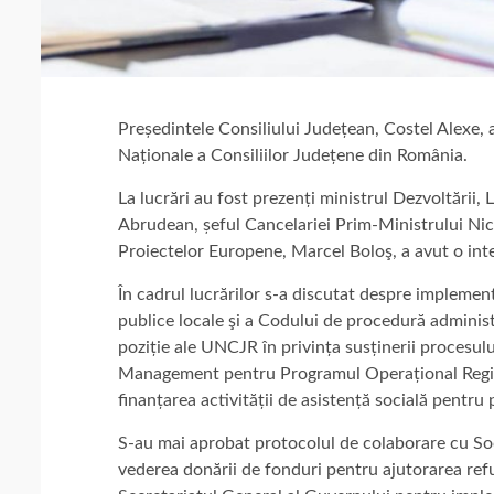
Președintele Consiliului Județean, Costel Alexe, 
Naționale a Consiliilor Județene din România.
La lucrări au fost prezenți ministrul Dezvoltării, 
Abrudean, șeful Cancelariei Prim-Ministrului Nico
Proiectelor Europene, Marcel Boloş, a avut o inte
În cadrul lucrărilor s-a discutat despre implemen
publice locale şi a Codului de procedură admini
poziție ale UNCJR în privința susținerii procesulu
Management pentru Programul Operațional Regiona
finanțarea activității de asistență socială pentru p
S-au mai aprobat protocolul de colaborare cu So
vederea donării de fonduri pentru ajutorarea refu