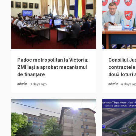
Padoc metropolitan la Victoria:
Consiliul J
ZMI Iași a aprobat mecanismul
contractele
de finanțare
două loturi 
admin
3 days ago
admin
4 days a