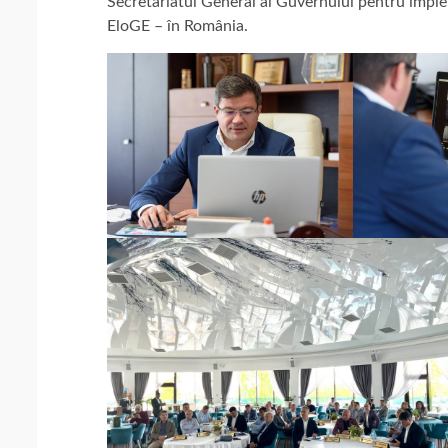
Secretariatul General al Guvernului pentru impl
EloGE – în România.