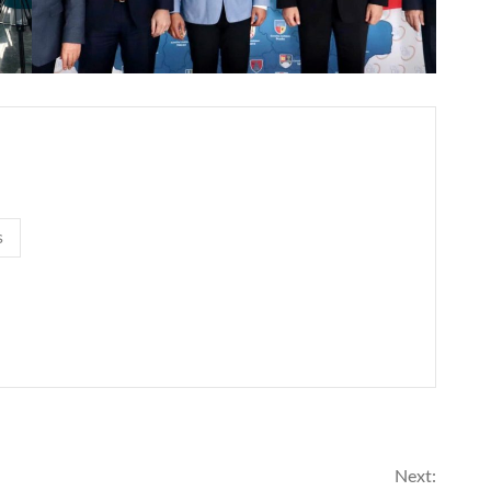
s
Next: