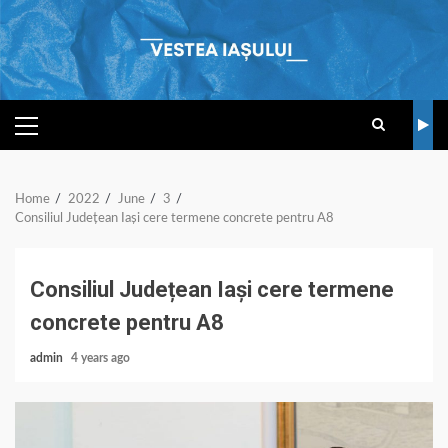
Skip
to
content
PRIMARY
MENU
Home
2022
June
3
Consiliul Județean Iași cere termene concrete pentru A8
Consiliul Județean Iași cere termene
concrete pentru A8
admin
4 years ago