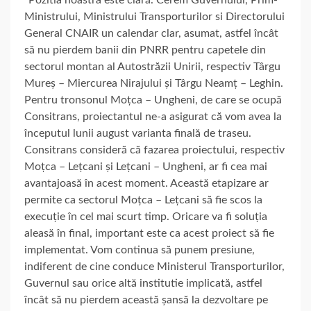
“Pozitia noastra este clară. Cerem Guvernului, Prim-
Ministrului, Ministrului Transporturilor si Directorului
General CNAIR un calendar clar, asumat, astfel încât
să nu pierdem banii din PNRR pentru capetele din
sectorul montan al Autostrăzii Unirii, respectiv Târgu
Mureș – Miercurea Nirajului și Târgu Neamț – Leghin.
Pentru tronsonul Moțca – Ungheni, de care se ocupă
Consitrans, proiectantul ne-a asigurat că vom avea la
începutul lunii august varianta finală de traseu.
Consitrans consideră că fazarea proiectului, respectiv
Moțca – Lețcani și Lețcani – Ungheni, ar fi cea mai
avantajoasă în acest moment. Această etapizare ar
permite ca sectorul Moțca – Lețcani să fie scos la
execuție în cel mai scurt timp. Oricare va fi soluția
aleasă în final, important este ca acest proiect să fie
implementat. Vom continua să punem presiune,
indiferent de cine conduce Ministerul Transporturilor,
Guvernul sau orice altă institutie implicată, astfel
încât să nu pierdem această șansă la dezvoltare pe