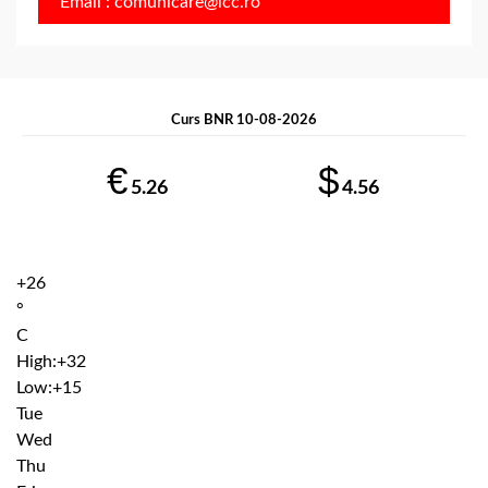
Email : comunicare@icc.ro
Curs BNR 10-08-2026
€
$
5.26
4.56
+
26
°
C
High:
+
32
Low:
+
15
Tue
Wed
Thu