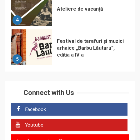
Ateliere de vacanță
4
Festival de tarafuri și muzici
arhaice „Barbu Lăutaru”,
ediția a IV-a
5
Connect with Us
Facebook
Youtube