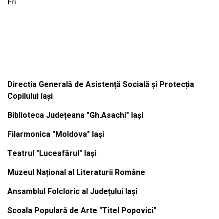
Fri
Institutiile subordonate
Directia Generală de Asistență Socială și Protecția
Copilului Iași
Biblioteca Județeana "Gh.Asachi" Iași
Filarmonica "Moldova" Iași
Teatrul "Luceafărul" Iași
Muzeul Național al Literaturii Române
Ansamblul Folcloric al Județului Iași
Scoala Populară de Arte "Titel Popovici"