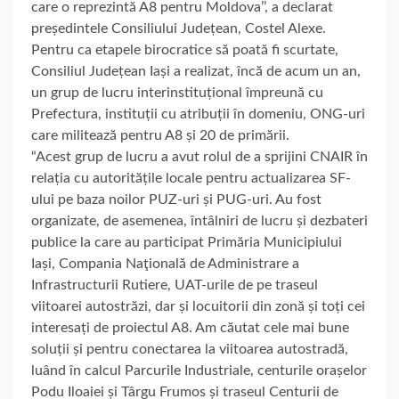
care o reprezintă A8 pentru Moldova’’, a declarat
președintele Consiliului Județean, Costel Alexe.
Pentru ca etapele birocratice să poată fi scurtate,
Consiliul Județean Iași a realizat, încă de acum un an,
un grup de lucru interinstituțional împreună cu
Prefectura, instituții cu atribuții în domeniu, ONG-uri
care militează pentru A8 și 20 de primării.
“Acest grup de lucru a avut rolul de a sprijini CNAIR în
relația cu autoritățile locale pentru actualizarea SF-
ului pe baza noilor PUZ-uri și PUG-uri. Au fost
organizate, de asemenea, întâlniri de lucru și dezbateri
publice la care au participat Primăria Municipiului
Iași, Compania Naţională de Administrare a
Infrastructurii Rutiere, UAT-urile de pe traseul
viitoarei autostrăzi, dar și locuitorii din zonă și toți cei
interesați de proiectul A8. Am căutat cele mai bune
soluții și pentru conectarea la viitoarea autostradă,
luând în calcul Parcurile Industriale, centurile orașelor
Podu Iloaiei și Târgu Frumos și traseul Centurii de