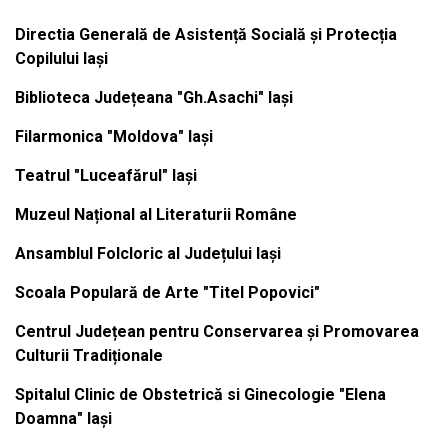
Directia Generală de Asistență Socială și Protecția
Copilului Iași
Biblioteca Județeana "Gh.Asachi" Iași
Filarmonica "Moldova" Iași
Teatrul "Luceafărul" Iași
Muzeul Național al Literaturii Române
Ansamblul Folcloric al Județului Iași
Scoala Populară de Arte "Titel Popovici"
Centrul Județean pentru Conservarea și Promovarea
Culturii Tradiționale
Spitalul Clinic de Obstetrică si Ginecologie "Elena
Doamna" Iași