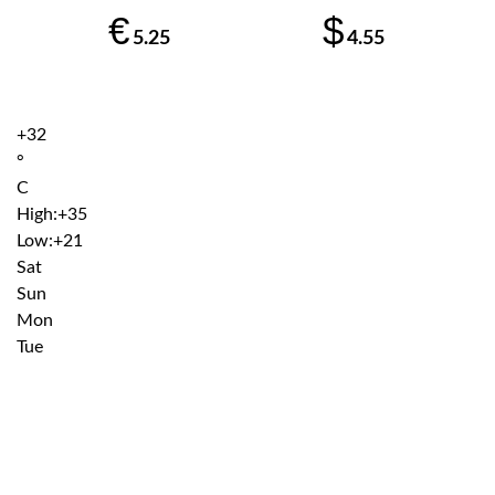
€
$
5.25
4.55
+
32
°
C
High:
+
35
Low:
+
21
Sat
Sun
Mon
Tue
Institutiile subordonate