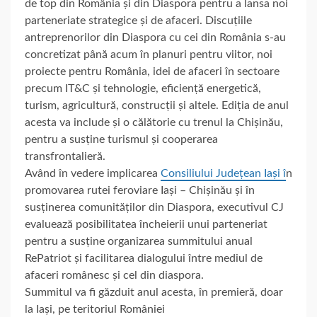
de top din România și din Diaspora pentru a lansa noi
parteneriate strategice și de afaceri. Discuțiile
antreprenorilor din Diaspora cu cei din România s-au
concretizat până acum în planuri pentru viitor, noi
proiecte pentru România, idei de afaceri în sectoare
precum IT&C și tehnologie, eficiență energetică,
turism, agricultură, construcții și altele. Ediția de anul
acesta va include și o călătorie cu trenul la Chișinău,
pentru a susține turismul și cooperarea
transfrontalieră.
Având în vedere implicarea
Consiliului Județean Iași î
n
promovarea rutei feroviare Iași – Chișinău și în
susținerea comunităților din Diaspora, executivul CJ
evaluează posibilitatea încheierii unui parteneriat
pentru a susține organizarea summitului anual
RePatriot și facilitarea dialogului între mediul de
afaceri românesc și cel din diaspora.
Summitul va fi găzduit anul acesta, în premieră, doar
la Iași, pe teritoriul României