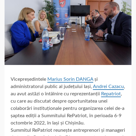
Vicepreședintele
Marius Sorin DANGA
și
administratorul public al județului Iași,
Andrei Cazacu
,
au avut astăzi o întâlnire cu reprezentanții
Repatriot
,
cu care au discutat despre oportunitatea unei
colaborări instituționale pentru organizarea celei de-a
șaptea ediții a Summitului RePatriot, în perioada 6-9
octombrie 2022, în Iași și Chișinău.
Summitul RePatriot reunește antreprenori și manageri