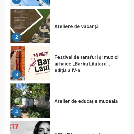
Ateliere de vacanță
2
Festival de tarafuri și muzici
arhaice „Barbu Lăutaru”,
ediția a IV-a
3
Atelier de educație muzeală
4