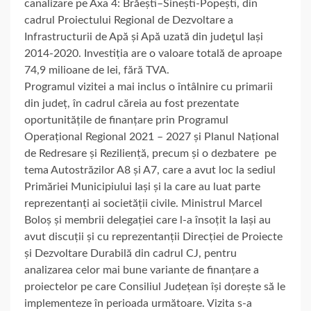
canalizare pe Axa 4: Brăești–Sinești-Popești, din
cadrul Proiectului Regional de Dezvoltare a
Infrastructurii de Apă și Apă uzată din judeţul Iași
2014-2020. Investiția are o valoare totală de aproape
74,9 milioane de lei, fără TVA.
Programul vizitei a mai inclus o întâlnire cu primarii
din județ, în cadrul căreia au fost prezentate
oportunitățile de finanțare prin Programul
Operațional Regional 2021 – 2027 și Planul Național
de Redresare și Reziliență, precum și o dezbatere pe
tema Autostrăzilor A8 și A7, care a avut loc la sediul
Primăriei Municipiului Iași și la care au luat parte
reprezentanți ai societății civile. Ministrul Marcel
Boloș și membrii delegației care l-a însoțit la Iași au
avut discuții și cu reprezentanții Direcției de Proiecte
și Dezvoltare Durabilă din cadrul CJ, pentru
analizarea celor mai bune variante de finanțare a
proiectelor pe care Consiliul Județean își dorește să le
implementeze în perioada următoare. Vizita s-a