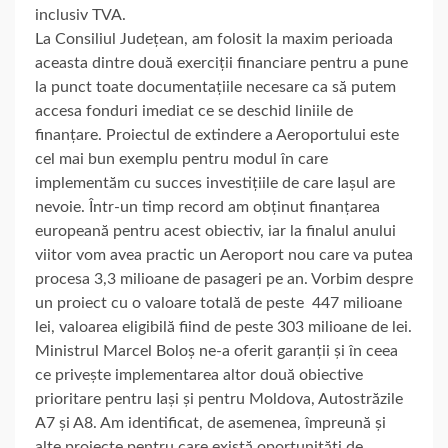
inclusiv TVA.
La Consiliul Județean, am folosit la maxim perioada
aceasta dintre două exerciții financiare pentru a pune
la punct toate documentațiile necesare ca să putem
accesa fonduri imediat ce se deschid liniile de
finanțare. Proiectul de extindere a Aeroportului este
cel mai bun exemplu pentru modul în care
implementăm cu succes investițiile de care Iașul are
nevoie. Într-un timp record am obținut finanțarea
europeană pentru acest obiectiv, iar la finalul anului
viitor vom avea practic un Aeroport nou care va putea
procesa 3,3 milioane de pasageri pe an. Vorbim despre
un proiect cu o valoare totală de peste 447 milioane
lei, valoarea eligibilă fiind de peste 303 milioane de lei.
Ministrul Marcel Boloș ne-a oferit garanții și în ceea
ce privește implementarea altor două obiective
prioritare pentru Iași și pentru Moldova, Autostrăzile
A7 și A8. Am identificat, de asemenea, împreună și
alte proiecte pentru care există oportunități de