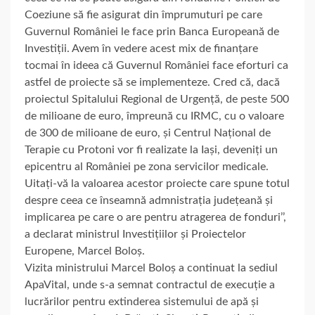
Coeziune să fie asigurat din împrumuturi pe care
Guvernul României le face prin Banca Europeană de
Investiții. Avem în vedere acest mix de finanțare
tocmai în ideea că Guvernul României face eforturi ca
astfel de proiecte să se implementeze. Cred că, dacă
proiectul Spitalului Regional de Urgență, de peste 500
de milioane de euro, împreună cu IRMC, cu o valoare
de 300 de milioane de euro, și Centrul Național de
Terapie cu Protoni vor fi realizate la Iași, deveniți un
epicentru al României pe zona servicilor medicale.
Uitați-vă la valoarea acestor proiecte care spune totul
despre ceea ce înseamnă admnistrația județeană și
implicarea pe care o are pentru atragerea de fonduri’’,
a declarat ministrul Investițiilor și Proiectelor
Europene, Marcel Boloș.
Vizita ministrului Marcel Boloș a continuat la sediul
ApaVital, unde s-a semnat contractul de execuție a
lucrărilor pentru extinderea sistemului de apă și