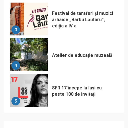
Festival de tarafuri și muzici
arhaice „Barbu Lăutaru”,
ediția a IV-a
3
Atelier de educație muzeală
4
SFR 17 începe la Iași cu
peste 100 de invitați
5