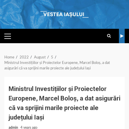
Skip
to
content
PRIMARY
MENU
Home
2022
August
5
Ministrul Investițiilor și Proiectelor Europene, Marcel Boloș, a dat
asigurări că va sprijini marile proiecte ale județului Iași
Ministrul Investițiilor și Proiectelor
Europene, Marcel Boloș, a dat asigurări
că va sprijini marile proiecte ale
județului Iași
admin
4 years ago