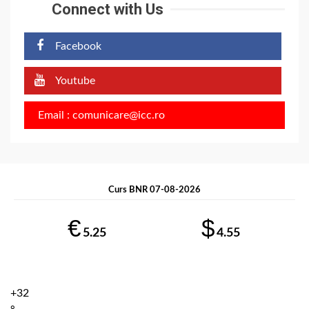
Connect with Us
Facebook
Youtube
Email : comunicare@icc.ro
Curs BNR 07-08-2026
€
$
5.25
4.55
+
32