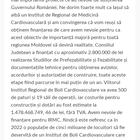
mai importante proiecte ce au nevoie de susținerea
Guvernului României. Ne dorim foarte mult ca Iașul să
aibă un Institut de Regional de Medicină
Cardiovasculară și am convingerea că vom reuși să
obținem finanțarea de care avem nevoie pentru ca
acest obiectiv de importanță majoră pentru toată
regiunea Moldovei să devină realitate. Consiliul
Județean a finanțat cu aproximativ 2.800.000 de lei
realizarea Studiilor de Prefezabilitate și Fezabilitate și
documentațiile tehnice pentru obținerea avizelor,
acordurilor și autorizației de construire, toate aceste
etape fiind parcurse în mai puțin de un an. Viitorul
Institut Regional de Boli Cardiovasculare va avea 500
de paturi și 19 săli de operații, iar costurile pentru
construcție și dotări au fost estimate la
1.478.468.749, 46 de lei, fără TVA. Avem nevoie de
finanțare pentru IRMC, fiindcă este nefiresc ca în
2022 o populație de cinci milioane de locuitori să fie
deservită de un Institut de Boli Cardiovasculare care