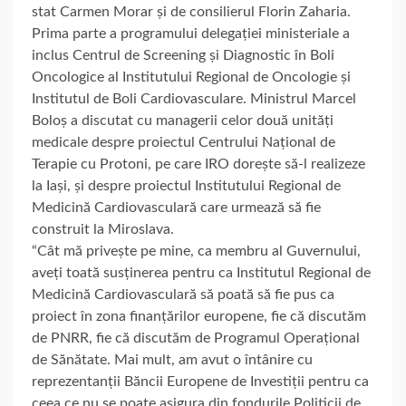
stat Carmen Morar și de consilierul Florin Zaharia.
Prima parte a programului delegației ministeriale a
inclus Centrul de Screening și Diagnostic în Boli
Oncologice al Institutului Regional de Oncologie și
Institutul de Boli Cardiovasculare. Ministrul Marcel
Boloș a discutat cu managerii celor două unități
medicale despre proiectul Centrului Național de
Terapie cu Protoni, pe care IRO dorește să-l realizeze
la Iași, și despre proiectul Institutului Regional de
Medicină Cardiovasculară care urmează să fie
construit la Miroslava.
“Cât mă privește pe mine, ca membru al Guvernului,
aveți toată susținerea pentru ca Institutul Regional de
Medicină Cardiovasculară să poată să fie pus ca
proiect în zona finanțărilor europene, fie că discutăm
de PNRR, fie că discutăm de Programul Operațional
de Sănătate. Mai mult, am avut o întânire cu
reprezentanții Băncii Europene de Investiții pentru ca
ceea ce nu se poate asigura din fondurile Politicii de