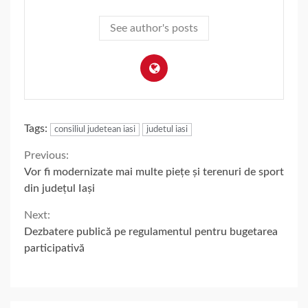
See author's posts
Tags:
consiliul judetean iasi
judetul iasi
Continue
Previous:
Vor fi modernizate mai multe piețe și terenuri de sport
Reading
din județul Iași
Next:
Dezbatere publică pe regulamentul pentru bugetarea
participativă