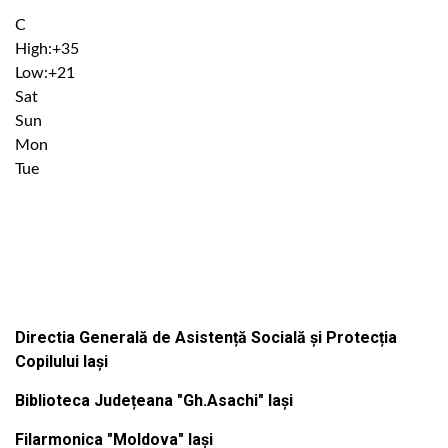
°
C
High:
+
35
Low:
+
21
Sat
Sun
Mon
Tue
Institutiile subordonate
Directia Generală de Asistență Socială și Protecția
Copilului Iași
Biblioteca Județeana "Gh.Asachi" Iași
Filarmonica "Moldova" Iași