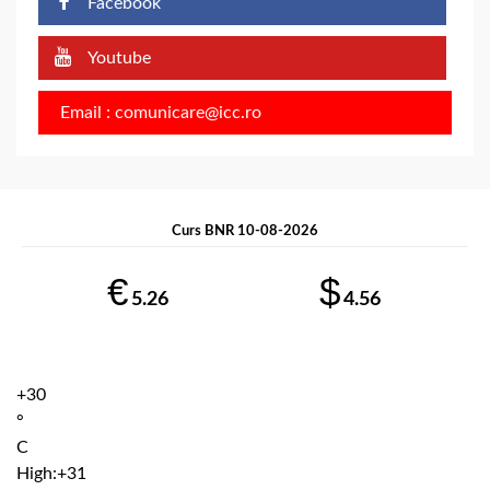
Facebook
Youtube
Email : comunicare@icc.ro
Curs BNR 10-08-2026
€
$
5.26
4.56
+
30
°
C
High:
+
31