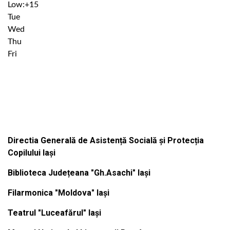
Low:
+
15
Tue
Wed
Thu
Fri
Institutiile subordonate
Directia Generală de Asistență Socială și Protecția
Copilului Iași
Biblioteca Județeana "Gh.Asachi" Iași
Filarmonica "Moldova" Iași
Teatrul "Luceafărul" Iași