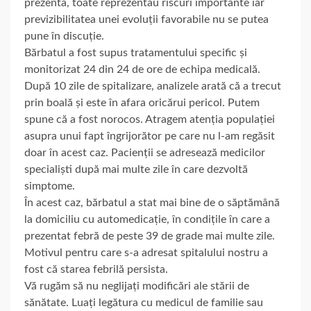
prezenta, toate reprezentau riscuri importante iar
previzibilitatea unei evoluții favorabile nu se putea
pune în discuție.
Bărbatul a fost supus tratamentului specific și
monitorizat 24 din 24 de ore de echipa medicală.
După 10 zile de spitalizare, analizele arată că a trecut
prin boală și este în afara oricărui pericol. Putem
spune că a fost norocos. Atragem atenția populației
asupra unui fapt îngrijorător pe care nu l-am regăsit
doar în acest caz. Pacienții se adresează medicilor
specialiști după mai multe zile în care dezvoltă
simptome.
În acest caz, bărbatul a stat mai bine de o săptămână
la domiciliu cu automedicație, în condițile în care a
prezentat febră de peste 39 de grade mai multe zile.
Motivul pentru care s-a adresat spitalului nostru a
fost că starea febrilă persista.
Vă rugăm să nu neglijați modificări ale stării de
sănătate. Luați legătura cu medicul de familie sau