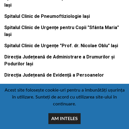
Iași
Spitalul Clinic de Pneumoftiziologie Iași
Spitalul Clinic de Urgențe pentru Copii "Sfânta Maria"
Iași
Spitalul Clinic de Urgențe "Prof. dr. Nicolae Oblu" Iași
Direcția Județeană de Administrare a Drumurilor și
Podurilor Iași
Direcția Județeană de Evidență a Persoanelor
Acest site folosește cookie-uri pentru a îmbunătăți ușurința
în utilizare. Sunteți de acord cu utilizarea site-ului în
Contact
Politică de confidențialitate
continuare.
Email
Facebook
Youtube
:
AM INTELES
comunicare@icc.ro
© Toate drepturile rezervate Consiliul judetean iasi