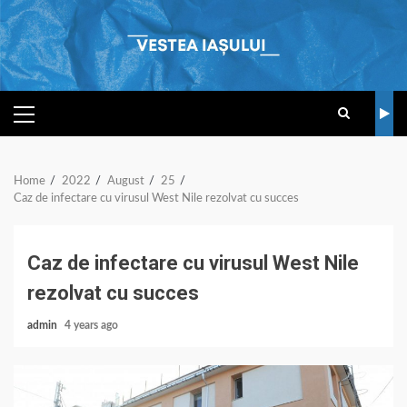
Skip
to
content
PRIMARY
MENU
Home
2022
August
25
Caz de infectare cu virusul West Nile rezolvat cu succes
Caz de infectare cu virusul West Nile
rezolvat cu succes
admin
4 years ago