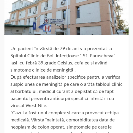
Un pacient în vârstă de 79 de ani s-a prezentat la
Spitalul Clinic de Boli Infecțioase ” Sf. Parascheva”
Iași cu febră 39 grade Celsius, cefalee și având
simptome clinice de meningită .
După efectuarea analizelor specifice pentru a verifica
suspiciunea de meningită pe care o arăta tabloul clinic
al bărbatului, medicul curant a depistat că de fapt
pacientul prezenta anticorpii specifici infestării cu
virusul West Nile.
”Cazul a fost unul complex și care a provocat echipa
medicală. Vârsta înaintată, comorbiditatea data de
neoplasm de colon operat, simptomele pe care le