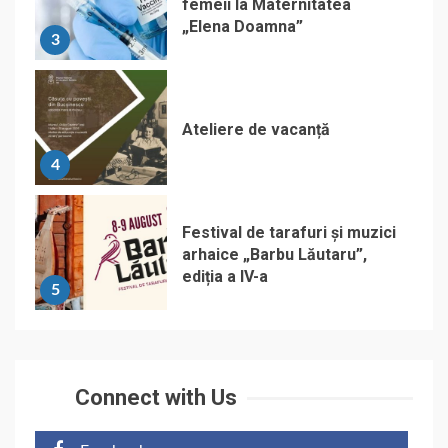
femeii la Maternitatea
„Elena Doamna”
3
Ateliere de vacanță
4
Festival de tarafuri și muzici
arhaice „Barbu Lăutaru”,
ediția a IV-a
5
Connect with Us