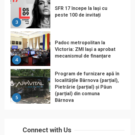
SFR 17 începe la Iași cu
peste 100 de invitați
3
Padoc metropolitan la
Victoria: ZMI Iași a aprobat
mecanismul de finanțare
4
Program de furnizare apă în
localitățile Bârnova (parțial),
Pietrărie (parțial) și Păun
(parțial) din comuna
5
Bârnova
Connect with Us