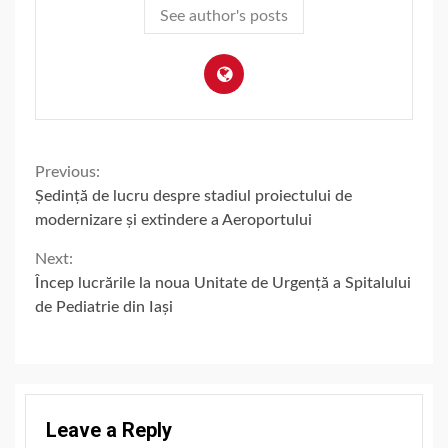
See author's posts
Continue
Previous:
Ședință de lucru despre stadiul proiectului de
Reading
modernizare și extindere a Aeroportului
Next:
Încep lucrările la noua Unitate de Urgență a Spitalului
de Pediatrie din Iași
Leave a Reply