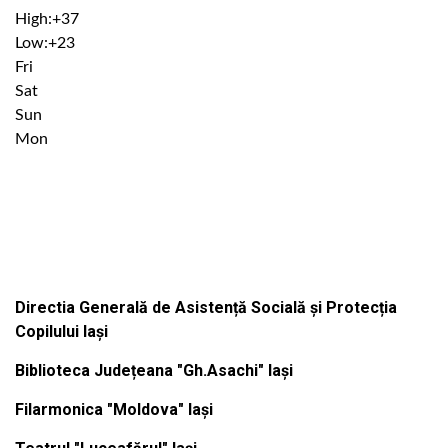
High:
+
37
Low:
+
23
Fri
Sat
Sun
Mon
Institutiile subordonate
Directia Generală de Asistență Socială și Protecția
Copilului Iași
Biblioteca Județeana "Gh.Asachi" Iași
Filarmonica "Moldova" Iași