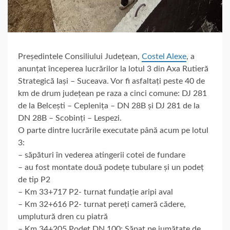
Președintele Consiliului Județean,
Costel Alexe
, a
anunțat începerea lucrărilor la lotul 3 din Axa Rutieră
Strategică Iași – Suceava. Vor fi asfaltați peste 40 de
km de drum județean pe raza a cinci comune: DJ 281
de la Belcești – Ceplenița – DN 28B și DJ 281 de la
DN 28B – Scobinți – Lespezi.
O parte dintre lucrările executate până acum pe lotul
3:
– săpături în vederea atingerii cotei de fundare
– au fost montate două podețe tubulare și un podeț
de tip P2
– Km 33+717 P2- turnat fundație aripi aval
– Km 32+616 P2- turnat pereți cameră cădere,
umplutură dren cu piatră
– Km 34+205 Podeț DN 100: Săpat pe jumătate de