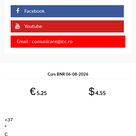
Facebook
Youtube
Email : comunicare@icc.ro
Curs BNR 06-08-2026
€
$
5.25
4.55
+
37
°
C