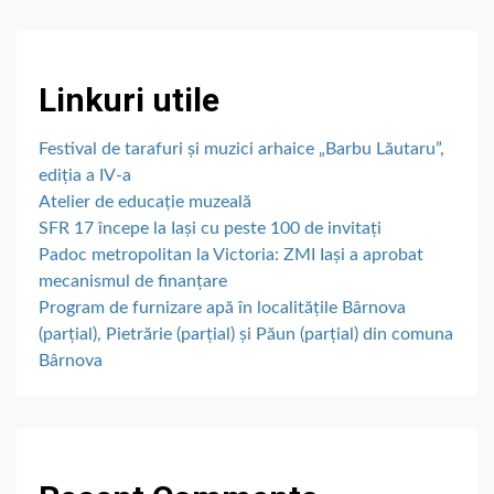
Linkuri utile
Festival de tarafuri și muzici arhaice „Barbu Lăutaru”,
ediția a IV-a
Atelier de educație muzeală
SFR 17 începe la Iași cu peste 100 de invitați
Padoc metropolitan la Victoria: ZMI Iași a aprobat
mecanismul de finanțare
Program de furnizare apă în localitățile Bârnova
(parțial), Pietrărie (parțial) și Păun (parțial) din comuna
Bârnova