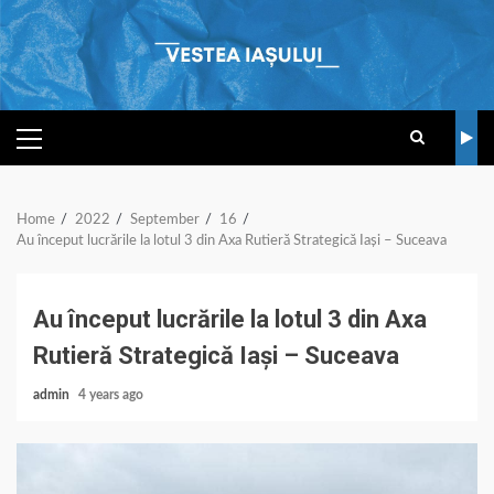
Skip
to
content
PRIMARY
MENU
Home
2022
September
16
Au început lucrările la lotul 3 din Axa Rutieră Strategică Iași – Suceava
Au început lucrările la lotul 3 din Axa
Rutieră Strategică Iași – Suceava
admin
4 years ago