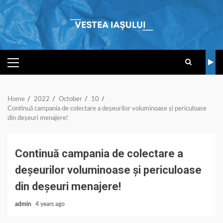
Skip
to
content
PRIMARY
MENU
Home
2022
October
10
Continuă campania de colectare a deșeurilor voluminoase și periculoase
din deșeuri menajere!
Continuă campania de colectare a
deșeurilor voluminoase și periculoase
din deșeuri menajere!
admin
4 years ago