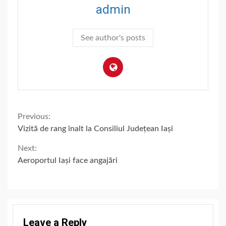
admin
See author's posts
Continue
Previous:
Vizită de rang înalt la Consiliul Județean Iași
Reading
Next:
Aeroportul Iași face angajări
Leave a Reply