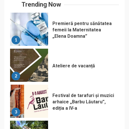
Trending Now
Premieră pentru sănătatea
femeii la Maternitatea
„Elena Doamna”
1
Ateliere de vacanță
2
Festival de tarafuri și muzici
arhaice „Barbu Lăutaru”,
ediția a IV-a
3