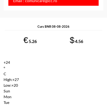
Email : comunicare@icc.ro
Curs BNR 08-08-2026
€
$
5.26
4.56
+
24
°
C
High:
+
27
Low:
+
20
Sun
Mon
Tue