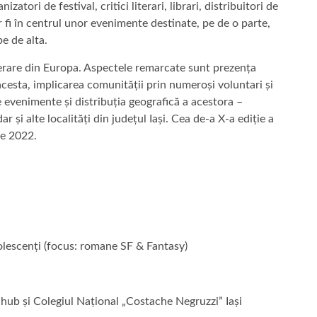
izatori de festival, critici literari, librari, distribuitori de
vor fi în centrul unor evenimente destinate, pe de o parte,
pe de alta.
literare din Europa. Aspectele remarcate sunt prezența
cesta, implicarea comunității prin numeroși voluntari și
evenimente și distribuția geografică a acestora –
ar și alte localități din județul Iași. Cea de-a X-a ediție a
ie 2022.
olescenți (focus: romane SF & Fantasy)
hub și Colegiul Național „Costache Negruzzi” Iași