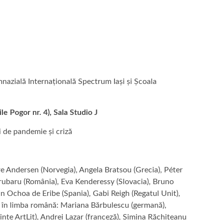
nazială Internațională Spectrum Iași și Școala
le Pogor nr. 4), Sala Studio J
i de pandemie și criză
re Andersen (Norvegia), Angela Bratsou (Grecia), Péter
rubaru (România), Eva Kenderessy (Slovacia), Bruno
an Ochoa de Eribe (Spania), Gabi Reigh (Regatul Unit),
ii în limba română: Mariana Bărbulescu (germană),
te ArtLit), Andrei Lazar (franceză), Simina Răchițeanu