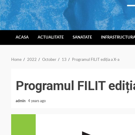
Skip
to
content
ACASA
ACTUALITATE
SANATATE
INFRASTRUCTUR
Home
2022
October
13
Programul FILIT ediția a X-a
Programul FILIT ediți
admin
4 years ago