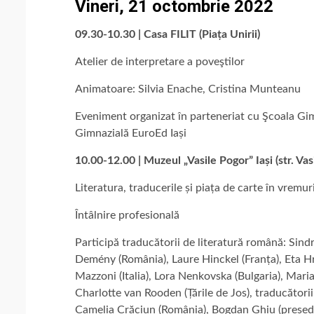
Vineri, 21 octombrie 2022
09.30-10.30 | Casa FILIT (Piața Unirii)
Atelier de interpretare a poveştilor
Animatoare: Silvia Enache, Cristina Munteanu
Eveniment organizat în parteneriat cu Şcoala Gim
Gimnazială EuroEd Iași
10.00-12.00 | Muzeul „Vasile Pogor” Iași (str. Vasi
Literatura, traducerile și piața de carte în vremur
Întâlnire profesională
Participă traducătorii de literatură română: Sind
Demény (România), Laure Hinckel (Franța), Eta H
Mazzoni (Italia), Lora Nenkovska (Bulgaria), Mari
Charlotte van Rooden (Țările de Jos), traducător
Camelia Crăciun (România), Bogdan Ghiu (președin