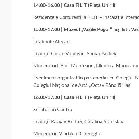
14.00-16.00 | Casa FILIT (Piața Unirii)
Rezidențele Cărturești la FILIT – instalație intera
15.00-17.00 | Muzeul „Vasile Pogor” Iași (str. Vasi
Întâlnirile Alecart
Invitați: Goran Vojnović, Samar Yazbek
Moderatori: Emil Munteanu, Nicoleta Munteanu
Eveniment organizat în parteneriat cu Colegiul Naț
Colegiul Național de Artă „Octav Băncilă” Iași
16.00-17.30 | Casa FILIT (Piața Unirii)
Scriitori în Centru
Invitați: Răzvan Andrei, Cătălina Stanislav
Moderator: Vlad Alui Gheorghe