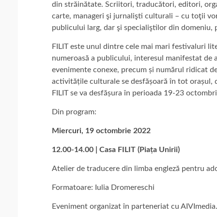
din străinătate. Scriitori, traducători, editori, organ
carte, manageri şi jurnalişti culturali – cu toţii 
publicului larg, dar şi specialiştilor din domeniu, 
FILIT este unul dintre cele mai mari festivaluri 
numeroasă a publicului, interesul manifestat de a
evenimente conexe, precum și numărul ridicat de 
activitățile culturale se desfășoară în tot orașul, d
FILIT se va desfășura în perioada 19-23 octombr
Din program:
Miercuri, 19 octombrie 2022
12.00-14.00 | Casa FILIT (Piața Unirii)
Atelier de traducere din limba engleză pentru ad
Formatoare: Iulia Dromereschi
Eveniment organizat în parteneriat cu AIVImedia.