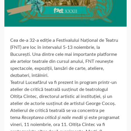
Cea de-a 32-a ediție a Festivalului Național de Teatru
(FNT) are loc în intervalul 5-13 noiembrie, la
București. Una dintre cele mai importante platforme
ale artelor teatrale din cursul anului, FNT reunește
spectacole, expoziții, lansări de carte, ateliere,
dezbateri, întâlniri.
Teatrul Luceafărul va fi prezent în program printr-un
atelier de critică teatrală susținut de teatrologul
Oltița Cîntec, directorul artistic al instituției, și un
atelier de actorie susținut de artistul George Cocoș.
Atelierul de critică teatrală se va concentra pe
tema
Receptarea critică și noile medii
și este programat
vineri, 11 noiembrie, ora 11. Oltița Cîntec va fi