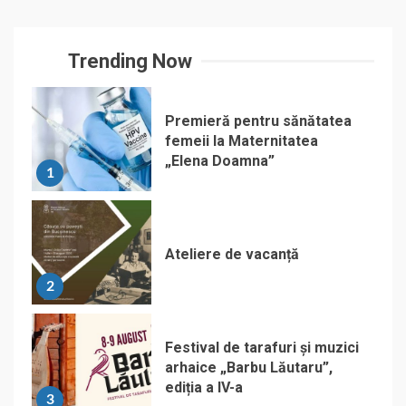
Trending Now
Premieră pentru sănătatea
femeii la Maternitatea
„Elena Doamna”
1
Ateliere de vacanță
2
Festival de tarafuri și muzici
arhaice „Barbu Lăutaru”,
ediția a IV-a
3