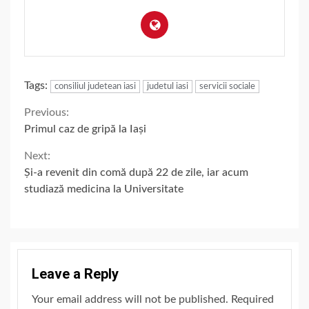
Tags:
consiliul judetean iasi
judetul iasi
servicii sociale
Continue
Previous:
Primul caz de gripă la Iași
Reading
Next:
Și-a revenit din comă după 22 de zile, iar acum
studiază medicina la Universitate
Leave a Reply
Your email address will not be published.
Required