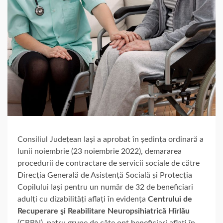
Consiliul Județean Iași a aprobat în ședința ordinară a
lunii noiembrie (23 noiembrie 2022), demararea
procedurii de contractare de servicii sociale de către
Direcția Generală de Asistență Socială și Protecția
Copilului Iași pentru un număr de 32 de beneficiari
adulți cu dizabilități aflați în evidența
Centrului de
Recuperare şi Reabilitare Neuropsihiatrică Hîrlău
(CRRN), patru grupe de câte opt beneficiari aflați în