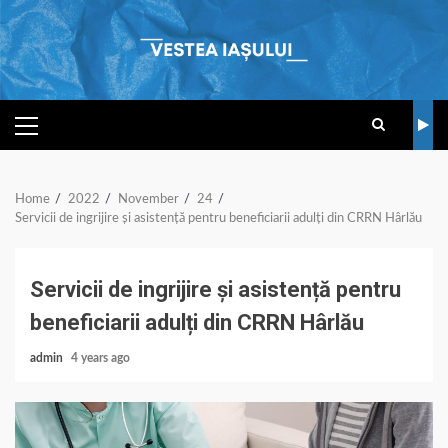
Skip
to
content
PRIMARY
MENU
Home
2022
November
24
Servicii de ingrijire și asistență pentru beneficiarii adulți din CRRN Hârlău
Servicii de ingrijire și asistență pentru
beneficiarii adulți din CRRN Hârlău
admin
4 years ago