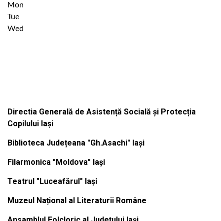
Mon
Tue
Wed
Institutiile subordonate
Directia Generală de Asistență Socială și Protecția
Copilului Iași
Biblioteca Județeana "Gh.Asachi" Iași
Filarmonica "Moldova" Iași
Teatrul "Luceafărul" Iași
Muzeul Național al Literaturii Române
Ansamblul Folcloric al Județului Iași