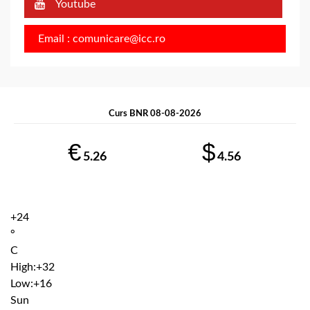
Youtube
Email : comunicare@icc.ro
Curs BNR 08-08-2026
€
$
5.26
4.56
+
24
°
C
High:
+
32
Low:
+
16
Sun