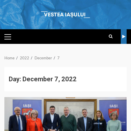
Skip
to
content
PRIMARY
MENU
Home
2022
December
7
Day:
December 7, 2022