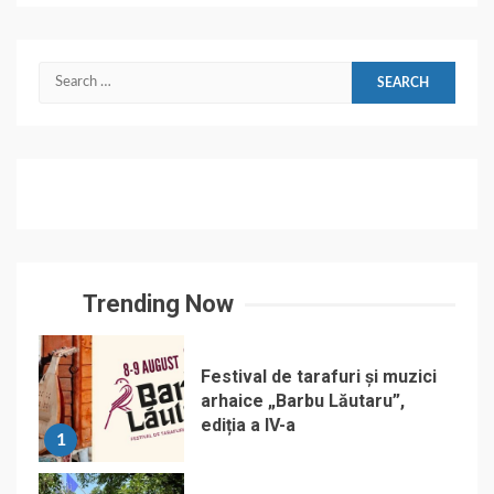
Search
for:
Trending Now
Festival de tarafuri și muzici
arhaice „Barbu Lăutaru”,
ediția a IV-a
1