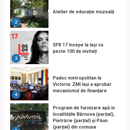
Atelier de educație muzeală
2
SFR 17 începe la Iași cu
peste 100 de invitați
3
Padoc metropolitan la
Victoria: ZMI Iași a aprobat
mecanismul de finanțare
4
Program de furnizare apă în
localitățile Bârnova (parțial),
Pietrărie (parțial) și Păun
(parțial) din comuna