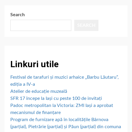
Search
SEARCH
Linkuri utile
Festival de tarafuri și muzici arhaice „Barbu Lăutaru”,
ediția a IV-a
Atelier de educație muzeală
SFR 17 începe la Iași cu peste 100 de invitați
Padoc metropolitan la Victoria: ZMI Iași a aprobat
mecanismul de finanțare
Program de furnizare apă în localitățile Bârnova
(parțial), Pietrărie (parțial) și Păun (parțial) din comuna