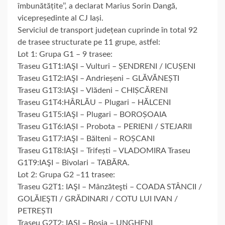
îmbunătățite’’, a declarat Marius Sorin Dangă,
vicepreședinte al CJ Iași.
Serviciul de transport județean cuprinde în total 92
de trasee structurate pe 11 grupe, astfel:
Lot 1: Grupa G1 – 9 trasee:
Traseu G1T1:IAŞI – Vulturi – ȘENDRENI / ICUȘENI
Traseu G1T2:IAŞI – Andrieșeni – GLĂVĂNEȘTI
Traseu G1T3:IAŞI – Vlădeni – CHIȘCĂRENI
Traseu G1T4:HÂRLĂU – Plugari – HĂLCENI
Traseu G1T5:IAŞI – Plugari – BOROȘOAIA
Traseu G1T6:IAȘI – Probota – PERIENI / STEJARII
Traseu G1T7:IAŞI – Bălteni – ROȘCANI
Traseu G1T8:IAŞI – Trifești – VLADOMIRA Traseu
G1T9:IAŞI – Bivolari – TABĂRA.
Lot 2: Grupa G2 –11 trasee:
Traseu G2T1: IAŞI – Mânzăteşti – COADA STÂNCII /
GOLĂIEŞTI / GRĂDINARI / COTU LUI IVAN /
PETREȘTI
Traseu G2T2: IAŞI – Bosia – UNGHENI