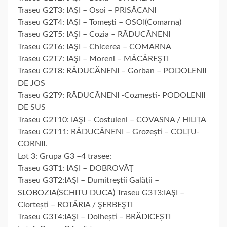
Traseu G2T3: IAŞI – Osoi – PRISĂCANI
Traseu G2T4: IAŞI – Tomeşti – OSOI(Comarna)
Traseu G2T5: IAŞI – Cozia – RĂDUCĂNENI
Traseu G2T6: IAŞI – Chicerea – COMARNA
Traseu G2T7: IAŞI – Moreni – MĂCĂREŞTI
Traseu G2T8: RĂDUCĂNENI – Gorban – PODOLENII
DE JOS
Traseu G2T9: RĂDUCĂNENI -Cozmești- PODOLENII
DE SUS
Traseu G2T10: IAŞI – Costuleni – COVASNA / HILIȚA
Traseu G2T11: RĂDUCĂNENI – Grozești – COLȚU-
CORNII.
Lot 3: Grupa G3 –4 trasee:
Traseu G3T1: IAŞI – DOBROVĂŢ
Traseu G3T2:IAŞI – Dumitreștii Galății –
SLOBOZIA(SCHITU DUCA) Traseu G3T3:IAŞI –
Ciortești – ROTĂRIA / ŞERBEŞTI
Traseu G3T4:IAŞI – Dolhești – BRĂDICEȘTI