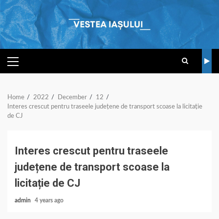
Skip
to
content
PRIMARY
MENU
Home
2022
December
12
Interes crescut pentru traseele județene de transport scoase la licitație
de CJ
Interes crescut pentru traseele
județene de transport scoase la
licitație de CJ
admin
4 years ago