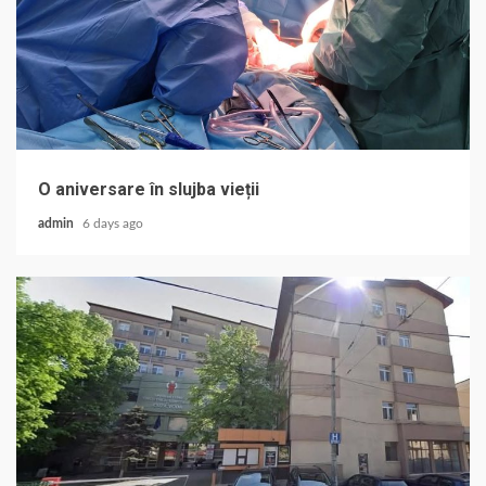
O aniversare în slujba vieții
admin
6 days ago