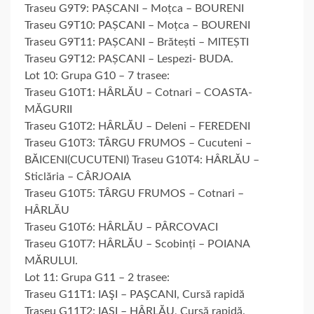
Traseu G9T9: PAȘCANI – Moțca – BOURENI
Traseu G9T10: PAȘCANI – Moțca – BOURENI
Traseu G9T11: PAȘCANI – Brătești – MITEȘTI
Traseu G9T12: PAȘCANI – Lespezi- BUDA.
Lot 10: Grupa G10 – 7 trasee:
Traseu G10T1: HÂRLĂU – Cotnari – COASTA-
MĂGURII
Traseu G10T2: HÂRLĂU – Deleni – FEREDENI
Traseu G10T3: TÂRGU FRUMOS – Cucuteni –
BĂICENI(CUCUTENI) Traseu G10T4: HÂRLĂU –
Sticlăria – CÂRJOAIA
Traseu G10T5: TÂRGU FRUMOS – Cotnari –
HÂRLĂU
Traseu G10T6: HÂRLĂU – PÂRCOVACI
Traseu G10T7: HÂRLĂU – Scobinți – POIANA
MĂRULUI.
Lot 11: Grupa G11 – 2 trasee:
Traseu G11T1: IAŞI – PAŞCANI, Cursă rapidă
Traseu G11T2: IAŞI – HÂRLĂU, Cursă rapidă.