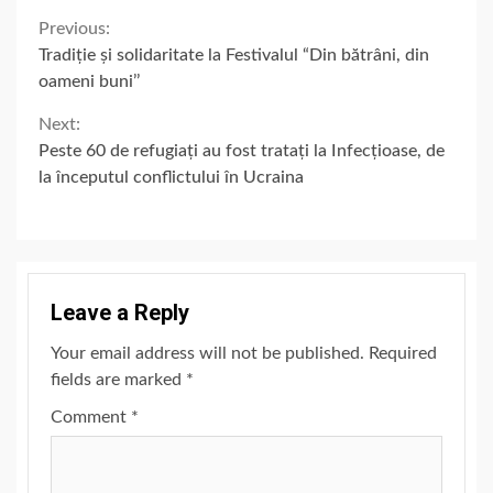
Continue
Previous:
Tradiție și solidaritate la Festivalul “Din bătrâni, din
Reading
oameni buni’’
Next:
Peste 60 de refugiați au fost tratați la Infecțioase, de
la începutul conflictului în Ucraina
Leave a Reply
Your email address will not be published.
Required
fields are marked
*
Comment
*