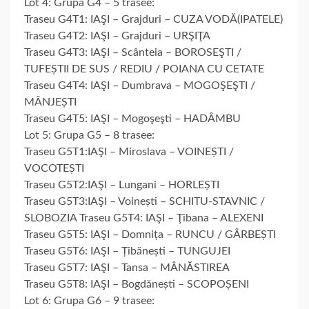
Lot 4: Grupa G4 – 5 trasee:
Traseu G4T1: IAŞI – Grajduri – CUZA VODĂ(IPATELE)
Traseu G4T2: IAŞI – Grajduri – URŞIŢA
Traseu G4T3: IAŞI – Scânteia – BOROSEŞTI /
TUFEȘTII DE SUS / REDIU / POIANA CU CETATE
Traseu G4T4: IAŞI – Dumbrava – MOGOŞEŞTI /
MÂNJEȘTI
Traseu G4T5: IAŞI – Mogoşeşti – HADÂMBU
Lot 5: Grupa G5 – 8 trasee:
Traseu G5T1:IAŞI – Miroslava – VOINEȘTI /
VOCOTEȘTI
Traseu G5T2:IAŞI – Lungani – HORLEȘTI
Traseu G5T3:IAŞI – Voinești – SCHITU-STAVNIC /
SLOBOZIA Traseu G5T4: IAŞI – Ţibana – ALEXENI
Traseu G5T5: IAŞI – Domnița – RUNCU / GÂRBEȘTI
Traseu G5T6: IAŞI – Țibănești – TUNGUJEI
Traseu G5T7: IAŞI – Tansa – MÂNĂSTIREA
Traseu G5T8: IAŞI – Bogdănești – SCOPOȘENI
Lot 6: Grupa G6 – 9 trasee: