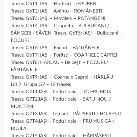
Traseu G6T1: IAŞI – Horlești – IEPURENI
Traseu G6T2: IAŞI – Avântu – ROMÂNEȘTI
Traseu G6T3: IAŞI – Movileni – POTÂNGENI
Traseu G6T4: IAŞI – Gropnița – BULBUCANI /
SÂNGERI / SĂVENI Traseu G6T5: IAŞI – Bulbucani –
FOCURI
Traseu G6T6: IAŞI – Focuri – FÂNTÂNELE
Traseu G6T7: IAŞI – Forăști – COARNELE CAPREI
Traseu G6T8: HÂRLĂU – Belcești – FOCURI /
FÂNTÂNELE
Traseu G6T9: IAŞI – Coarnele Caprei – HÂRLĂU
Lot 7: Grupa G7 – 12 trasee:
Traseu G7T1:IAȘI – Podu Iloaiei – TG.FRUMOS
Traseu G7T2:IAŞI – Podu Iloaiei – SATU NOU /
MUNTENI
Traseu G7T3:IAŞI – Leţcani – PĂUŞEŞTI / HOISEȘTI
Traseu G7T4:IAŞI – Podu Iloaiei – FRUMUȘICA /
BOJILA
Traseu G7T5:IAŞI – Podu Iloaiei – HĂRPĂŞEŞTI