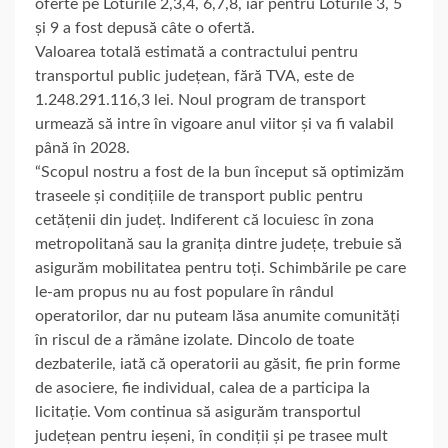
oferte pe Loturile 2,3,4, 6,7,8, iar pentru Loturile 3, 5
și 9 a fost depusă câte o ofertă.
Valoarea totală estimată a contractului pentru
transportul public județean, fără TVA, este de
1.248.291.116,3 lei. Noul program de transport
urmează să intre în vigoare anul viitor și va fi valabil
până în 2028.
“Scopul nostru a fost de la bun început să optimizăm
traseele și condițiile de transport public pentru
cetățenii din județ. Indiferent că locuiesc în zona
metropolitană sau la granița dintre județe, trebuie să
asigurăm mobilitatea pentru toți. Schimbările pe care
le-am propus nu au fost populare în rândul
operatorilor, dar nu puteam lăsa anumite comunități
în riscul de a rămâne izolate. Dincolo de toate
dezbaterile, iată că operatorii au găsit, fie prin forme
de asociere, fie individual, calea de a participa la
licitație. Vom continua să asigurăm transportul
județean pentru ieșeni, în condiții și pe trasee mult