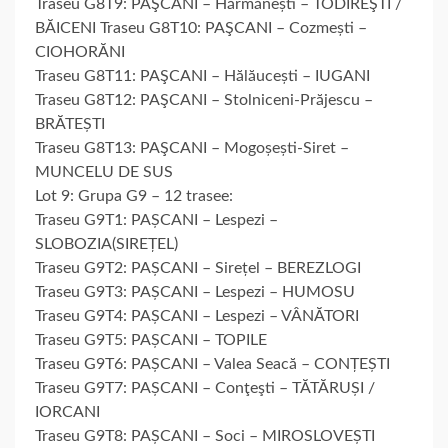
Traseu G8T9: PAŞCANI – Hărmănești – TODIREŞTI /
BĂICENI Traseu G8T10: PAŞCANI – Cozmești –
CIOHORĂNI
Traseu G8T11: PAŞCANI – Hălăucești – IUGANI
Traseu G8T12: PAŞCANI – Stolniceni-Prăjescu –
BRĂTEȘTI
Traseu G8T13: PAŞCANI – Mogoșești-Siret –
MUNCELU DE SUS
Lot 9: Grupa G9 – 12 trasee:
Traseu G9T1: PAȘCANI – Lespezi –
SLOBOZIA(SIREȚEL)
Traseu G9T2: PAȘCANI – Sirețel – BEREZLOGI
Traseu G9T3: PAȘCANI – Lespezi – HUMOSU
Traseu G9T4: PAȘCANI – Lespezi – VÂNĂTORI
Traseu G9T5: PAȘCANI – TOPILE
Traseu G9T6: PAȘCANI – Valea Seacă – CONȚEȘTI
Traseu G9T7: PAȘCANI – Conţeşti – TĂTĂRUȘI /
IORCANI
Traseu G9T8: PAȘCANI – Soci – MIROSLOVEȘTI