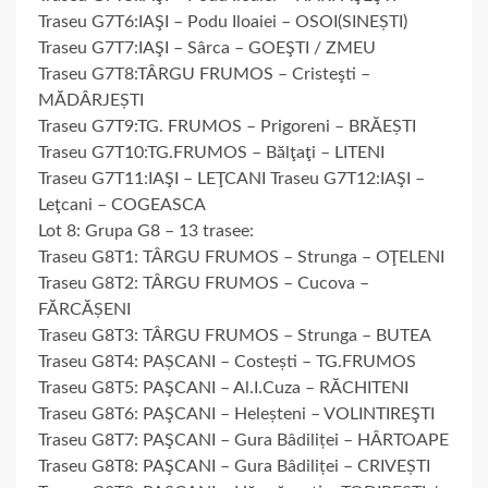
Traseu G7T6:IAŞI – Podu Iloaiei – OSOI(SINEȘTI)
Traseu G7T7:IAŞI – Sârca – GOEŞTI / ZMEU
Traseu G7T8:TÂRGU FRUMOS – Cristeşti –
MĂDÂRJEȘTI
Traseu G7T9:TG. FRUMOS – Prigoreni – BRĂEȘTI
Traseu G7T10:TG.FRUMOS – Bălţaţi – LITENI
Traseu G7T11:IAŞI – LEŢCANI Traseu G7T12:IAŞI –
Leţcani – COGEASCA
Lot 8: Grupa G8 – 13 trasee:
Traseu G8T1: TÂRGU FRUMOS – Strunga – OŢELENI
Traseu G8T2: TÂRGU FRUMOS – Cucova –
FĂRCĂȘENI
Traseu G8T3: TÂRGU FRUMOS – Strunga – BUTEA
Traseu G8T4: PAȘCANI – Costești – TG.FRUMOS
Traseu G8T5: PAŞCANI – Al.I.Cuza – RĂCHITENI
Traseu G8T6: PAŞCANI – Heleșteni – VOLINTIREŞTI
Traseu G8T7: PAŞCANI – Gura Bâdiliței – HÂRTOAPE
Traseu G8T8: PAŞCANI – Gura Bâdiliței – CRIVEȘTI