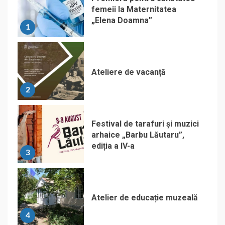
femeii la Maternitatea
„Elena Doamna”
1
Ateliere de vacanță
2
Festival de tarafuri și muzici
arhaice „Barbu Lăutaru”,
ediția a IV-a
3
Atelier de educație muzeală
4