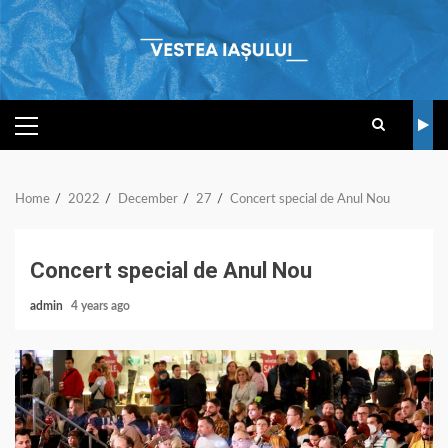
Skip
to
content
PRIMARY
MENU
Home
2022
December
27
Concert special de Anul Nou
Concert special de Anul Nou
admin
4 years ago