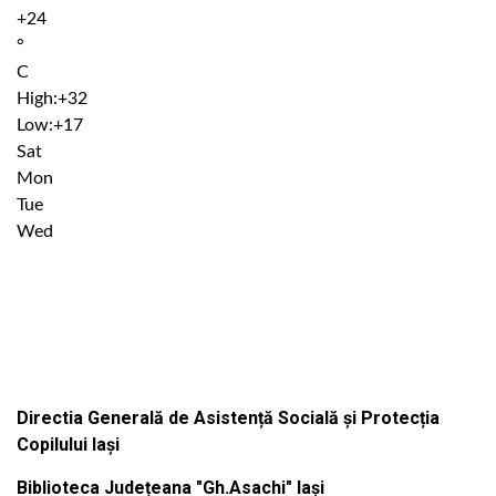
+
24
°
C
High:
+
32
Low:
+
17
Sat
Mon
Tue
Wed
Institutiile subordonate
Directia Generală de Asistență Socială și Protecția
Copilului Iași
Biblioteca Județeana "Gh.Asachi" Iași