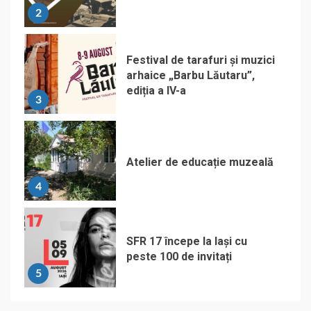
2
Festival de tarafuri și muzici
arhaice „Barbu Lăutaru”,
ediția a IV-a
3
Atelier de educație muzeală
4
SFR 17 începe la Iași cu
peste 100 de invitați
5