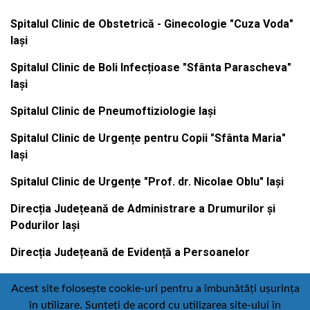
Spitalul Clinic de Obstetrică - Ginecologie "Cuza Voda"
Iași
Spitalul Clinic de Boli Infecțioase "Sfânta Parascheva"
Iași
Spitalul Clinic de Pneumoftiziologie Iași
Spitalul Clinic de Urgențe pentru Copii "Sfânta Maria"
Iași
Spitalul Clinic de Urgențe "Prof. dr. Nicolae Oblu" Iași
Direcția Județeană de Administrare a Drumurilor și
Podurilor Iași
Direcția Județeană de Evidență a Persoanelor
Acest site folosește cookie-uri pentru a îmbunătăți ușurința
în utilizare. Sunteți de acord cu utilizarea site-ului în