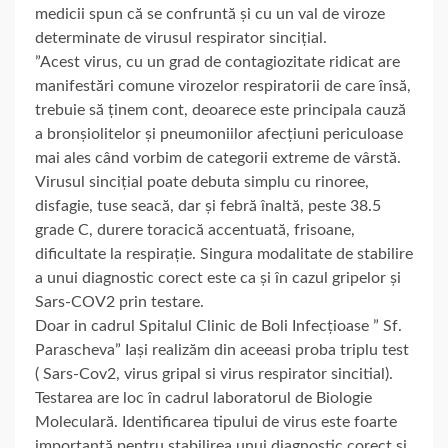
medicii spun că se confruntă și cu un val de viroze
determinate de virusul respirator sincițial.
”Acest virus, cu un grad de contagiozitate ridicat are
manifestări comune virozelor respiratorii de care însă,
trebuie să ținem cont, deoarece este principala cauză
a bronșiolitelor și pneumoniilor afecțiuni periculoase
mai ales când vorbim de categorii extreme de vârstă.
Virusul sincițial poate debuta simplu cu rinoree,
disfagie, tuse seacă, dar și febră înaltă, peste 38.5
grade C, durere toracică accentuată, frisoane,
dificultate la respirație. Singura modalitate de stabilire
a unui diagnostic corect este ca și în cazul gripelor și
Sars-COV2 prin testare.
Doar in cadrul Spitalul Clinic de Boli Infecțioase ” Sf.
Parascheva” Iași realizăm din aceeasi proba triplu test
( Sars-Cov2, virus gripal si virus respirator sincitial).
Testarea are loc în cadrul laboratorul de Biologie
Moleculară. Identificarea tipului de virus este foarte
importantă pentru stabilirea unui diagnostic corect și