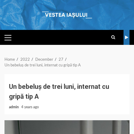
Skip
to
content
PRIMARY
MENU
Home
2022
December
27
Un bebeluș de trei luni, internat cu gripă tip A
Un bebeluș de trei luni, internat cu
gripă tip A
admin
4 years ago