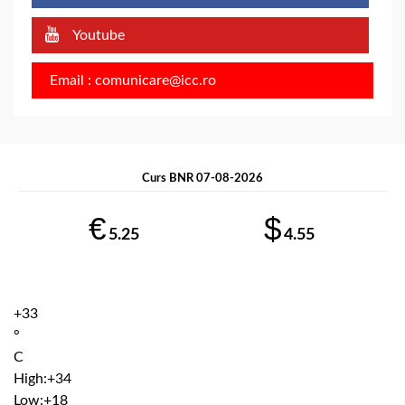
Youtube
Email : comunicare@icc.ro
Curs BNR 07-08-2026
€
$
5.25
4.55
+
33
°
C
High:
+
34
Low:
+
18