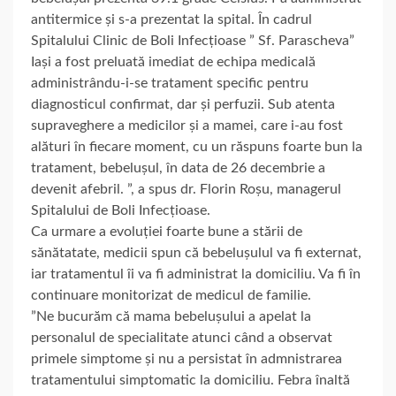
antitermice și s-a prezentat la spital. În cadrul
Spitalului Clinic de Boli Infecțioase ” Sf. Parascheva”
Iași a fost preluată imediat de echipa medicală
administrându-i-se tratament specific pentru
diagnosticul confirmat, dar și perfuzii. Sub atenta
supraveghere a medicilor și a mamei, care i-au fost
alături în fiecare moment, cu un răspuns foarte bun la
tratament, bebelușul, în data de 26 decembrie a
devenit afebril. ”, a spus dr. Florin Roșu, managerul
Spitalului de Boli Infecțioase.
Ca urmare a evoluției foarte bune a stării de
sănătatate, medicii spun că bebelușulul va fi externat,
iar tratamentul îi va fi administrat la domiciliu. Va fi în
continuare monitorizat de medicul de familie.
”Ne bucurăm că mama bebelușului a apelat la
personalul de specialitate atunci când a observat
primele simptome și nu a persistat în admnistrarea
tratamentului simptomatic la domiciliu. Febra înaltă