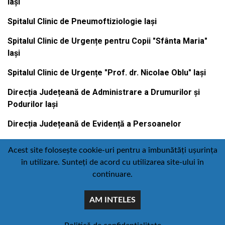
Iași
Spitalul Clinic de Pneumoftiziologie Iași
Spitalul Clinic de Urgențe pentru Copii "Sfânta Maria"
Iași
Spitalul Clinic de Urgențe "Prof. dr. Nicolae Oblu" Iași
Direcția Județeană de Administrare a Drumurilor și
Podurilor Iași
Direcția Județeană de Evidență a Persoanelor
Acest site folosește cookie-uri pentru a îmbunătăți ușurința
în utilizare. Sunteți de acord cu utilizarea site-ului în
Contact
Politică de confidențialitate
continuare.
Email
Facebook
Youtube
:
AM INTELES
comunicare@icc.ro
© Toate drepturile rezervate Consiliul judetean iasi