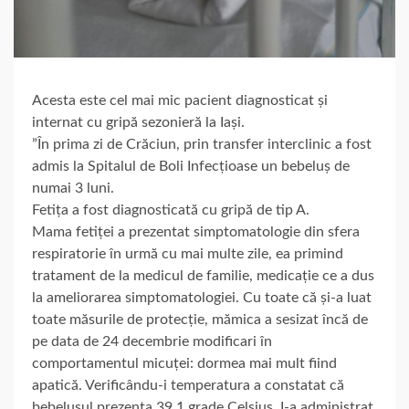
Acesta este cel mai mic pacient diagnosticat și
internat cu gripă sezonieră la Iași.
”În prima zi de Crăciun, prin transfer interclinic a fost
admis la Spitalul de Boli Infecțioase un bebeluș de
numai 3 luni.
Fetița a fost diagnosticată cu gripă de tip A.
Mama fetiței a prezentat simptomatologie din sfera
respiratorie în urmă cu mai multe zile, ea primind
tratament de la medicul de familie, medicație ce a dus
la ameliorarea simptomatologiei. Cu toate că și-a luat
toate măsurile de protecție, mămica a sesizat încă de
pe data de 24 decembrie modificari în
comportamentul micuței: dormea mai mult fiind
apatică. Verificându-i temperatura a constatat că
bebelușul prezenta 39.1 grade Celsius. I-a administrat