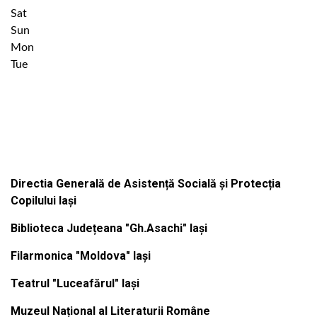
Sat
Sun
Mon
Tue
Institutiile subordonate
Directia Generală de Asistență Socială și Protecția
Copilului Iași
Biblioteca Județeana "Gh.Asachi" Iași
Filarmonica "Moldova" Iași
Teatrul "Luceafărul" Iași
Muzeul Național al Literaturii Române