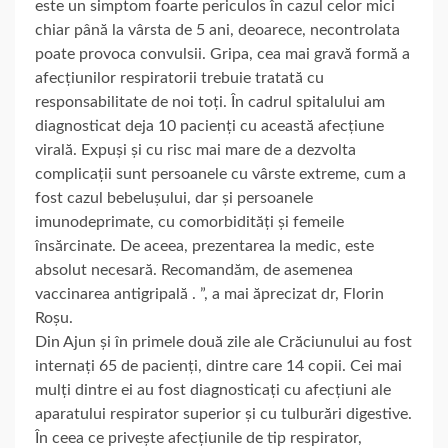
este un simptom foarte periculos în cazul celor mici
chiar până la vârsta de 5 ani, deoarece, necontrolata
poate provoca convulsii. Gripa, cea mai gravă formă a
afecțiunilor respiratorii trebuie tratată cu
responsabilitate de noi toți. În cadrul spitalului am
diagnosticat deja 10 pacienți cu această afecțiune
virală. Expuși și cu risc mai mare de a dezvolta
complicații sunt persoanele cu vârste extreme, cum a
fost cazul bebelușului, dar și persoanele
imunodeprimate, cu comorbidități și femeile
însărcinate. De aceea, prezentarea la medic, este
absolut necesară. Recomandăm, de asemenea
vaccinarea antigripală . ”, a mai ăprecizat dr, Florin
Roșu.
Din Ajun și în primele două zile ale Crăciunului au fost
internați 65 de pacienți, dintre care 14 copii. Cei mai
mulți dintre ei au fost diagnosticați cu afecțiuni ale
aparatului respirator superior și cu tulburări digestive.
În ceea ce privește afecțiunile de tip respirator,