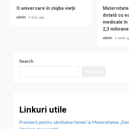
O aniversare în slujba vieții
Maternitate
dotată cu e
admin
5 days ago
medicale în
2,3 milioane
admin
1 week a
Search
SEARCH
Linkuri utile
Premieră pentru sănătatea femeii la Maternitatea „E