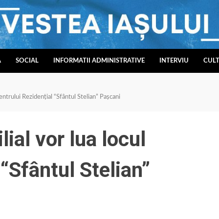
A
SOCIAL
INFORMATII ADMINISTRATIVE
INTERVIU
CUL
entrului Rezidențial “Sfântul Stelian” Pașcani
ial vor lua locul
 “Sfântul Stelian”