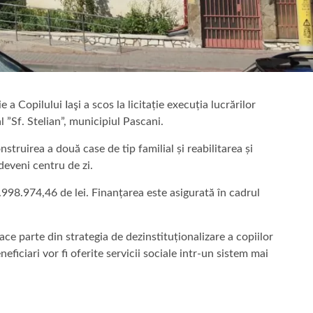
a Copilului Iaşi a scos la licitație execuția lucrărilor
 ”Sf. Stelian”, municipiul Pascani.
struirea a două case de tip familial și reabilitarea și
deveni centru de zi.
.998.974,46 de lei. Finanțarea este asigurată în cadrul
ace parte din strategia de dezinstituționalizare a copiilor
eficiari vor fi oferite servicii sociale intr-un sistem mai