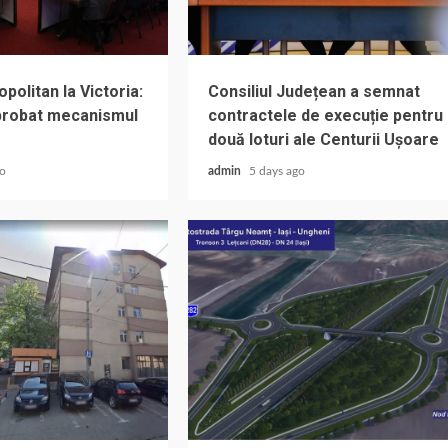
olitan la Victoria:
Consiliul Județean a semnat
aprobat mecanismul
contractele de execuție pentru
două loturi ale Centurii Ușoare
go
admin
5 days ago