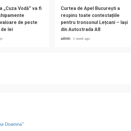
a „Cuza Vodă” va fi
Curtea de Apel București a
chipamente
respins toate contestațiile
 valoare de peste
pentru tronsonul Lețcani – Iași
 de lei
din Autostrada A8
go
admin
1 week ago
lena Doamna”