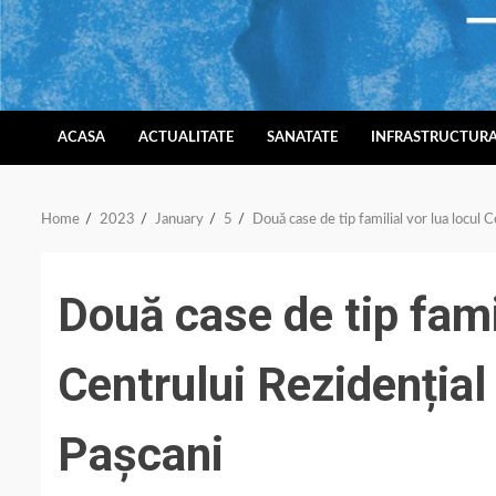
Skip
to
content
ACASA
ACTUALITATE
SANATATE
INFRASTRUCTUR
Home
2023
January
5
Două case de tip familial vor lua locul C
Două case de tip famil
Centrului Rezidențial
Pașcani