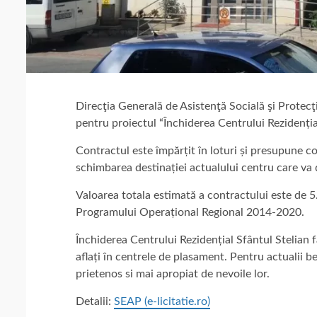
Direcţia Generală de Asistenţă Socială şi Protecţie 
pentru proiectul “Închiderea Centrului Rezidențial
Contractul este împărțit în loturi și presupune con
schimbarea destinației actualului centru care va 
Valoarea totala estimată a contractului este de 5
Programului Operațional Regional 2014-2020.
Închiderea Centrului Rezidențial Sfântul Stelian f
aflați în centrele de plasament. Pentru actualii ben
prietenos si mai apropiat de nevoile lor.
Detalii:
SEAP (e-licitatie.ro)