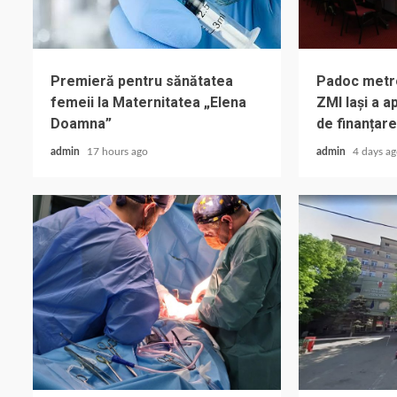
Premieră pentru sănătatea
Padoc metrop
femeii la Maternitatea „Elena
ZMI Iași a 
Doamna”
de finanțare
admin
17 hours ago
admin
4 days a