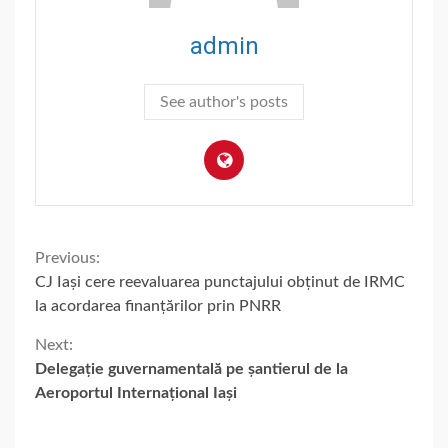
admin
See author's posts
Continue
Previous:
CJ Iași cere reevaluarea punctajului obținut de IRMC
Reading
la acordarea finanțărilor prin PNRR
Next:
Delegație guvernamentală pe șantierul de la
Aeroportul Internațional Iași