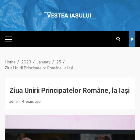
Skip
to
content
PRIMARY
MENU
Home
2023
January
25
Ziua Unirii Principatelor Române, la Iași
Ziua Unirii Principatelor Române, la Iași
admin
4 years ago