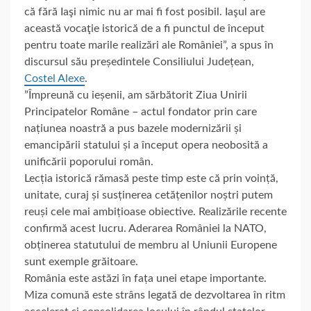
că fără Iaşi nimic nu ar mai fi fost posibil. Iaşul are
această vocaţie istorică de a fi punctul de început
pentru toate marile realizări ale României”, a spus în
discursul său președintele Consiliului Județean,
Costel Alexe
.
”Împreună cu ieșenii, am sărbătorit Ziua Unirii
Principatelor Române – actul fondator prin care
națiunea noastră a pus bazele modernizării și
emancipării statului și a început opera neobosită a
unificării poporului român.
Lecția istorică rămasă peste timp este că prin voință,
unitate, curaj și susținerea cetățenilor noștri putem
reuși cele mai ambițioase obiective. Realizările recente
confirmă acest lucru. Aderarea României la NATO,
obținerea
statutului de membru al Uniunii Europene
sunt exemple grăitoare.
România este astăzi în fața unei etape importante.
Miza comună este strâns legată de dezvoltarea în ritm