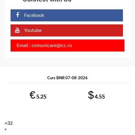
Facebook
Youtube
Email : comunicare@icc.ro
Curs BNR 07-08-2026
€
$
5.25
4.55
+
32
°