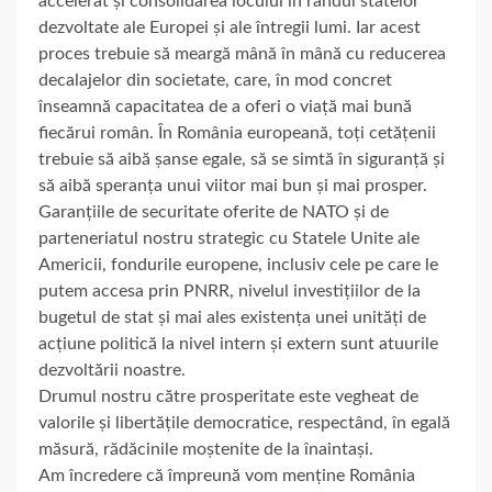
accelerat și consolidarea locului în rândul statelor
dezvoltate ale Europei și ale întregii lumi. Iar acest
proces trebuie să meargă mână în mână cu reducerea
decalajelor din societate, care, în mod concret
înseamnă capacitatea de a oferi o viață mai bună
fiecărui român. În România europeană, toți cetățenii
trebuie să aibă șanse egale, să se simtă în siguranță și
să aibă speranța unui viitor mai bun și mai prosper.
Garanțiile de securitate oferite de NATO și de
parteneriatul nostru strategic cu Statele Unite ale
Americii, fondurile europene, inclusiv cele pe care le
putem accesa prin PNRR, nivelul investițiilor de la
bugetul de stat și mai ales existența unei unități de
acțiune politică la nivel intern și extern sunt atuurile
dezvoltării noastre.
Drumul nostru către prosperitate este vegheat de
valorile și libertățile democratice, respectând, în egală
măsură, rădăcinile moștenite de la înaintași.
Am încredere că împreună vom menține România