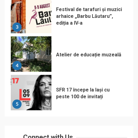
Festival de tarafuri și muzici
arhaice „Barbu Lăutaru”,
ediția a IV-a
3
Atelier de educație muzeală
4
SFR 17 începe la Iași cu
peste 100 de invitați
5
Connect with Us