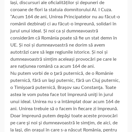
Iași, discursuri ale oficialităților și depuneri de
coroane de flori la statuia domnitorului
Al. I Cuza.
“Acum 164 de ani, Unirea Principatelor nu au făcut-o
românii dezbinați ci au făcut-o împreună, solidari în
jurul unui ideal. Și noi ca și dumneavoastră
considerăm că România poate să fie un stat demn în
UE. Și noi și dumneavoastră ne dorim să avem
autotrăzi care să lege regiunile istorice. Și noi și
dumneavoastră simțim aceleași provocări pe care le
are națiunea română ca acum 164 de ani.
Nu putem vorbi de o ţară puternică, de o Românie
puternică, fără un Iaşi puternic, fără un Cluj puternic,
o Timişoară puternică, Braşov sau Constanţa. Toate
astea le vom putea face tot împreună uniţi în jurul
unui ideal. Unirea nu s-a întâmplat doar acum 164 de
ani. Unirea trebuie să o facem în fiecare zi împreună.
Doar împreună putem depăşi toate aceste provocări
pe care şi noi şi dumneavoastră le simţim, de aici, de
la Iaşi, din oraşul în care s-a născut România, pentru