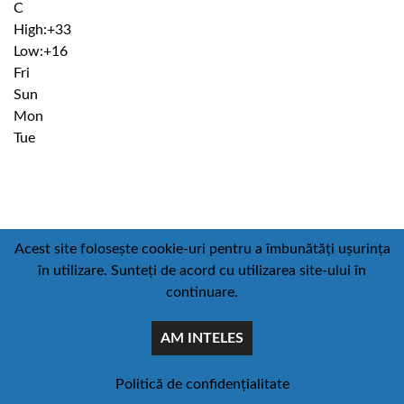
C
High:
+
33
Low:
+
16
Fri
Sun
Mon
Tue
Institutiile subordonate
Acest site folosește cookie-uri pentru a îmbunătăți ușurința
în utilizare. Sunteți de acord cu utilizarea site-ului în
Directia Generală de Asistență Socială și Protecția
continuare.
Copilului Iași
AM INTELES
Biblioteca Județeana "Gh.Asachi" Iași
Filarmonica "Moldova" Iași
Politică de confidențialitate