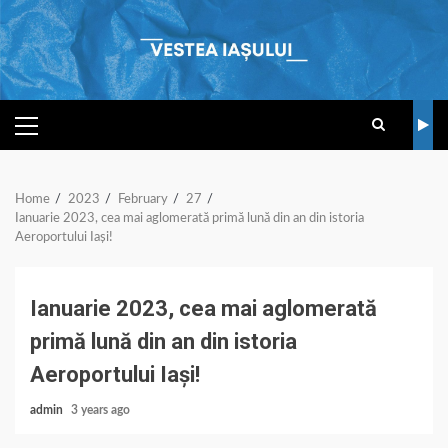
Skip
to
content
PRIMARY
MENU
Home
2023
February
27
Ianuarie 2023, cea mai aglomerată primă lună din an din istoria
Aeroportului Iași!
Ianuarie 2023, cea mai aglomerată
primă lună din an din istoria
Aeroportului Iași!
admin
3 years ago