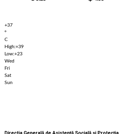
+
37
°
C
High:
+
39
Low:
+
23
Wed
Fri
Sat
Sun
Institutiile subordonate
Directia Generală de Asistență Socială și Protecția