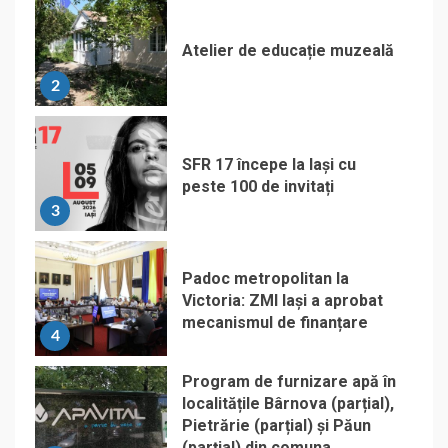
Atelier de educație muzeală
2
SFR 17 începe la Iași cu
peste 100 de invitați
3
Padoc metropolitan la
Victoria: ZMI Iași a aprobat
mecanismul de finanțare
4
Program de furnizare apă în
localitățile Bârnova (parțial),
Pietrărie (parțial) și Păun
(parțial) din comuna