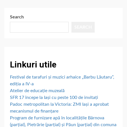
Search
SEARCH
Linkuri utile
Festival de tarafuri și muzici arhaice „Barbu Lăutaru”,
ediția a IV-a
Atelier de educație muzeală
SFR 17 începe la Iași cu peste 100 de invitați
Padoc metropolitan la Victoria: ZMI Iași a aprobat
mecanismul de finanțare
Program de furnizare apă în localitățile Bârnova
(parțial), Pietrărie (parțial) și Păun (parțial) din comuna