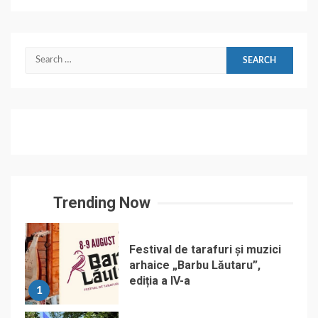
Search
for:
Trending Now
Festival de tarafuri și muzici
arhaice „Barbu Lăutaru”,
ediția a IV-a
1