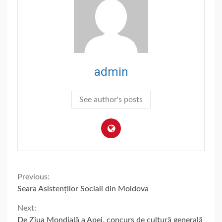
admin
See author's posts
Continue
Previous:
Seara Asistenților Sociali din Moldova
Reading
Next:
De Ziua Mondială a Apei, concurs de cultură generală