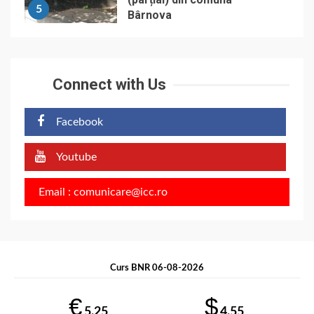
5
Bârnova
Connect with Us
Facebook
Youtube
Email : comunicare@icc.ro
Curs BNR 06-08-2026
€
$
5.25
4.55