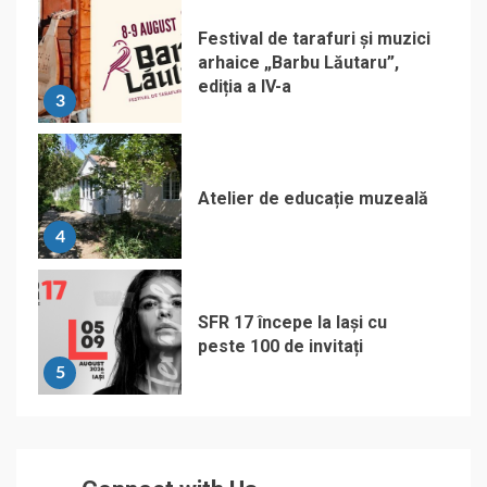
Festival de tarafuri și muzici
arhaice „Barbu Lăutaru”,
ediția a IV-a
3
Atelier de educație muzeală
4
SFR 17 începe la Iași cu
peste 100 de invitați
5