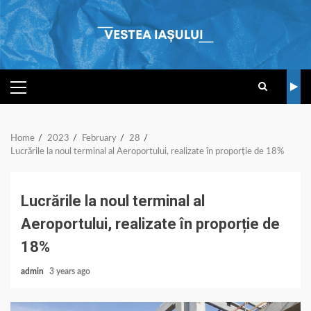
Skip
to
content
PRIMARY
MENU
Home
2023
February
28
Lucrările la noul terminal al Aeroportului, realizate în proporție de 18%
Lucrările la noul terminal al
Aeroportului, realizate în proporție de
18%
admin
3 years ago