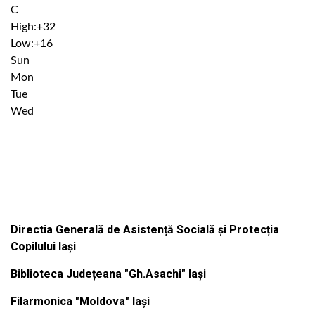
C
High:
+
32
Low:
+
16
Sun
Mon
Tue
Wed
Institutiile subordonate
Directia Generală de Asistență Socială și Protecția
Copilului Iași
Biblioteca Județeana "Gh.Asachi" Iași
Filarmonica "Moldova" Iași