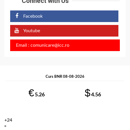
Connect with Us
Facebook
Youtube
Email : comunicare@icc.ro
Curs BNR 08-08-2026
€
$
5.26
4.56
+
24
°