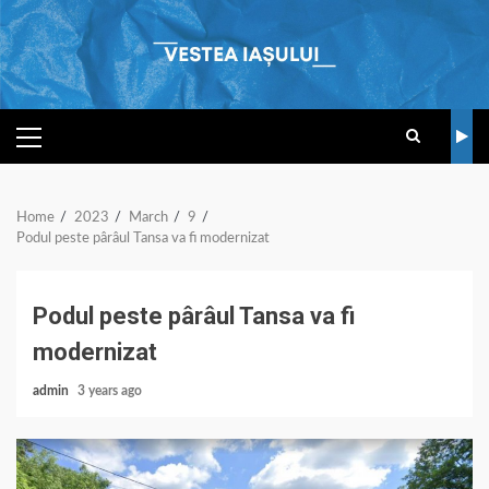
Skip
to
content
PRIMARY
MENU
Home
2023
March
9
Podul peste pârâul Tansa va fi modernizat
Podul peste pârâul Tansa va fi
modernizat
admin
3 years ago