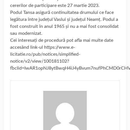
cererilor de participare este 27 martie 2023.
Podul Tansa asigură continuitatea drumului ce face
legătura între județul Vaslui și județul Neamț. Podul a
fost construit în anul 1965 și nu a mai fost consolidat
sau modernizat.
Cei interesați de procedură pot afla mai multe date
accesând link-ul https://www.e-
licitatie.ro/pub/notices/simplified-
notice/v2/view/100181102?
fbclid=IwAR1opNJ8ytBwqH4iJ4yBvum7nufPhCMD0rCHV