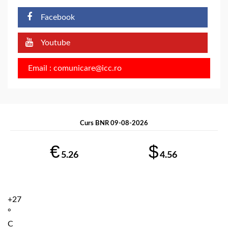
Facebook
Youtube
Email : comunicare@icc.ro
Curs BNR 09-08-2026
€
$
5.26
4.56
+
27
°
C