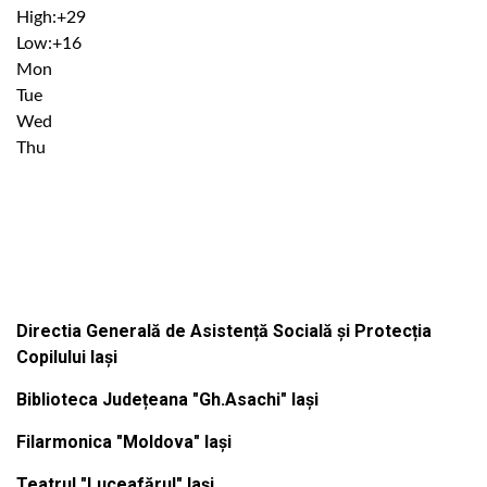
High:
+
29
Low:
+
16
Mon
Tue
Wed
Thu
Institutiile subordonate
Directia Generală de Asistență Socială și Protecția
Copilului Iași
Biblioteca Județeana "Gh.Asachi" Iași
Filarmonica "Moldova" Iași
Teatrul "Luceafărul" Iași