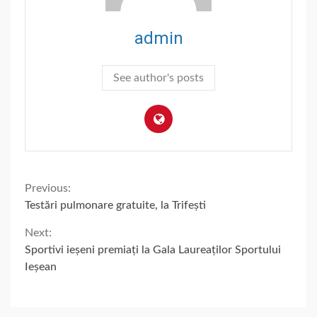
admin
See author's posts
Continue
Previous:
Testări pulmonare gratuite, la Trifești
Reading
Next:
Sportivi ieșeni premiați la Gala Laureaților Sportului
Ieșean