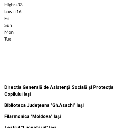
High:
+
33
Low:
+
16
Fri
Sun
Mon
Tue
Institutiile subordonate
Directia Generală de Asistență Socială și Protecția
Copilului Iași
Biblioteca Județeana "Gh.Asachi" Iași
Filarmonica "Moldova" Iași
Teatrul "Luceafărul" Iași