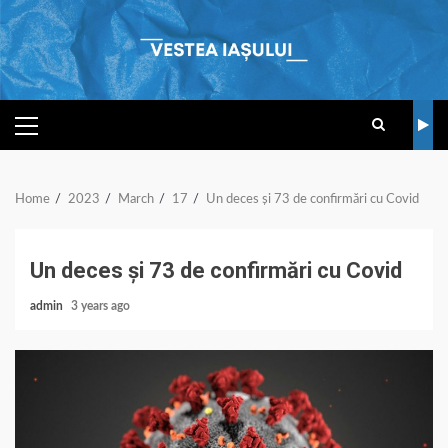
Skip
to
content
PRIMARY
MENU
Home
2023
March
17
Un deces și 73 de confirmări cu Covid
Un deces și 73 de confirmări cu Covid
admin
3 years ago