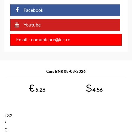
Facebook
Youtube
Email : comunicare@icc.ro
Curs BNR 08-08-2026
€
$
5.26
4.56
+
32
°
C