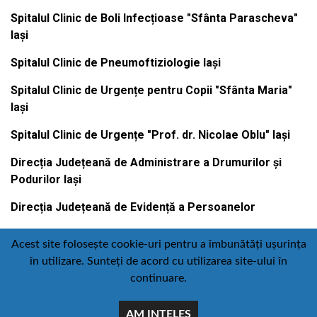
Spitalul Clinic de Boli Infecțioase "Sfânta Parascheva"
Iași
Spitalul Clinic de Pneumoftiziologie Iași
Spitalul Clinic de Urgențe pentru Copii "Sfânta Maria"
Iași
Spitalul Clinic de Urgențe "Prof. dr. Nicolae Oblu" Iași
Direcția Județeană de Administrare a Drumurilor și
Podurilor Iași
Direcția Județeană de Evidență a Persoanelor
Acest site folosește cookie-uri pentru a îmbunătăți ușurința
în utilizare. Sunteți de acord cu utilizarea site-ului în
Contact
Politică de confidențialitate
continuare.
Email
Facebook
Youtube
:
AM INTELES