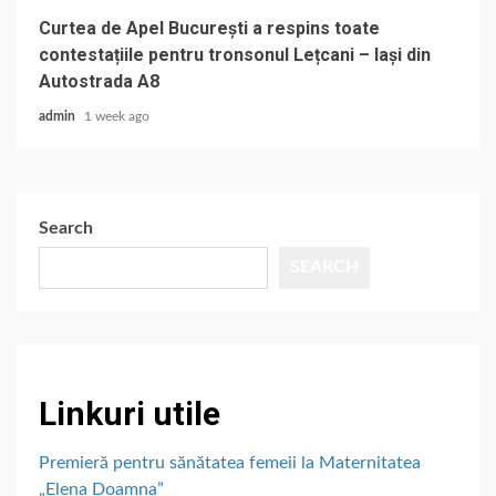
Curtea de Apel București a respins toate
contestațiile pentru tronsonul Lețcani – Iași din
Autostrada A8
admin
1 week ago
Search
SEARCH
Linkuri utile
Premieră pentru sănătatea femeii la Maternitatea
„Elena Doamna”