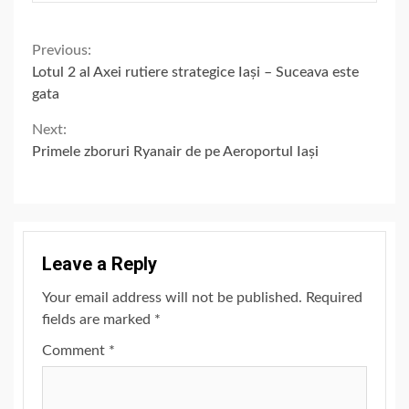
Continue
Previous:
Lotul 2 al Axei rutiere strategice Iași – Suceava este
Reading
gata
Next:
Primele zboruri Ryanair de pe Aeroportul Iași
Leave a Reply
Your email address will not be published.
Required
fields are marked
*
Comment
*