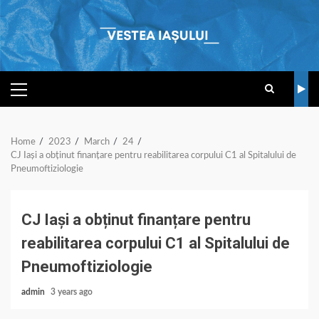
Skip
to
content
PRIMARY
MENU
Home
2023
March
24
CJ Iași a obținut finanțare pentru reabilitarea corpului C1 al Spitalului de
Pneumoftiziologie
CJ Iași a obținut finanțare pentru
reabilitarea corpului C1 al Spitalului de
Pneumoftiziologie
admin
3 years ago