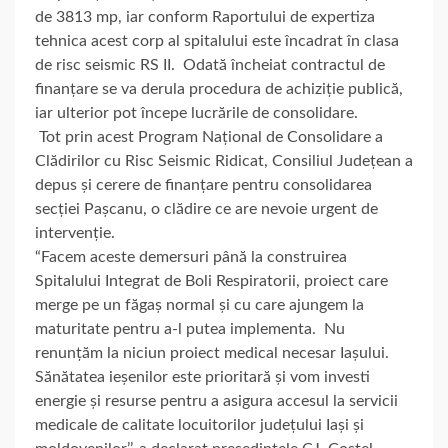
de 3813 mp, iar conform Raportului de expertiza
tehnica acest corp al spitalului este încadrat în clasa
de risc seismic RS II. Odată încheiat contractul de
finanțare se va derula procedura de achiziție publică,
iar ulterior pot începe lucrările de consolidare.
Tot prin acest Program Național de Consolidare a
Clădirilor cu Risc Seismic Ridicat, Consiliul Județean a
depus și cerere de finanțare pentru consolidarea
secției Pașcanu, o clădire ce are nevoie urgent de
intervenție.
“Facem aceste demersuri până la construirea
Spitalului Integrat de Boli Respiratorii, proiect care
merge pe un făgaș normal și cu care ajungem la
maturitate pentru a-l putea implementa. Nu
renunțăm la niciun proiect medical necesar Iașului.
Sănătatea ieșenilor este prioritară și vom investi
energie și resurse pentru a asigura accesul la servicii
medicale de calitate locuitorilor județului Iași și