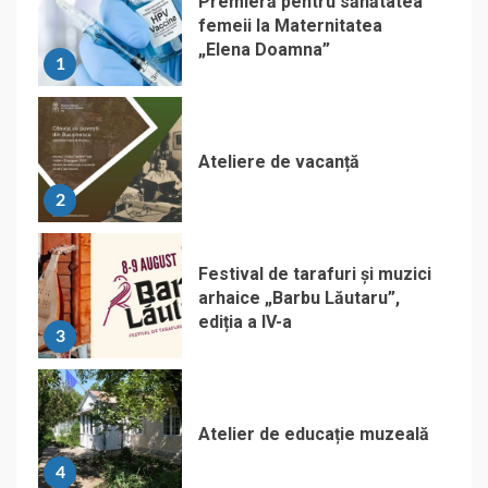
Premieră pentru sănătatea
femeii la Maternitatea
„Elena Doamna”
1
Ateliere de vacanță
2
Festival de tarafuri și muzici
arhaice „Barbu Lăutaru”,
ediția a IV-a
3
Atelier de educație muzeală
4