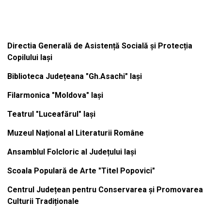
Institutiile subordonate
Directia Generală de Asistență Socială și Protecția
Copilului Iași
Biblioteca Județeana "Gh.Asachi" Iași
Filarmonica "Moldova" Iași
Teatrul "Luceafărul" Iași
Muzeul Național al Literaturii Române
Ansamblul Folcloric al Județului Iași
Scoala Populară de Arte "Titel Popovici"
Centrul Județean pentru Conservarea și Promovarea
Culturii Tradiționale