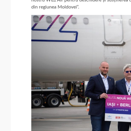
nostru Wizz Air pentru deschidere și susținerea d
din regiunea Moldovei”.