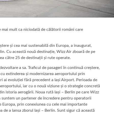
 mai mult ca niciodată de călătorii români care
tere și cea mai sustenabilă din Europa, a inaugurat,
rlin. Cu această nouă destinație, Wizz Air zboară de pe
ea către 25 de destinații și rute operate.
dezvoltare a sa. Traficul de pasageri în continuă creștere,
el cu extinderea și modernizarea aeroportului prin
ri ai evoluției fără precedent a Iași Airport. Perioada de
roportului, iar cu o nouă viziune și o strategie concretă
in istoria aerogării. Noua rută Iași – Berlin pe care Wizz
că suntem un partener de încredere pentru operatorii
 de Europa, prin conexiunea cu cele mai importante
a de a lansa zborul Iași – Berlin. Sunt sigur că această