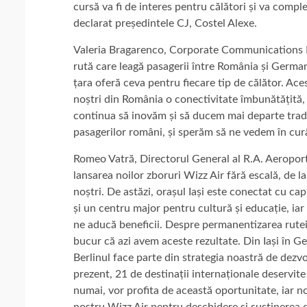
cursă va fi de interes pentru călători și va comple
declarat președintele CJ, Costel Alexe.
Valeria Bragarenco, Corporate Communications 
rută care leagă pasagerii între România și Germani
țara oferă ceva pentru fiecare tip de călător. Ace
noștri din România o conectivitate îmbunătățită, 
continua să inovăm și să ducem mai departe tradiț
pasagerilor români, și sperăm să ne vedem în cur
Romeo Vatră, Directorul General al R.A. Aeroport
lansarea noilor zboruri Wizz Air fără escală, de la
noștri. De astăzi, orașul Iași este conectat cu c
și un centru major pentru cultură și educație, ia
ne aducă beneficii. Despre permanentizarea rutei 
bucur că azi avem aceste rezultate. Din Iași în
Berlinul face parte din strategia noastră de dezvo
prezent, 21 de destinații internaționale deservite
numai, vor profita de această oportunitate, iar 