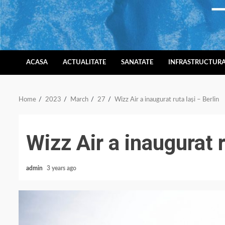
Skip
to
content
ACASA
ACTUALITATE
SANATATE
INFRASTRUCTUR
Home
2023
March
27
Wizz Air a inaugurat ruta Iași – Berlin
Wizz Air a inaugurat r
admin
3 years ago