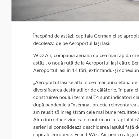
Începând de astăzi, capitala Germaniei se apropie
decolează de pe Aeroportul Iași Iași.
Wizz Air, compania aeriană cu cea mai rapidă creș
astăzi, o nouă rută de la Aeroportul Iași către Be
Aeroportul Iași în 14 țări, extinzându-și conexiun
„Aeroportul Iași se află în cea mai bună etapă de 
diversificarea destinațiilor de călătorie, în paral
construirea noului terminal T4 sunt indicatori cla
după pandemie a însemnat practic reinventarea ae
am reușit să înregistrăm cele mai bune rezultate d
Air o introduce vine ca o confirmare a faptului 
aerieni și consolidează deschiderea Iașului față
capitale europene. Felicit Wizz Air pentru alegere