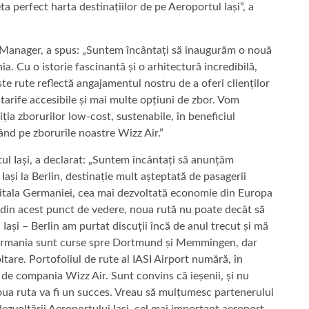
ta perfect harta destinațiilor de pe Aeroportul Iași”, a
Manager, a spus: „Suntem încântați să inaugurăm o nouă
a. Cu o istorie fascinantă și o arhitectură incredibilă,
ste rute reflectă angajamentul nostru de a oferi clienților
tarife accesibile și mai multe opțiuni de zbor. Vom
ia zborurilor low-cost, sustenabile, în beneficiul
ând pe zborurile noastre Wizz Air.”
ul Iași, a declarat: „Suntem încântați să anunțăm
 Iași la Berlin, destinație mult așteptată de pasagerii
apitala Germaniei, cea mai dezvoltată economie din Europa
r din acest punct de vedere, noua rută nu poate decât să
Iași – Berlin am purtat discuții încă de anul trecut și mă
 Germania sunt curse spre Dortmund și Memmingen, dar
ltare. Portofoliul de rute al IASI Airport numără, în
 de compania Wizz Air. Sunt convins că ieșenii, și nu
noua ruta va fi un succes. Vreau să mulțumesc partenerului