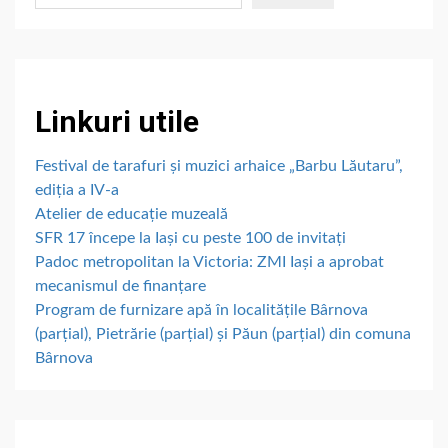
Linkuri utile
Festival de tarafuri și muzici arhaice „Barbu Lăutaru”,
ediția a IV-a
Atelier de educație muzeală
SFR 17 începe la Iași cu peste 100 de invitați
Padoc metropolitan la Victoria: ZMI Iași a aprobat
mecanismul de finanțare
Program de furnizare apă în localitățile Bârnova
(parțial), Pietrărie (parțial) și Păun (parțial) din comuna
Bârnova