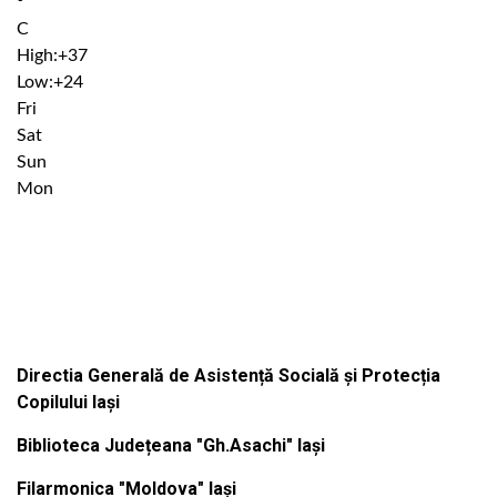
°
C
High:
+
37
Low:
+
24
Fri
Sat
Sun
Mon
Institutiile subordonate
Directia Generală de Asistență Socială și Protecția
Copilului Iași
Biblioteca Județeana "Gh.Asachi" Iași
Filarmonica "Moldova" Iași