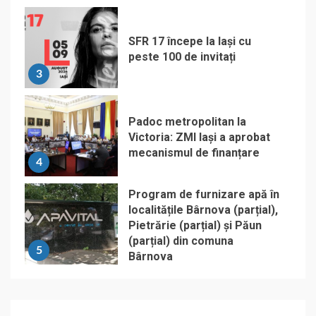
SFR 17 începe la Iași cu
peste 100 de invitați
3
Padoc metropolitan la
Victoria: ZMI Iași a aprobat
mecanismul de finanțare
4
Program de furnizare apă în
localitățile Bârnova (parțial),
Pietrărie (parțial) și Păun
(parțial) din comuna
5
Bârnova