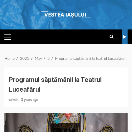
Skip
to
content
PRIMARY
MENU
Home
2023
May
2
Programul săptămânii la Teatrul Luceafărul
Programul săptămânii la Teatrul
Luceafărul
admin
3 years ago