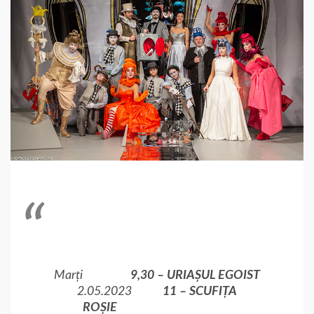
Marți
9,30 –
URIAȘUL EGOIST
2.05.2023
11 –
SCUFIȚA
ROȘIE