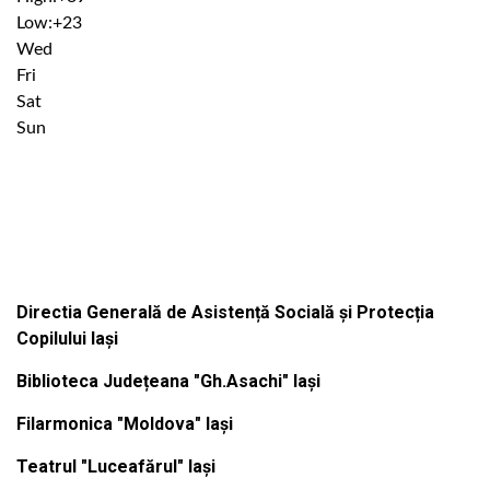
Low:
+
23
Wed
Fri
Sat
Sun
Institutiile subordonate
Directia Generală de Asistență Socială și Protecția
Copilului Iași
Biblioteca Județeana "Gh.Asachi" Iași
Filarmonica "Moldova" Iași
Teatrul "Luceafărul" Iași