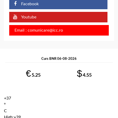
Facebook
Youtube
Email : comunicare@icc.ro
Curs BNR 06-08-2026
€
$
5.25
4.55
+
37
°
C
High:
+
39