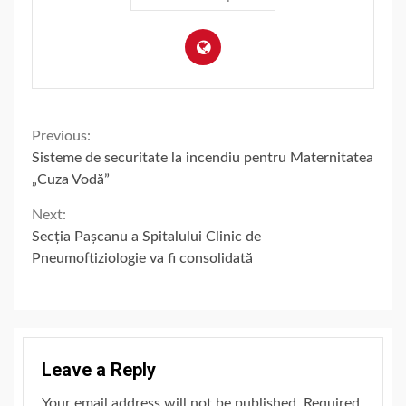
Continue
Previous:
Sisteme de securitate la incendiu pentru Maternitatea
Reading
„Cuza Vodă”
Next:
Secția Pașcanu a Spitalului Clinic de
Pneumoftiziologie va fi consolidată
Leave a Reply
Your email address will not be published.
Required