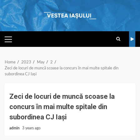
Skip
to
content
PRIMARY
MENU
Home
2023
May
2
Zeci de locuri de muncă scoase la concurs în mai multe spitale din
subordinea CJ Iași
Zeci de locuri de muncă scoase la
concurs în mai multe spitale din
subordinea CJ Iași
admin
3 years ago