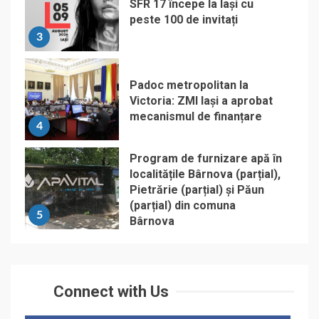
SFR 17 începe la Iași cu
peste 100 de invitați
3
Padoc metropolitan la
Victoria: ZMI Iași a aprobat
mecanismul de finanțare
4
Program de furnizare apă în
localitățile Bârnova (parțial),
Pietrărie (parțial) și Păun
(parțial) din comuna
5
Bârnova
Connect with Us