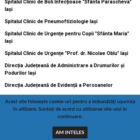
Spitalul Clinic de Boli Infecțioase "Sfânta Parascheva"
Iași
Spitalul Clinic de Pneumoftiziologie Iași
Spitalul Clinic de Urgențe pentru Copii "Sfânta Maria"
Iași
Spitalul Clinic de Urgențe "Prof. dr. Nicolae Oblu" Iași
Direcția Județeană de Administrare a Drumurilor și
Podurilor Iași
Direcția Județeană de Evidență a Persoanelor
Acest site folosește cookie-uri pentru a îmbunătăți ușurința
în utilizare. Sunteți de acord cu utilizarea site-ului în
Contact
Politică de confidențialitate
continuare.
Email
Facebook
Youtube
:
AM INTELES
comunicare@icc.ro