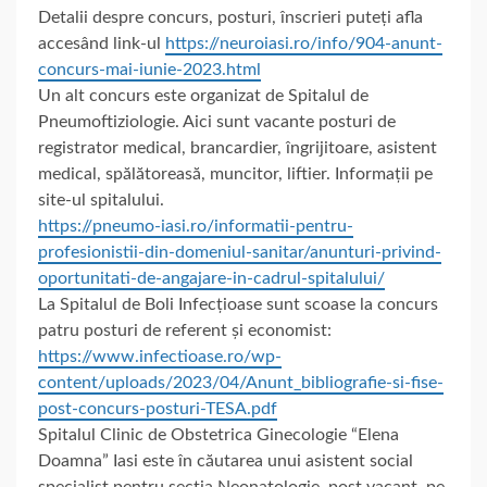
Detalii despre concurs, posturi, înscrieri puteți afla
accesând link-ul
https://neuroiasi.ro/info/904-anunt-
concurs-mai-iunie-2023.html
Un alt concurs este organizat de Spitalul de
Pneumoftiziologie. Aici sunt vacante posturi de
registrator medical, brancardier, îngrijitoare, asistent
medical, spălătoreasă, muncitor, liftier. Informații pe
site-ul spitalului.
https://pneumo-iasi.ro/informatii-pentru-
profesionistii-din-domeniul-sanitar/anunturi-privind-
oportunitati-de-angajare-in-cadrul-spitalului/
La Spitalul de Boli Infecțioase sunt scoase la concurs
patru posturi de referent și economist:
https://www.infectioase.ro/wp-
content/uploads/2023/04/Anunt_bibliografie-si-fise-
post-concurs-posturi-TESA.pdf
Spitalul Clinic de Obstetrica Ginecologie “Elena
Doamna” Iasi este în căutarea unui asistent social
specialist pentru secția Neonatologie, post vacant, pe