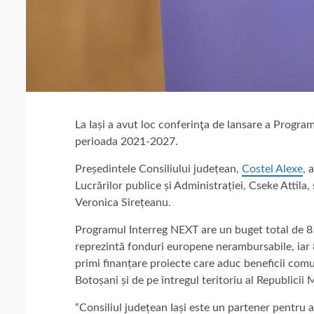
La Iași a avut loc conferinţa de lansare a Prog
perioada 2021-2027.
Președintele Consiliului județean,
Costel Alexe
, 
Lucrărilor publice și Administrației, Cseke Attila
Veronica Sirețeanu.
Programul Interreg NEXT are un buget total de 8
reprezintă fonduri europene
nerambursabile, iar
primi finanțare proiecte care aduc beneficii comuni
Botoșani și de pe întregul teritoriu al Republicii
“Consiliul județean Iași este un partener pentru 