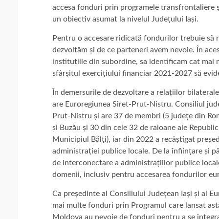
accesa fonduri prin programele transfrontaliere 
un obiectiv asumat la nivelul Județului Iași.
Pentru o accesare ridicată fondurilor trebuie să n
dezvoltăm și de ce parteneri avem nevoie. În ace
instituțiile din subordine, sa identificam cat mai 
sfârșitul exercițiului financiar 2021-2027 să evid
În demersurile de dezvoltare a relațiilor bilatera
are Euroregiunea Siret-Prut-Nistru. Consiliul jud
Prut-Nistru și are 37 de membri (5 județe din Ro
și Buzău și 30 din cele 32 de raioane ale Republi
Municipiul Bălți), iar din 2022 a recâștigat președin
administrației publice locale. De la înființare și
de interconectare a administrațiilor publice loc
domenii, inclusiv pentru accesarea fondurilor eu
Ca președinte al Consiliului Județean Iași și al E
mai multe fonduri prin Programul care lansat astă
Moldova au nevoie de fonduri pentru a se integr