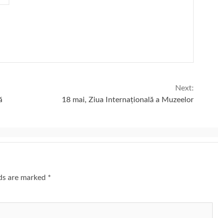
Next:
ă
18 mai, Ziua Internațională a Muzeelor
lds are marked
*