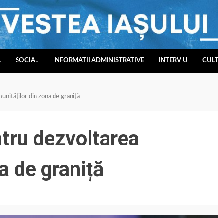
A
SOCIAL
INFORMATII ADMINISTRATIVE
INTERVIU
CUL
nităților din zona de graniță
tru dezvoltarea
a de graniță