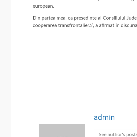
european.
Din partea mea, ca președinte al Consiliului Județ
cooperarea transfrontalieră”, a afirmat în discurs
admin
See author's post