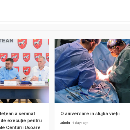
udețean a semnat
O aniversare în slujba vieții
 de execuție pentru
admin
4 days ago
ale Centurii Ușoare