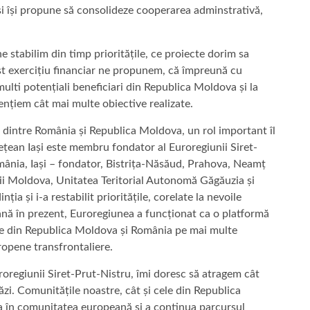
și își propune să consolideze cooperarea adminstrativă,
e stabilim din timp prioritățile, ce proiecte dorim sa
st exercițiu financiar ne propunem, că împreună cu
multi potențiali beneficiari din Republica Moldova și la
ențiem cât mai multe obiective realizate.
le dintre România și Republica Moldova, un rol important îl
ețean Iași este membru fondator al Euroregiunii Siret-
mânia, Iași – fondator, Bistrița-Năsăud, Prahova, Neamț
cii Moldova, Unitatea Teritorial Autonomă Găgăuzia și
ția și i-a restabilit prioritățile, corelate la nevoile
 până în prezent, Euroregiunea a funcționat ca o platformă
ale din Republica Moldova și România pe mai multe
ropene transfrontaliere.
uroregiunii Siret-Prut-Nistru, îmi doresc să atragem cât
zi. Comunitățile noastre, cât și cele din Republica
a în comunitatea europeană și a continua parcursul