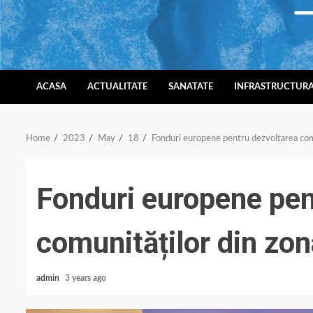
Skip
to
content
ACASA
ACTUALITATE
SANATATE
INFRASTRUCTUR
Home
2023
May
18
Fonduri europene pentru dezvoltarea comu
Fonduri europene pen
comunităților din zon
admin
3 years ago