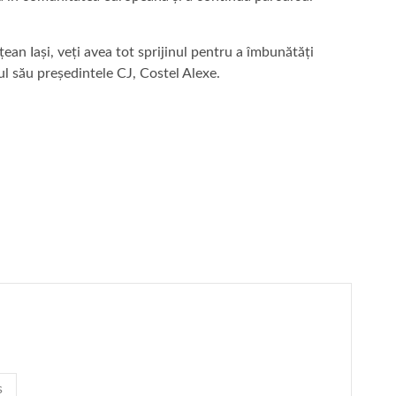
ean Iași, veți avea tot sprijinul pentru a îmbunătăți
ul său președintele CJ, Costel Alexe.
s