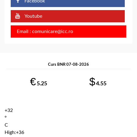
Facebook
Youtube
Email : comunicare@icc.ro
Curs BNR 07-08-2026
€
$
5.25
4.55
+
32
°
C
High:
+
36