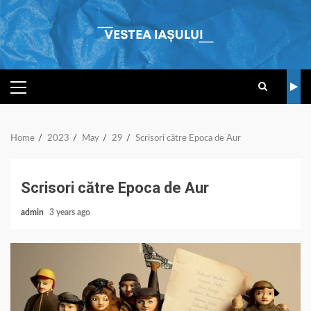
Skip
to
content
PRIMARY
MENU
Home
2023
May
29
Scrisori către Epoca de Aur
Scrisori către Epoca de Aur
admin
3 years ago