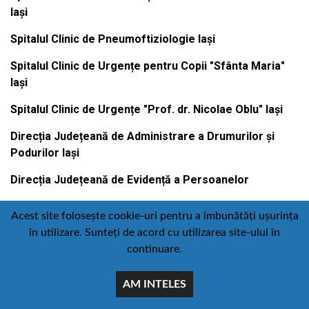
Iași
Spitalul Clinic de Pneumoftiziologie Iași
Spitalul Clinic de Urgențe pentru Copii "Sfânta Maria"
Iași
Spitalul Clinic de Urgențe "Prof. dr. Nicolae Oblu" Iași
Direcția Județeană de Administrare a Drumurilor și
Podurilor Iași
Direcția Județeană de Evidență a Persoanelor
Acest site folosește cookie-uri pentru a îmbunătăți ușurința
în utilizare. Sunteți de acord cu utilizarea site-ului în
Contact
Politică de confidențialitate
continuare.
Email
Facebook
Youtube
:
AM INTELES
comunicare@icc.ro
© Toate drepturile rezervate Consiliul judetean iasi