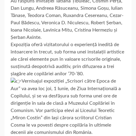
Au răspuns invitației Tatiana Țîbuleac, Cosmin Perța,
Dan Lungu, Andreea Răsuceanu, Simona Goșu, Iulian
Tănase, Teodora Coman, Ruxandra Cesereanu, Cezar-
Paul Bădescu, Veronica D. Niculescu, Robert Șerban,
Ioana Nicolaie, Lavinica Mitu, Cristina Hermeziu și
Șerban Axinte.
Expoziția oferă vizitatorului o experiență inedită de
întoarcere în trecut, sub forma unei instalații artistice
ale cărei elemente pun în valoare scrisorile originale,
susținută deopotrivă auditiv, prin difuzarea a trei
șlagăre ale copilăriei anilor ʼ70-ʼ80.
Vernisajul expoziției „Scrisori către Epoca de
Aur” va avea loc joi, 1 Iunie, de Ziua Internațională a
Copilului, și se va desfășura sub forma unei ore de
dirigenție în sala de clasă a Muzeului Copilăriei în
Comunism. Vor participa elevi ai Liceului Teoretic
„Miron Costin” din Iași cărora scriitorul Cristian
Cosma le va povesti despre copilăria în ultimele
decenii ale comunismului din România.