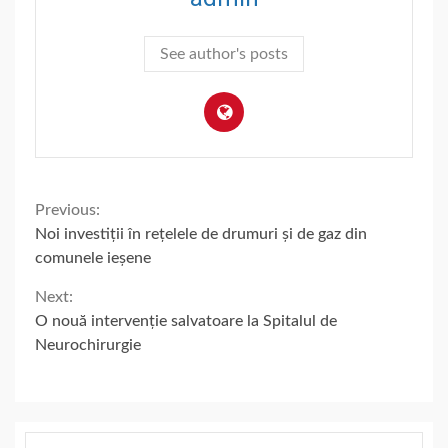
See author's posts
Continue
Previous:
Noi investiții în rețelele de drumuri și de gaz din
Reading
comunele ieșene
Next:
O nouă intervenție salvatoare la Spitalul de
Neurochirurgie