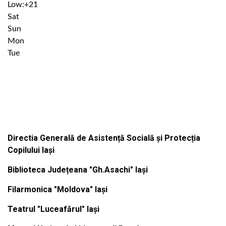
Low:
+
21
Sat
Sun
Mon
Tue
Institutiile subordonate
Directia Generală de Asistență Socială și Protecția
Copilului Iași
Biblioteca Județeana "Gh.Asachi" Iași
Filarmonica "Moldova" Iași
Teatrul "Luceafărul" Iași