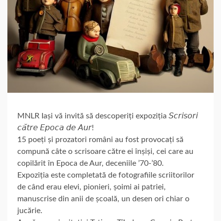
MNLR Iași vă invită să descoperiți expoziția 𝘚𝘤𝘳𝘪𝘴𝘰𝘳𝘪
𝘤𝘢̆𝘵𝘳𝘦 𝘌𝘱𝘰𝘤𝘢 𝘥𝘦 𝘈𝘶𝘳!
15 poeți și prozatori români au fost provocați să
compună câte o scrisoare către ei înșiși, cei care au
copilărit în Epoca de Aur, deceniile ʼ70-ʼ80.
Expoziția este completată de fotografiile scriitorilor
de când erau elevi, pionieri, șoimi ai patriei,
manuscrise din anii de școală, un desen ori chiar o
jucărie.