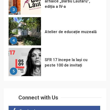
arhaice „Barbu Lăutaru”,
ediția a IV-a
3
Atelier de educație muzeală
4
SFR 17 începe la Iași cu
peste 100 de invitați
5
Connect with Us