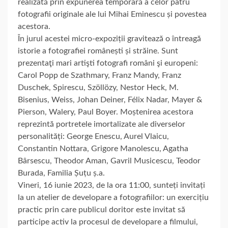
realizată prin expunerea temporară a celor patru
fotografii originale ale lui Mihai Eminescu și povestea
acestora.
În jurul acestei micro-expoziții gravitează o întreagă
istorie a fotografiei românești și străine. Sunt
prezentaţi mari artişti fotografi români şi europeni:
Carol Popp de Szathmary, Franz Mandy, Franz
Duschek, Spirescu, Szöllözy, Nestor Heck, M.
Bisenius, Weiss, Johan Deiner, Félix Nadar, Mayer &
Pierson, Walery, Paul Boyer. Moștenirea acestora
reprezintă portretele imortalizate ale diverselor
personalități: George Enescu, Aurel Vlaicu,
Constantin Nottara, Grigore Manolescu, Agatha
Bârsescu, Theodor Aman, Gavril Musicescu, Teodor
Burada, Familia Șuțu ș.a.
Vineri, 16 iunie 2023, de la ora 11:00, sunteți invitați
la un atelier de developare a fotografiilor: un exercițiu
practic prin care publicul doritor este invitat să
participe activ la procesul de developare a filmului,