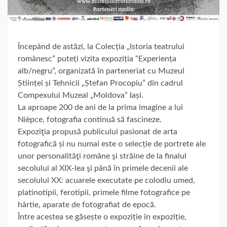
Începând de astăzi, la Colecția „Istoria teatrului
românesc” puteți vizita expoziția “Experiența
alb/negru”, organizată în parteneriat cu Muzeul
Științei și Tehnicii „Ștefan Procopiu” din cadrul
Compexului Muzeal „Moldova” Iași.
La aproape 200 de ani de la prima imagine a lui
Nièpce, fotografia continuă să fascineze.
Expoziţia propusă publicului pasionat de arta
fotografică și nu numai este o selecție de portrete ale
unor personalităţi române şi străine de la finalul
secolului al XIX-lea şi până în primele decenii ale
secolului XX: acuarele executate pe colodiu umed,
platinotipii, ferotipii, primele filme fotografice pe
hârtie, aparate de fotografiat de epocă.
Între acestea se găsește o expoziție în expoziție,