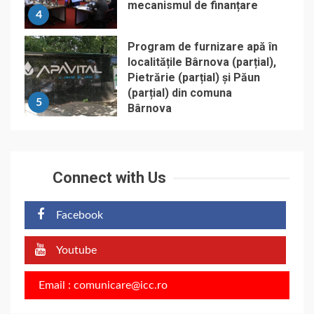
mecanismul de finanțare
4
Program de furnizare apă în
localitățile Bârnova (parțial),
Pietrărie (parțial) și Păun
(parțial) din comuna
5
Bârnova
Connect with Us
Facebook
Youtube
Email : comunicare@icc.ro