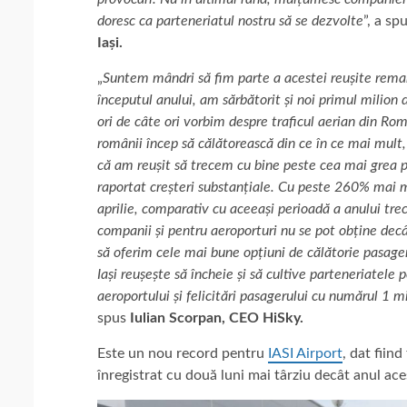
doresc ca parteneriatul nostru să se dezvolte
”, a sp
Iași.
„
Suntem mândri să fim parte a acestei reușite remar
începutul anului, am sărbătorit și noi primul milion
ori de câte ori vorbim despre traficul aerian din R
românii încep să călătorească din ce în ce mai mult, 
că am reușit să trecem cu bine peste cea mai grea pe
raportat creșteri substanțiale. Cu peste 260% mai mu
aprilie, comparativ cu aceeași perioadă a anului tr
companii și pentru aeroporturi nu se pot obține decâ
să oferim cele mai bune opțiuni de călătorie pasage
Iași reușește să încheie și să cultive parteneriatele p
aeroportului și felicitări pasagerului cu numărul 1 
spus
Iulian
Scorpan, CEO HiSky.
Este un nou record pentru
IASI Airport
, dat fiin
înregistrat cu două luni mai târziu decât anul ace