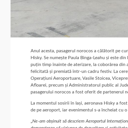
Anul acesta, pasagerul norocos a călătorit pe cu
Hisky. Se numește Paula Binga-Leahu și este din B
puțin timp înainte de aterizare, la coborârea din 
felicitată și premiată într-un cadru festiv. La cer
Operațiuni Aeroportuare, Vasile Stoicea, Vicepre
Afloarei, precum și Administratorul public al Jud
pasagerului norocos a fost oferit de partenerul n
La momentul sosirii în Iași, aeronava Hisky a fos
de pe aeroport, iar evenimentul s-a încheiat cu o
„
Ne-am obșinuit să descriem Aeroportul Internațional
demonstreze că viziunea de dezvoltare și activitate