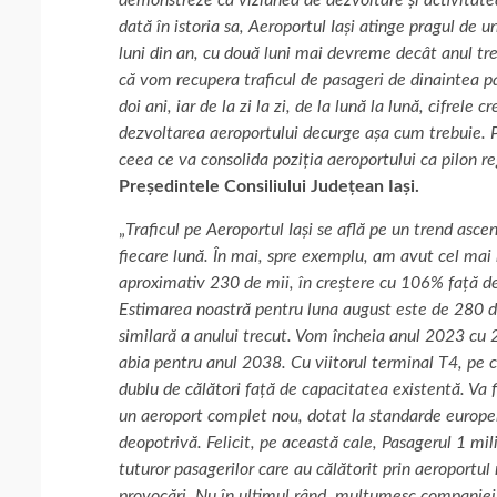
dată în istoria sa, Aeroportul Iași atinge pragul de 
luni din an, cu două luni mai devreme decât anul tre
că vom recupera traficul de pasageri de dinaintea p
doi ani, iar de la zi la zi, de la lună la lună, cifrele cr
dezvoltarea aeroportului decurge așa cum trebuie. Pr
ceea ce va consolida poziția aeroportului ca pilon r
Președintele Consiliului Județean Iași.
„
Traficul pe Aeroportul Iași se află pe un trend ascen
fiecare lună. În mai, spre exemplu, am avut cel mai 
aproximativ 230 de mii, în creștere cu 106% față de
Estimarea noastră pentru luna august este de 280 d
similară a anului trecut. Vom încheia anul 2023 cu 2
abia pentru anul 2038. Cu viitorul terminal T4, pe 
dublu de călători față de capacitatea existentă. Va 
un aeroport complet nou, dotat la standarde europen
deopotrivă. Felicit, pe această cale, Pasagerul 1 mi
tuturor pasagerilor care au călătorit prin aeroportul 
provocări. Nu în ultimul rând, mulțumesc companiei