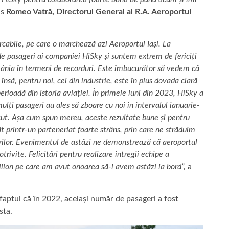
us
Romeo Vatră, Directorul General al R.A. Aeroportul
cabile, pe care o marchează azi Aeroportul Iași. La
 de pasageri ai companiei HiSky și suntem extrem de fericiți
omânia în termeni de recorduri. Este îmbucurător să vedem că
însă, pentru noi, cei din industrie, este în plus dovada clară
rioadă din istoria aviației. În primele luni din 2023, HiSky a
lți pasageri au ales să zboare cu noi în intervalul ianuarie-
ecut. Așa cum spun mereu, aceste rezultate bune și pentru
t printr-un parteneriat foarte strâns, prin care ne străduim
rilor. Evenimentul de astăzi ne demonstrează că aeroportul
otrivite. Felicitări pentru realizare întregii echipe a
milion pe care am avut onoarea să-l avem astăzi la bord”,
a
d faptul că în 2022, același număr de pasageri a fost
sta.