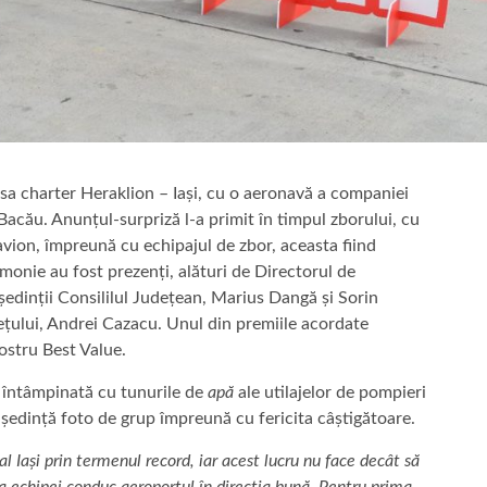
rsa charter Heraklion – Iași, cu o aeronavă a companiei
acău. Anunțul-surpriză l-a primit în timpul zborului, cu
avion, împreună cu echipajul de zbor, aceasta fiind
emonie au fost prezenți, alături de Directorul de
ședinții Consililul Județean, Marius Dangă și Sorin
ețului, Andrei Cazacu. Unul din premiile acordate
ostru Best Value.
t întâmpinată cu tunurile de
apă
ale utilajelor de pompieri
 ședință foto de grup împreună cu fericita câștigătoare.
 Iași prin termenul record, iar acest lucru nu face decât să
a echipei conduc aeroportul în direcția bună. Pentru prima