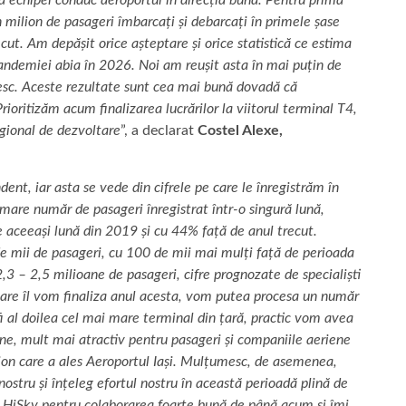
un milion de pasageri îmbarcați și debarcați în primele șase
cut. Am depășit orice așteptare și orice statistică ce estima
andemiei abia în 2026. Noi am reușit asta în mai puțin de
esc.
Aceste rezultate sunt cea mai bună dovadă că
ioritizăm acum finalizarea lucrărilor la viitorul terminal T4,
egional de dezvoltare
”, a declarat
Costel Alexe,
dent, iar asta se vede din cifrele pe care le înregistrăm în
mare număr de pasageri înregistrat într-o singură lună,
 aceeași lună din 2019 și cu 44% față de anul trecut.
e mii de pasageri, cu 100 de mii mai mulți față de perioada
,3 – 2,5 milioane de pasageri, cifre prognozate de specialiști
care îl vom finaliza anul acesta, vom putea procesa un număr
fi al doilea cel mai mare terminal din țară, practic vom avea
e, mult mai atractiv pentru pasageri și companiile aeriene
lion care a ales Aeroportul Iași. Mulțumesc, de asemenea,
nostru și înțeleg efortul nostru în această perioadă plină de
 HiSky pentru colaborarea foarte bună de până acum și îmi