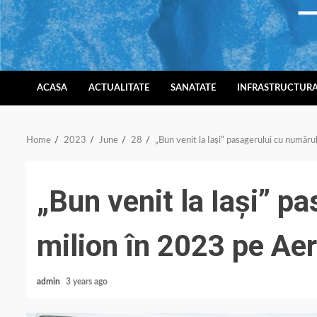
Skip
to
content
ACASA
ACTUALITATE
SANATATE
INFRASTRUCTUR
Home
2023
June
28
„Bun venit la Iași” pasagerului cu număru
„Bun venit la Iași” p
milion în 2023 pe Aer
admin
3 years ago