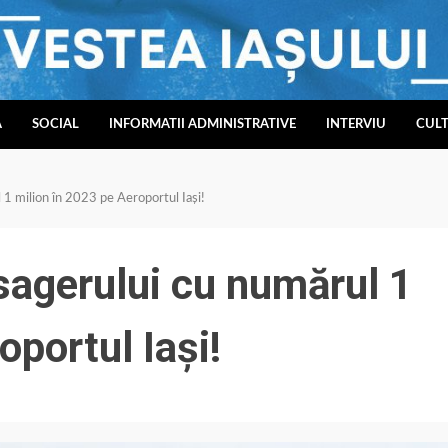
A
SOCIAL
INFORMATII ADMINISTRATIVE
INTERVIU
CUL
l 1 milion în 2023 pe Aeroportul Iași!
asagerului cu numărul 1
oportul Iași!