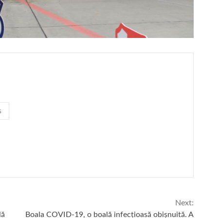
s
Next:
lă
Boala COVID-19, o boală infecțioasă obișnuită. A