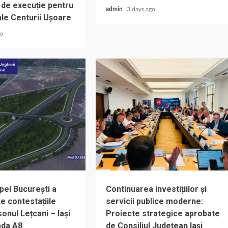
 de execuție pentru
admin
3 days ago
ale Centurii Ușoare
go
pel București a
Continuarea investițiilor și
e contestațiile
servicii publice moderne:
onul Lețcani – Iași
Proiecte strategice aprobate
ada A8
de Consiliul Județean Iași