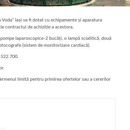
a Voda” Iași va fi dotat cu echipamente și aparatura
ie contractul de achiziție a acestora.
ompe laparoscopice-2 bucăți, o lampă scialitică, două
iotocografe (sistem de monitorizare cardiacă).
1.522.700.
or.
Termenul limită pentru primirea ofertelor sau a cererilor