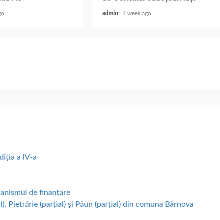
go
admin
1 week ago
diția a IV-a
canismul de finanțare
), Pietrărie (parțial) și Păun (parțial) din comuna Bârnova