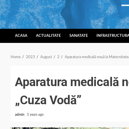
Skip
to
content
ACASA
ACTUALITATE
SANATATE
INFRASTRUCTUR
Home
2023
August
2
Aparatura medicală nouă la Maternitate
Aparatura medicală n
„Cuza Vodă”
admin
3 years ago