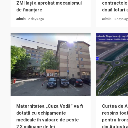
ZMI Iași a aprobat mecanismul
contractele
de finanțare
două loturi 
admin
2 days ago
admin
3 days a
Maternitatea „Cuza Vodă” va fi
Curtea de A
dotată cu echipamente
respins toat
medicale în valoare de peste
pentru trons
2,3 milioane de lei
din Autostr