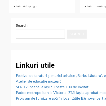
admin
6 days ago
admin
1 week a
Search
SEARCH
Linkuri utile
Festival de tarafuri și muzici arhaice „Barbu Lăutaru”, e
Atelier de educație muzeală
SFR 17 începe la Iași cu peste 100 de invitați
Padoc metropolitan la Victoria: ZMI Iași a aprobat me
Program de furnizare apă în localitățile Bârnova (parțial