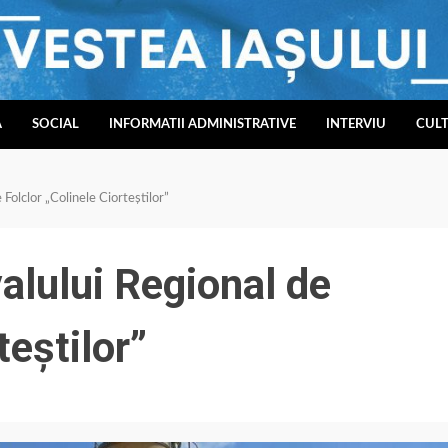
A
SOCIAL
INFORMATII ADMINISTRATIVE
INTERVIU
CUL
 Folclor „Colinele Ciorteștilor”
valului Regional de
teștilor”