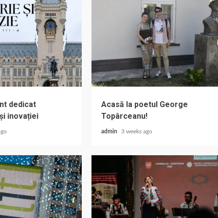
t dedicat
Acasă la poetul George
 și inovației
Topârceanu!
ago
admin
3 weeks ago