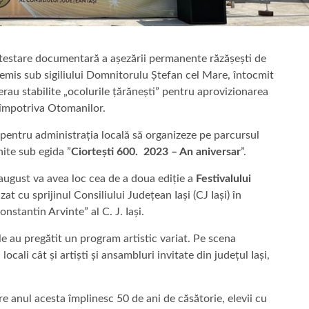
 atestare documentară a așezării permanente răzășești de
 emis sub sigiliului Domnitorulu Ștefan cel Mare, întocmit
erau stabilite „ocolurile țărănești” pentru aprovizionarea
 împotriva Otomanilor.
 pentru administrația locală să organizeze pe parcursul
ite sub egida ”
Ciortești 600. 2023 – An aniversar
”.
 august va avea loc cea de a doua ediție a
Festivalului
at cu sprijinul Consiliului Județean Iași (CJ Iași) în
nstantin Arvinte” al C. J. Iași.
ile au pregătit un program artistic variat. Pe scena
ocali cât și artiști și ansambluri invitate din județul Iași,
are anul acesta împlinesc 50 de ani de căsătorie, elevii cu