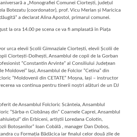
ia aniversară a „Monografiei Comunei Ciortești, județul
ihaela Botezatu (coordonator), prof. Vicu Merlan și Maricica
 adăugită” a declarat Alina Apostol, primarul comunei.
ust la ora 14.00 pe scena ce va fi amplasată în Piața
or urca elevii Școlii Gimnaziale Ciortești, elevii Școlii de
pii Ciortești-Dolhești, Ansamblul de copii de la Gorban
fesionist ”Constantin Arvinte” al Consiliului Județean
rile Moldovei” Iași, Ansamblul de Folclor ”Cetina” din
cloric ”Moldovenii din CETATE” Moșna, Iași – instructor
cerea va continua pentru tinerii noștri alături de un DJ
fi oferit de Ansamblul Folcloric Scânteia, Ansamblul
cloric ”Sârba-n Ciobănaș din” Coarnele Caprei, Ansamblul
hluiețul” din Erbiceni, artiștii Loredana Colotin,
sozii Botoșanilor” Ioan Cobâlă , manager Dan Doboș,
andra cu Formația Bădăcica iar finalul celor două zile de