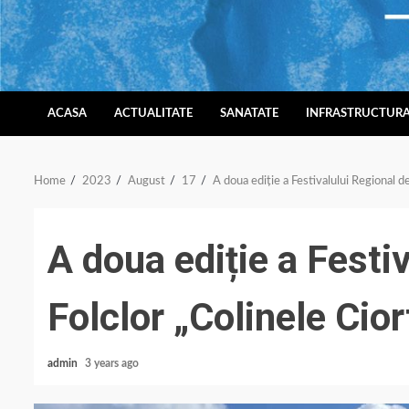
Skip
to
content
ACASA
ACTUALITATE
SANATATE
INFRASTRUCTUR
Home
2023
August
17
A doua ediție a Festivalului Regional de
A doua ediție a Festi
Folclor „Colinele Cior
admin
3 years ago