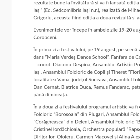
rezultate bune la învățătură și va fi lansată ediț
Iași” (Ed. Sedcomlibris Iași n.r.), realizată de M
Grigoriu, aceasta fiind ediția a doua revizuită și
Evenimentele vor începe în ambele zile 19-20 aug
Coropceni.
În prima zi a festivalului, pe 19 august, pe scenă v
dans ”Maria Verdeș Dance School”, Fanfara de Co
– coord. Diaconu Despina, Ansamblul Artistic Pro
Iași, Ansamblul Folcloric de Copii și Tineret ”Flo
localitatea Vama, județul Suceava, Ansamblul fol
Dan Cernat, Biatrice Duca, Remus Fandarac, petre
până dimineața.
În a doua zi a festivalului programul artistic va 
Folcloric ”Borosoaia” din Plugari, Ansamblul Fol
”Corăgheasca” din Deleni, Ansamblul Folcloric ”Ba
Cristinel Iordăchioaia, Orchestra populară ”Rap
Dirijor Ion Oloieru, Carmen Macovei și Alina Alex