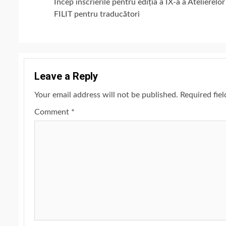
Încep înscrierile pentru ediția a IX-a a Atelierelor
Reading
FILIT pentru traducători
Leave a Reply
Your email address will not be published.
Required fie
Comment
*