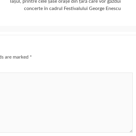
Iașul, printre cele șase orașe din țară care vor găzdui
concerte în cadrul Festivalului George Enescu
lds are marked
*