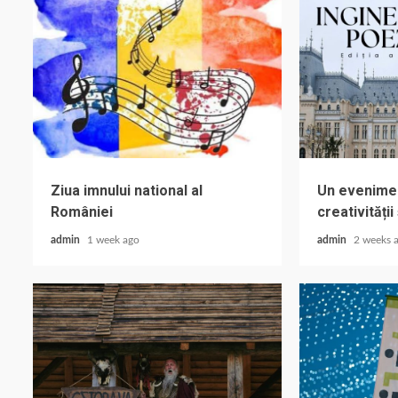
Ziua imnului national al
Un evenimen
României
creativității
admin
1 week ago
admin
2 weeks 