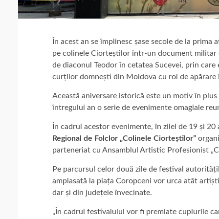
În acest an se împlinesc șase secole de la prima
pe colinele Ciorteștilor într-un document militar
de diaconul Teodor în cetatea Sucevei, prin care 
curților domnești din Moldova cu rol de apărare
Această aniversare istorică este un motiv în plus
întregului an o serie de evenimente omagiale reun
În cadrul acestor evenimente, în zilel de 19 și 20
Regional de Folclor „Colinele Ciorteștilor”
organiz
parteneriat cu Ansamblul Artistic Profesionist „Co
Pe parcursul celor două zile de festival autorităț
amplasată la piața Coropceni vor urca atât artiști l
dar și din județele învecinate.
„În cadrul festivalului vor fi premiate cuplurile c