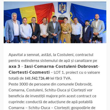
Apavital a semnat, astăzi, la Costuleni, contractul
pentru extinderea sistemului de apă și canalizare pe
𝗮𝘅𝗮 𝟯 – 𝗜𝗮𝘀𝗶-𝗖𝗼𝗺𝗮𝗿𝗻𝗮-𝗖𝗼𝘀𝘁𝘂𝗹𝗲𝗻𝗶-𝗗𝗼𝗯𝗿𝗼𝘃𝗮𝘁-
𝗖𝗶𝗼𝗿𝘁𝗲𝘀𝘁𝗶-𝗖𝗼𝘇𝗺𝗲𝘀𝘁𝗶 – LOT 1, proiect cu o valoare
totală de 𝟏𝟒𝟏.𝟓𝟒𝟐.𝟕𝟐𝟔,𝟒𝟎 lei fără TVA.
Peste 3000 de persoane din comunele Dobrovăț,
Comarna, Costuleni, Schitu-Duca și Ciortești vor
beneficia de investiții majore prin acest contract ce
cuprinde: conductă de aducțiune de apă potabilă
Comarna – Schitu-Duca – Ciortești; gospodărie de