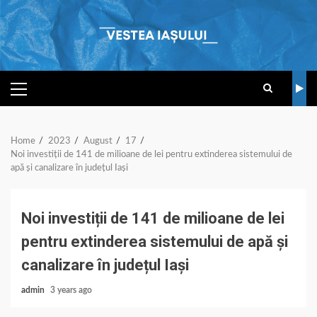
Skip
to
content
PRIMARY
MENU
Home
2023
August
17
Noi investiții de 141 de milioane de lei pentru extinderea sistemului de
apă și canalizare în județul Iași
Noi investiții de 141 de milioane de lei
pentru extinderea sistemului de apă și
canalizare în județul Iași
admin
3 years ago