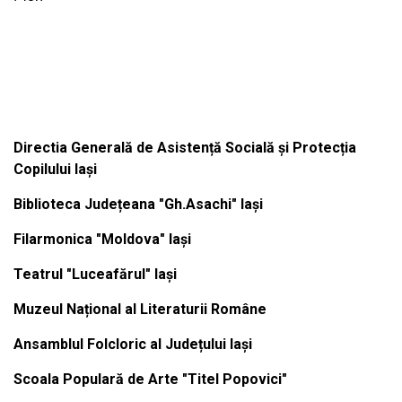
Institutiile subordonate
Directia Generală de Asistență Socială și Protecția
Copilului Iași
Biblioteca Județeana "Gh.Asachi" Iași
Filarmonica "Moldova" Iași
Teatrul "Luceafărul" Iași
Muzeul Național al Literaturii Române
Ansamblul Folcloric al Județului Iași
Scoala Populară de Arte "Titel Popovici"