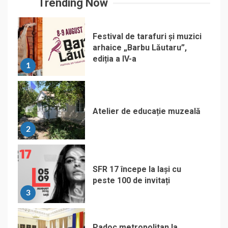
Trending Now
Festival de tarafuri și muzici
arhaice „Barbu Lăutaru”,
ediția a IV-a
1
Atelier de educație muzeală
2
SFR 17 începe la Iași cu
peste 100 de invitați
3
Padoc metropolitan la