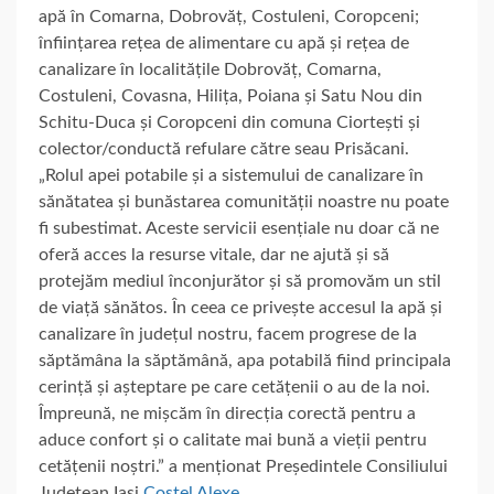
apă în Comarna, Dobrovăț, Costuleni, Coropceni;
înființarea rețea de alimentare cu apă și rețea de
canalizare în localitățile Dobrovăț, Comarna,
Costuleni, Covasna, Hilița, Poiana și Satu Nou din
Schitu-Duca și Coropceni din comuna Ciortești și
colector/conductă refulare către seau Prisăcani.
„Rolul apei potabile și a sistemului de canalizare în
sănătatea și bunăstarea comunității noastre nu poate
fi subestimat. Aceste servicii esențiale nu doar că ne
oferă acces la resurse vitale, dar ne ajută și să
protejăm mediul înconjurător și să promovăm un stil
de viață sănătos. În ceea ce privește accesul la apă și
canalizare în județul nostru, facem progrese de la
săptămâna la săptămână, apa potabilă fiind principala
cerință și așteptare pe care cetățenii o au de la noi.
Împreună, ne mișcăm în direcția corectă pentru a
aduce confort și o calitate mai bună a vieții pentru
cetățenii noștri.” a menționat Președintele Consiliului
Județean Iași
Costel Alexe
.