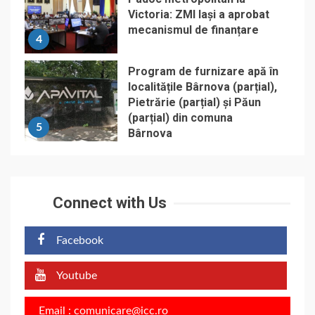
Victoria: ZMI Iași a aprobat
mecanismul de finanțare
4
Program de furnizare apă în
localitățile Bârnova (parțial),
Pietrărie (parțial) și Păun
(parțial) din comuna
5
Bârnova
Connect with Us
Facebook
Youtube
Email : comunicare@icc.ro