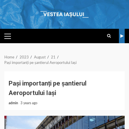
Skip
to
content
PRIMARY
MENU
Home
2023
August
21
Pași importanți pe șantierul Aeroportului Iași
Pași importanți pe șantierul
Aeroportului Iași
admin
3 years ago