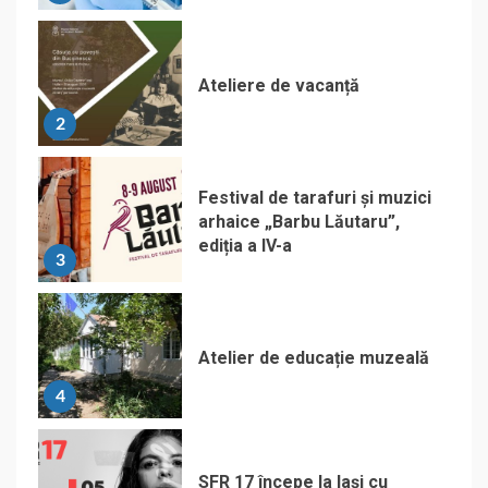
Ateliere de vacanță
2
Festival de tarafuri și muzici
arhaice „Barbu Lăutaru”,
ediția a IV-a
3
Atelier de educație muzeală
4
SFR 17 începe la Iași cu