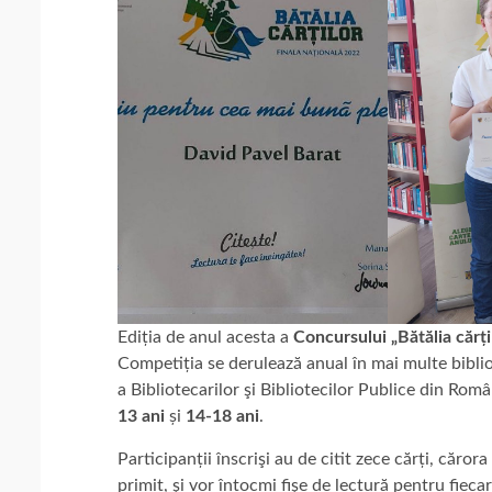
Ediția de anul acesta a
Concursului „Bătălia cărți
Competiția se derulează anual în mai multe bibli
a Bibliotecarilor şi Bibliotecilor Publice din Rom
13 ani
și
14-18 ani
.
Participanții înscrişi au de citit zece cărți, cărora
primit, şi vor întocmi fişe de lectură pentru fieca