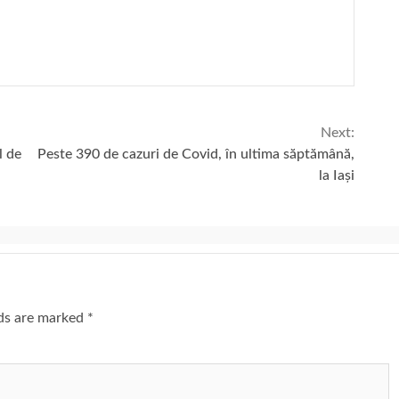
Next:
l de
Peste 390 de cazuri de Covid, în ultima săptămână,
la Iași
lds are marked
*