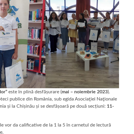
lor”
este în plină desfășurare (
mai – noiembrie 2023
).
oteci publice din România, sub egida Asociaţiei Naţionale
ânia și la Chișinău și se desfășoară pe două secțiuni:
11-
 le vor da calificative de la 1 la 5 în carnetul de lectură
re.