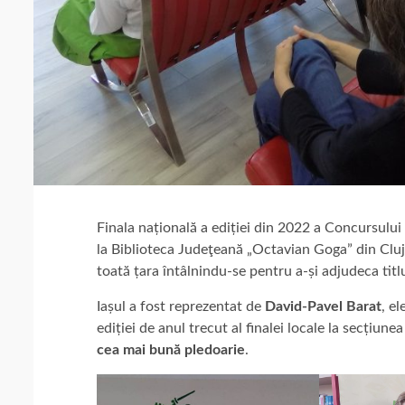
Finala națională a ediției din 2022 a Concursului d
la Biblioteca Judeţeană „Octavian Goga” din Cluj
toată țara întâlnindu-se pentru a-și adjudeca titlu
Iașul a fost reprezentat de
David-Pavel Barat
, el
ediției de anul trecut al finalei locale la secțiune
cea mai bună pledoarie
.