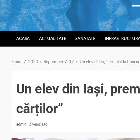
Skip
to
content
ACASA
ACTUALITATE
SANATATE
INFRASTRUCTUR
Home
2023
September
12
Un elev din Iași, premiat la Concurs
Un elev din Iași, prem
cărților”
admin
3 years ago