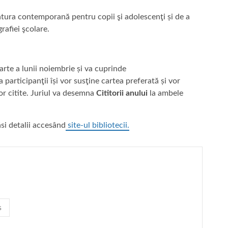
atura contemporană pentru copii şi adolescenţi și de a
rafiei şcolare.
arte a lunii noiembrie și va cuprinde
 participanţii își vor susţine cartea preferată și vor
or citite. Juriul va desemna
Cititorii anului
la ambele
ăsi detalii accesând
site-ul bibliotecii.
s