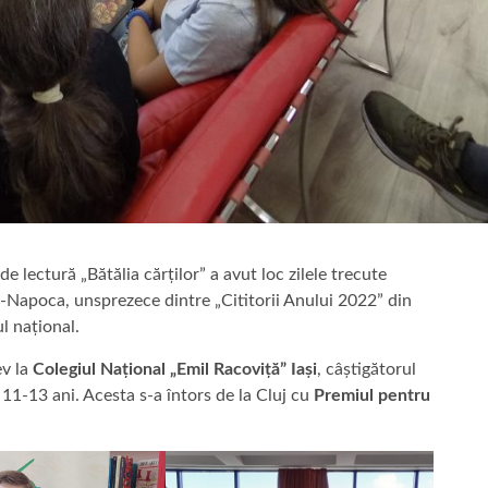
e lectură „Bătălia cărților” a avut loc zilele trecute
-Napoca, unsprezece dintre „Cititorii Anului 2022” din
l național.
ev la
Colegiul Național „Emil Racoviță” Iași
, câștigătorul
a 11-13 ani. Acesta s-a întors de la Cluj cu
Premiul pentru