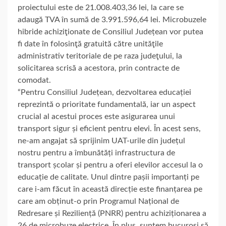
proiectului este de 21.008.403,36 lei, la care se
adaugă TVA în sumă de 3.991.596,64 lei. Microbuzele
hibride achiziţionate de Consiliul Județean vor putea
fi date în folosinţă gratuită către unităţile
administrativ teritoriale de pe raza judeţului, la
solicitarea scrisă a acestora, prin contracte de
comodat.
“Pentru Consiliul Județean, dezvoltarea educației
reprezintă o prioritate fundamentală, iar un aspect
crucial al acestui proces este asigurarea unui
transport sigur și eficient pentru elevi. În acest sens,
ne-am angajat să sprijinim UAT-urile din județul
nostru pentru a îmbunătăți infrastructura de
transport școlar și pentru a oferi elevilor accesul la o
educație de calitate. Unul dintre pașii importanți pe
care i-am făcut în această direcție este finanțarea pe
care am obținut-o prin Programul Național de
Redresare și Reziliență (PNRR) pentru achiziționarea a
26 de microbuze electrice. În plus, suntem bucuroși să