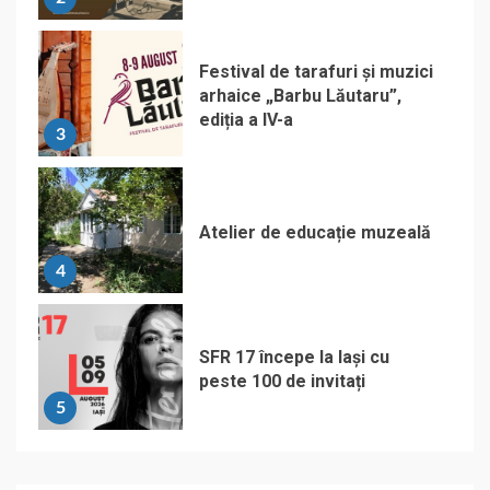
Festival de tarafuri și muzici
arhaice „Barbu Lăutaru”,
ediția a IV-a
3
Atelier de educație muzeală
4
SFR 17 începe la Iași cu
peste 100 de invitați
5