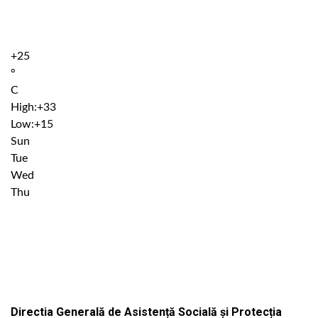
+
25
°
C
High:
+
33
Low:
+
15
Sun
Tue
Wed
Thu
Institutiile subordonate
Directia Generală de Asistență Socială și Protecția