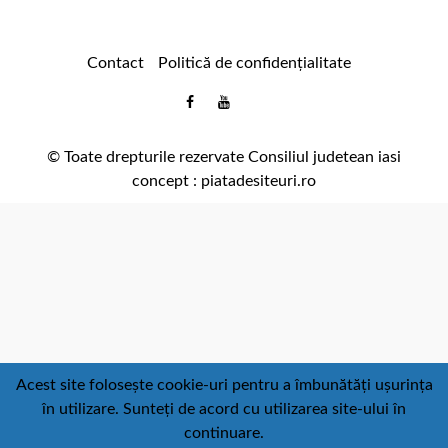
Contact
Politică de confidențialitate
Email
Facebook
Youtube
:
comunicare@icc.ro
© Toate drepturile rezervate Consiliul judetean iasi
concept :
piatadesiteuri.ro
Acest site folosește cookie-uri pentru a îmbunătăți ușurința
în utilizare. Sunteți de acord cu utilizarea site-ului în
continuare.