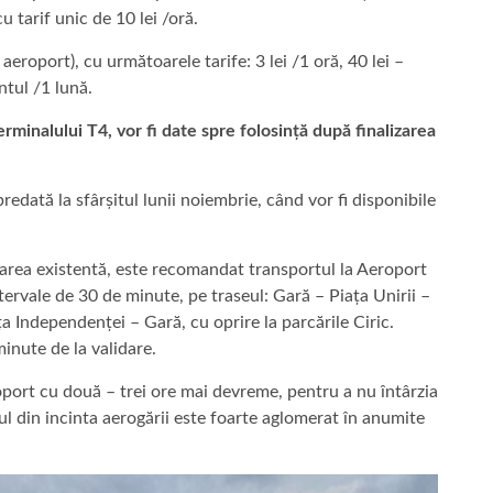
 tarif unic de 10 lei /oră.
aeroport), cu următoarele tarife: 3 lei /1 oră, 40 lei –
tul /1 lună.
erminalului T4, vor fi date spre folosință după finalizarea
edată la sfârșitul lunii noiembrie, când vor fi disponibile
carea existentă, este recomandat transportul la Aeroport
tervale de 30 de minute, pe traseul: Gară – Piața Unirii –
a Independenței – Gară, cu oprire la parcările Ciric.
minute de la validare.
roport cu două – trei ore mai devreme, pentru a nu întârzia
ul din incinta aerogării este foarte aglomerat în anumite