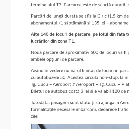
terminalului T3. Parcarea este de scurtă durată, cu
Parcări de lungă durată se află la Ciric (1,5 km de 
abonamentul /1 săptămână și 135 lei – abonamen
Alte 140 de locuri de parcare, pe lotul din fața t
lucrărilor din zona T1.
Noua parcare de aproximativ 600 de locuri va fi pr
ambele opțiuni de parcare.
Având în vedere numărul limitat de locuri în par
cu autobuzele 50. Acestea circulă non-stop, la in
Tg. Cucu – Aeroport // Aeroport – Tg. Cucu – Piaț
Biletul de autobuz costă 3 lei și e valabil 120 de 
Totodată, pasagerii sunt sfătuiți să ajungă la Ae
formalitățile necesare îmbarcării, deoarece trafic
zile.