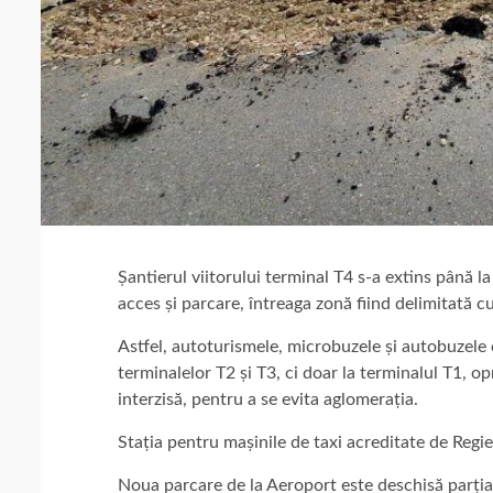
Șantierul viitorului terminal T4 s-a extins până la
acces și parcare, întreaga zonă fiind delimitată c
Astfel, autoturismele, microbuzele și autobuzele 
terminalelor T2 și T3, ci doar la terminalul T1, o
interzisă, pentru a se evita aglomerația.
Stația pentru mașinile de taxi acreditate de Regie
Noua parcare de la Aeroport este deschisă parțial,