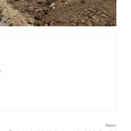
s
Next: