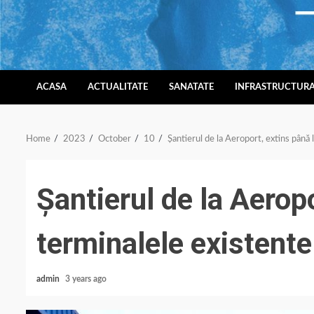
Skip
to
content
ACASA
ACTUALITATE
SANATATE
INFRASTRUCTUR
Home
2023
October
10
Șantierul de la Aeroport, extins până 
Șantierul de la Aeropo
terminalele existente
admin
3 years ago