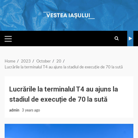
Skip
to
content
PRIMARY
MENU
Home
2023
October
20
Lucrările la terminalul T4 au ajuns la stadiul de execuție de 70 la sută
Lucrările la terminalul T4 au ajuns la
stadiul de execuție de 70 la sută
admin
3 years ago