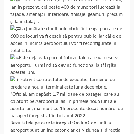
iar, în prezent, cei peste 400 de muncitori lucrează la
fațade, amenajări interioare, finisaje, geamuri, precum
și la instalații.
La jumătatea lunii noiembrie, întreaga parcare de
600 de locuri va fi deschisă pentru public, iar căile de
acces în incinta aeroportului vor fi reconfigurate în
totalitate.
Este deja gata parcul fotovoltaic care va deservi
aeroportul, urmând să devină functional la sfârșitul
acestei luni.
Potrivit contractului de execuție, termenul de
predare a noului terminal este luna decembrie.
“Oficial, am depășit 1,7 milioane de pasageri care au
călătorit pe Aeroportul Iași în primele nouă luni ale
acestui an, mai mult cu 15 procente decât numărul de
pasageri înregistrat în tot anul 2022.
Rezultatele pe care le înregistrăm lună de lună la
aeroport sunt un indicator clar că viziunea și direcția