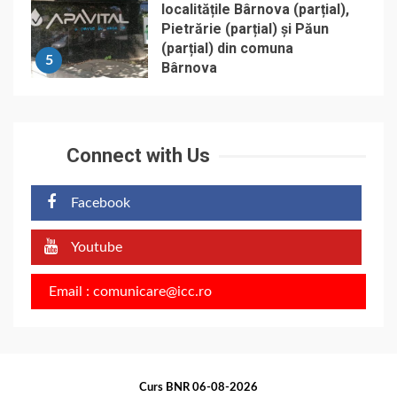
localitățile Bârnova (parțial),
Pietrărie (parțial) și Păun
(parțial) din comuna
5
Bârnova
Connect with Us
Facebook
Youtube
Email : comunicare@icc.ro
Curs BNR 06-08-2026