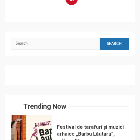
Search
for:
Trending Now
Festival de tarafuri și muzici
arhaice „Barbu Lăutaru”,