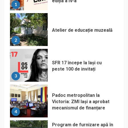
ediția a IV-a
1
Atelier de educație muzeală
2
SFR 17 începe la Iași cu
peste 100 de invitați
3
Padoc metropolitan la
Victoria: ZMI Iași a aprobat
mecanismul de finanțare
4
Program de furnizare apă în