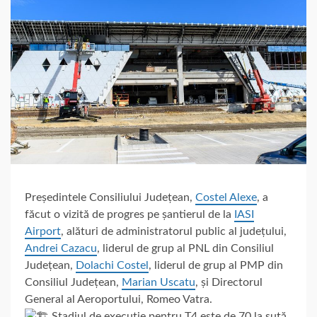
Președintele Consiliului Județean,
Costel Alexe
, a
făcut o vizită de progres pe șantierul de la
IASI
Airport
, alături de administratorul public al județului,
Andrei Cazacu
, liderul de grup al PNL din Consiliul
Județean,
Dolachi Costel
, liderul de grup al PMP din
Consiliul
Județean,
Marian Uscatu
, și Directorul
General al Aeroportului, Romeo Vatra.
Stadiul de execuție pentru T4 este de 70 la sută,